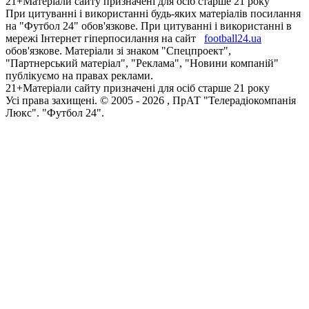
21+
Матеріали сайту призначені для осіб старше 21 року
При цитуванні і використанні будь-яких матеріалів посилання
на "Футбол 24" обов'язкове. При цитуванні і використанні в
мережі Інтернет гіперпосилання на сайт
football24.ua
обов'язкове. Матеріали зі знаком "Спецпроект",
"Партнерський матеріал", "Реклама", "Новини компаній"
публікуємо на правах реклами.
21+
Матеріали сайту призначені для осіб старше 21 року
Усi права захищенi. © 2005 -
2026
, ПрАТ "Телерадіокомпанія
Люкс". "Футбол 24".