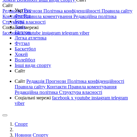
Сайт
Укр
Рус
Редакція
Прогнози
Політика конфіденційності
Правила сайту
Футбол
Контакти
Правила коментування
Редакційна політика
Бокс
Структура власності
Теніс
Соціальні мережі
Біатлон
facebook
x
youtube
instagram
telegram
viber
Легка атлетика
Футзал
Баскетбол
Хокей
Волейбол
Інші види спорту
Сайт
Сайт
Редакція
Прогнози
Політика конфіденційності
Правила сайту
Контакти
Правила коментування
Редакційна політика
Структура власності
Соціальні мережі
facebook
x
youtube
instagram
telegram
viber
Спорт
Новини Спорту