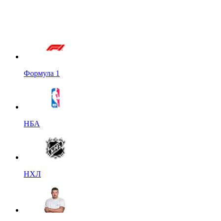
Формула 1
НБА
НХЛ