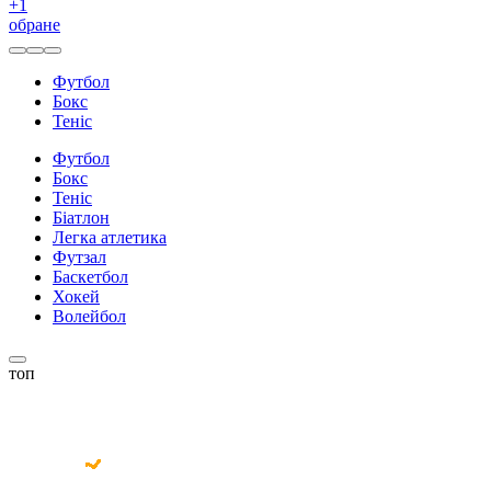
+
1
обране
Футбол
Бокс
Теніс
Футбол
Бокс
Теніс
Біатлон
Легка атлетика
Футзал
Баскетбол
Хокей
Волейбол
топ