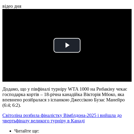
відео дня
Play
Video
Додамо, що у півфіналі турніру WTA 1000 на Рибакіну чекає
господарка кортів – 18-річна канадійка Вікторія Мбоко, яка
впевнено розібралася з іспанкою Джессікою Бузас Манейро
(6:4; 6:2).
Світоліна розбила фіналістку Вімблдона-2025 і вийшла до
чвертьфіналу великого турніру в Канаді
Читайте ще
: