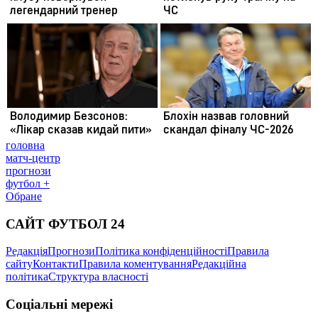
головна
матч-центр
прогнози
футбол +
Обране
САЙТ ФУТБОЛ 24
Редакція
Прогнози
Політика конфіденційності
Правила
сайту
Контакти
Правила коментування
Редакційна
політика
Структура власності
Соціальні мережі