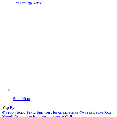
Олександр Усик
Волейбол
Укр
Рус
Футбол
Бокс
Теніс
Біатлон
Легка атлетика
Футзал
Баскетбол
Хокей
Волейбол
Інші види спорту
Сайт