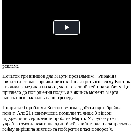
Play
Video
реклама
Початок гри вийшов для Марти провальним – Рибакіна
швидко дісталась брейк-пойнтів. Після третього гейму Костюк
викликала медиків на корт, які наклали їй тейп на зап'ястя. Це
призвело до погіршення подач, а в якийсь момент Марта
навіть поскаржилась на це тренеру.
Попри такі проблеми Костюк змогла здобути один брейк-
пойнт. Але 21 невимушена помилка та лише 3 вінери
підкреслили серйозність проблем Марти. У другому сеті
українка змогла взяти ще один брейк-пойнт, але після третього
гейму вирішила знятись та поберегти власне здоров'я.