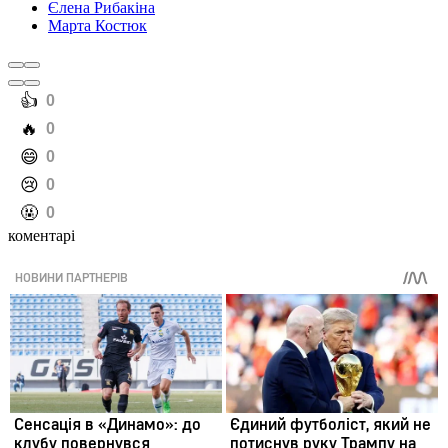
Єлена Рибакіна
Марта Костюк
️👍
0
️🔥
0
️😄
0
️😢
0
️🤬
0
коментарі