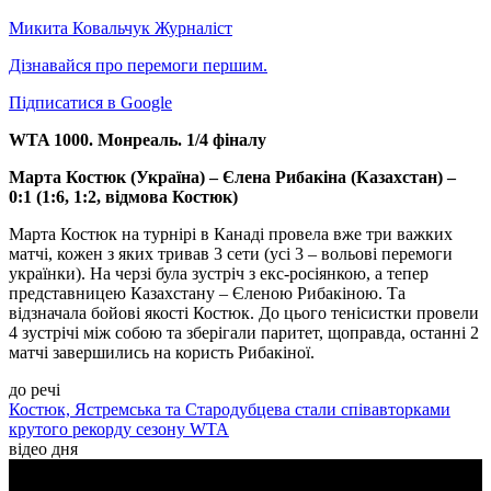
Микита Ковальчук
Журналіст
Дізнавайся про перемоги першим.
Підписатися в Google
WTA 1000. Монреаль. 1/4 фіналу
Марта Костюк (Україна) – Єлена Рибакіна (Казахстан) –
0:1 (1:6, 1:2, відмова Костюк)
Марта Костюк на турнірі в Канаді провела вже три важких
матчі, кожен з яких тривав 3 сети (усі 3 – вольові перемоги
українки). На черзі була зустріч з екс-росіянкою, а тепер
представницею Казахстану – Єленою Рибакіною. Та
відзначала бойові якості Костюк. До цього тенісистки провели
4 зустрічі між собою та зберігали паритет, щоправда, останні 2
матчі завершились на користь Рибакіної.
до речі
Костюк, Ястремська та Стародубцева стали співавторками
крутого рекорду сезону WTA
відео дня