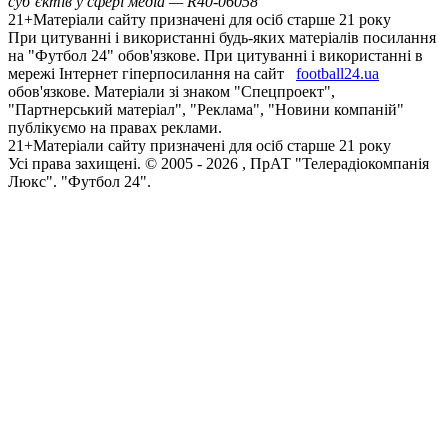
суб’єктів у сфері медіа — R40-06058
21+
Матеріали сайту призначені для осіб старше 21 року
При цитуванні і використанні будь-яких матеріалів посилання
на "Футбол 24" обов'язкове. При цитуванні і використанні в
мережі Інтернет гіперпосилання на сайт
football24.ua
обов'язкове. Матеріали зі знаком "Спецпроект",
"Партнерський матеріал", "Реклама", "Новини компаній"
публікуємо на правах реклами.
21+
Матеріали сайту призначені для осіб старше 21 року
Усi права захищенi. © 2005 -
2026
, ПрАТ "Телерадіокомпанія
Люкс". "Футбол 24".