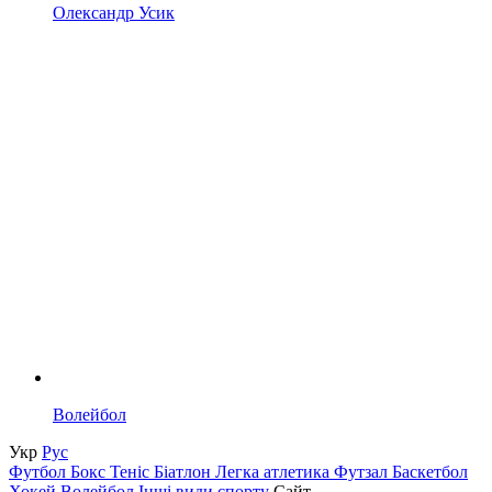
Олександр Усик
Волейбол
Укр
Рус
Футбол
Бокс
Теніс
Біатлон
Легка атлетика
Футзал
Баскетбол
Хокей
Волейбол
Інші види спорту
Сайт