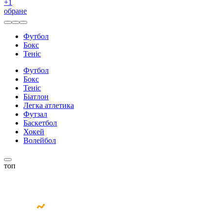
+
1
обране
Футбол
Бокс
Теніс
Футбол
Бокс
Теніс
Біатлон
Легка атлетика
Футзал
Баскетбол
Хокей
Волейбол
топ