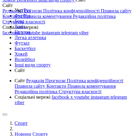
Сайт
Укр
Рус
Редакція
Прогнози
Політика конфіденційності
Правила сайту
Футбол
Контакти
Правила коментування
Редакційна політика
Бокс
Структура власності
Теніс
Соціальні мережі
Біатлон
facebook
x
youtube
instagram
telegram
viber
Легка атлетика
Футзал
Баскетбол
Хокей
Волейбол
Інші види спорту
Сайт
Сайт
Редакція
Прогнози
Політика конфіденційності
Правила сайту
Контакти
Правила коментування
Редакційна політика
Структура власності
Соціальні мережі
facebook
x
youtube
instagram
telegram
viber
Спорт
Новини Спорту