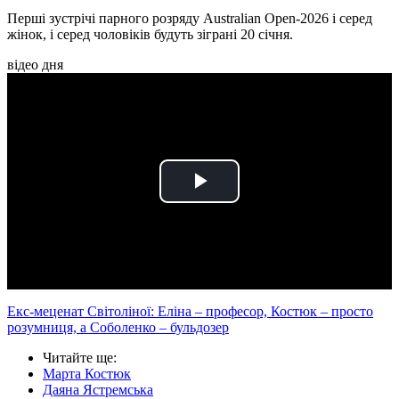
Перші зустрічі парного розряду Australian Open-2026 і серед
жінок, і серед чоловіків будуть зіграні 20 січня.
відео дня
Play
Video
Екс-меценат Світоліної: Еліна – професор, Костюк – просто
розумниця, а Соболенко – бульдозер
Читайте ще
:
Марта Костюк
Даяна Ястремська