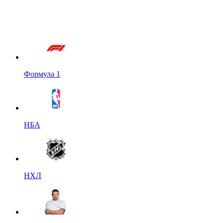
Формула 1
НБА
НХЛ