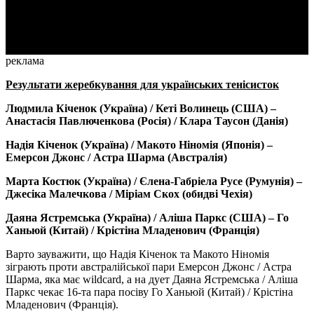
Video
реклама
Результати жеребкування для українських тенісисток
Людмила Кіченок (Україна) / Кеті Волинець (США) –
Анастасія Павлюченкова (Росія) / Клара Таусон (Данія)
Надія Кіченок (Україна) / Макото Ніномія (Японія) –
Емерсон Джонс / Астра Шарма (Австралія)
Марта Костюк (Україна) / Єлена-Габріела Русе (Румунія) –
Джесіка Малечкова / Міріам Скох (обидві Чехія)
Даяна Ястремська (Україна) / Аліша Паркс (США) – Го
Ханьюй (Китай) / Крістіна Младенович (Франція)
Варто зауважити, що Надія Кіченок та Макото Ніномія
зіграють проти австралійської пари Емерсон Джонс / Астра
Шарма, яка має wildcard, а на дует Даяна Ястремська / Аліша
Паркс чекає 16-та пара посіву Го Ханьюй (Китай) / Крістіна
Младенович (Франція).