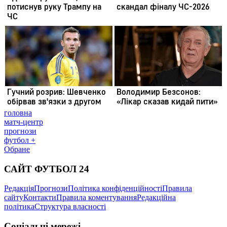
головна
матч-центр
прогнози
футбол +
Обране
САЙТ ФУТБОЛ 24
Редакція
Прогнози
Політика конфіденційності
Правила
сайту
Контакти
Правила коментування
Редакційна
політика
Структура власності
Соціальні мережі