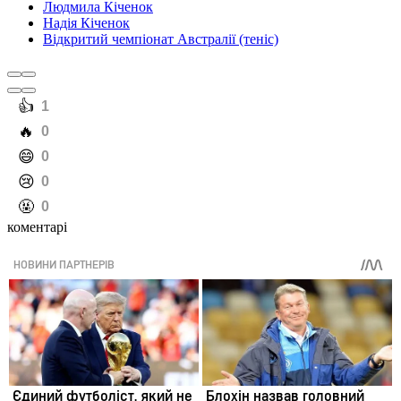
Людмила Кіченок
Надія Кіченок
Відкритий чемпіонат Австралії (теніс)
️👍
1
️🔥
0
️😄
0
️😢
0
️🤬
0
коментарі