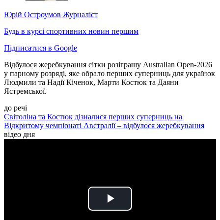
Юрій Остроумов
Журналіст
Будь в курсі спортивних новин першим
Підписатися в Google
Відбулося жеребкування сітки розіграшу Australian Open-2026
у парному розряді, яке обрало перших суперниць для українок
Людмили та Надії Кіченок, Марти Костюк та Даяни
Ястремської.
до речі
Світоліна та Костюк дізналися перших суперниць на
Відкритому чемпіонаті Австралії – відбулося жеребкування
відео дня
Play