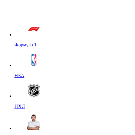
Формула 1
НБА
НХЛ