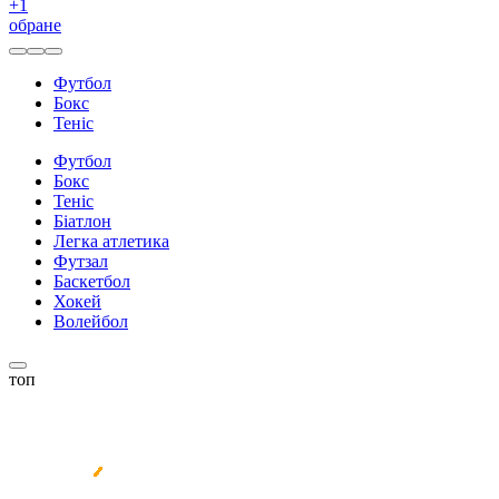
+
1
обране
Футбол
Бокс
Теніс
Футбол
Бокс
Теніс
Біатлон
Легка атлетика
Футзал
Баскетбол
Хокей
Волейбол
топ