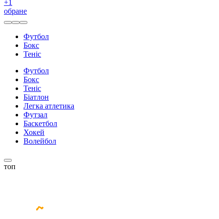
+
1
обране
Футбол
Бокс
Теніс
Футбол
Бокс
Теніс
Біатлон
Легка атлетика
Футзал
Баскетбол
Хокей
Волейбол
топ