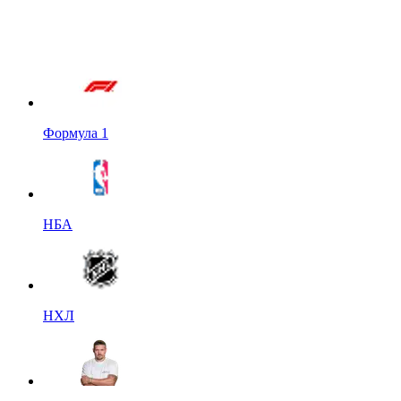
Формула 1
НБА
НХЛ