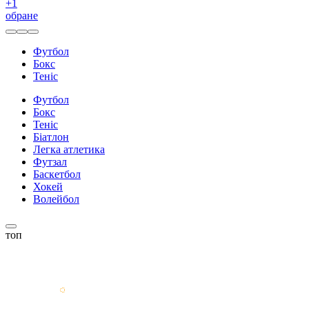
+
1
обране
Футбол
Бокс
Теніс
Футбол
Бокс
Теніс
Біатлон
Легка атлетика
Футзал
Баскетбол
Хокей
Волейбол
топ