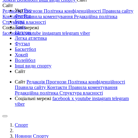
Сайт
Укр
Рус
Редакція
Прогнози
Політика конфіденційності
Правила сайту
Футбол
Контакти
Правила коментування
Редакційна політика
Бокс
Структура власності
Теніс
Соціальні мережі
Біатлон
facebook
x
youtube
instagram
telegram
viber
Легка атлетика
Футзал
Баскетбол
Хокей
Волейбол
Інші види спорту
Сайт
Сайт
Редакція
Прогнози
Політика конфіденційності
Правила сайту
Контакти
Правила коментування
Редакційна політика
Структура власності
Соціальні мережі
facebook
x
youtube
instagram
telegram
viber
Спорт
Новини Спорту