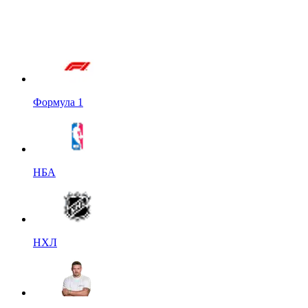
Формула 1
НБА
НХЛ