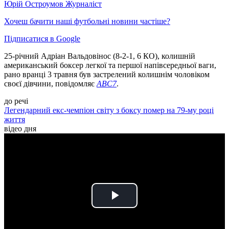
Юрій Остроумов
Журналіст
Хочеш бачити наші футбольні новини частіше?
Підписатися в Google
25-річний Адріан Вальдовінос (8‑2‑1, 6 КО), колишній
американський боксер легкої та першої напівсередньої ваги,
рано вранці 3 травня був застрелений колишнім чоловіком
своєї дівчини, повідомляє
ABC7
.
до речі
Легендарний екс-чемпіон світу з боксу помер на 79-му році
життя
відео дня
Play