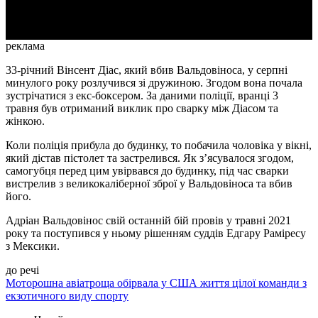
Video
реклама
33‑річний Вінсент Діас, який вбив Вальдовіноса, у серпні
минулого року розлучився зі дружиною. Згодом вона почала
зустрічатися з екс-боксером. За даними поліції, вранці 3
травня був отриманий виклик про сварку між Діасом та
жінкою.
Коли поліція прибула до будинку, то побачила чоловіка у вікні,
який дістав пістолет та застрелився. Як з’ясувалося згодом,
самогубця перед цим увірвався до будинку, під час сварки
вистрелив з великокаліберної зброї у Вальдовіноса та вбив
його.
Адріан Вальдовінос свій останній бій провів у травні 2021
року та поступився у ньому рішенням суддів Едгару Раміресу
з Мексики.
до речі
Моторошна авіатроща обірвала у США життя цілої команди з
екзотичного виду спорту