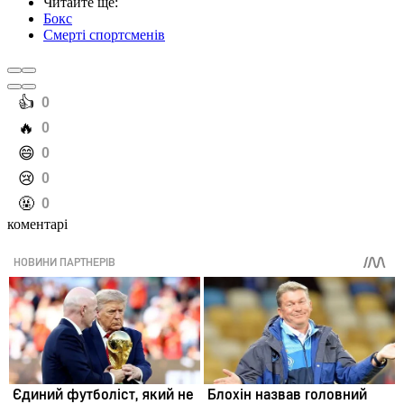
Читайте ще
:
Бокс
Смерті спортсменів
️👍
0
️🔥
0
️😄
0
️😢
0
️🤬
0
коментарі