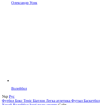
Олександр Усик
Волейбол
Укр
Рус
Футбол
Бокс
Теніс
Біатлон
Легка атлетика
Футзал
Баскетбол
Хокей
Волейбол
Інші види спорту
Сайт