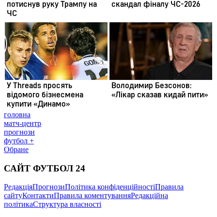
головна
матч-центр
прогнози
футбол +
Обране
САЙТ ФУТБОЛ 24
Редакція
Прогнози
Політика конфіденційності
Правила
сайту
Контакти
Правила коментування
Редакційна
політика
Структура власності