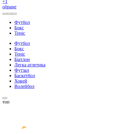
+
1
обране
Футбол
Бокс
Теніс
Футбол
Бокс
Теніс
Біатлон
Легка атлетика
Футзал
Баскетбол
Хокей
Волейбол
топ