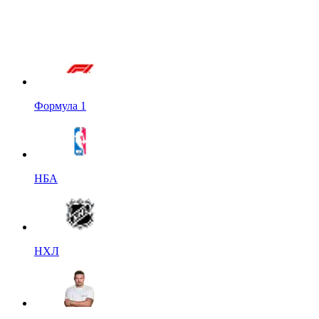
Формула 1
НБА
НХЛ