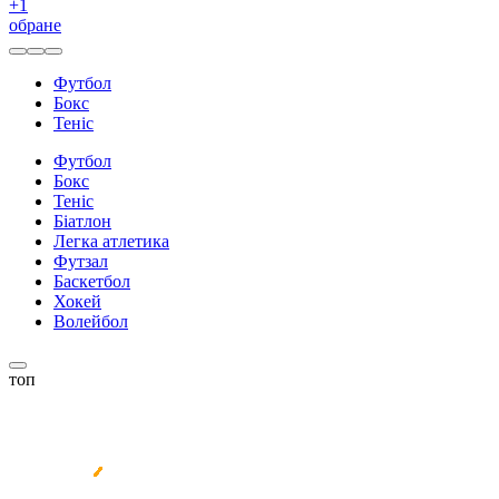
+
1
обране
Футбол
Бокс
Теніс
Футбол
Бокс
Теніс
Біатлон
Легка атлетика
Футзал
Баскетбол
Хокей
Волейбол
топ