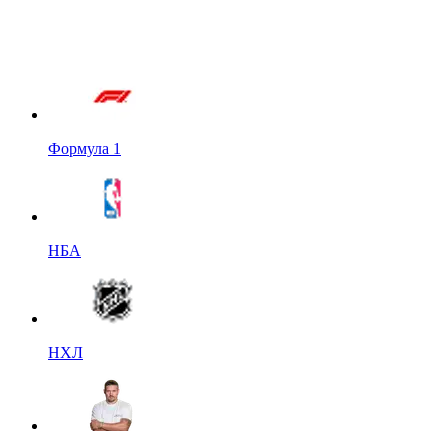
Формула 1
НБА
НХЛ