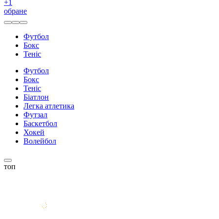
+
1
обране
Футбол
Бокс
Теніс
Футбол
Бокс
Теніс
Біатлон
Легка атлетика
Футзал
Баскетбол
Хокей
Волейбол
топ