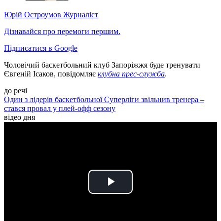
Юрій Остроумов
Журналіст
Дізнавайся про перемоги першим.
Підписатися в Google
Чоловічий баскетбольний клуб Запоріжжя буде тренувати
Євгеній Ісаков, повідомляє
клубна прес-служба
.
до речі
Один з лідерів баскетбольної Суперліги звільнив тренера –
стався провал у плей-офф сезону
відео дня
Play
Video