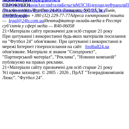
Німеччина
ЄВРОКУБКИ
Іспанія
Англія
Італія
Бельгія
МЛС
Нідерланди
Франція
П
Ліга чемпіонів
Онлайн-медіа «Футбол 24»
Ліга Європи
Юнацька ліга УЄФА
пл. Галицька, буд. 15, м. Львів,
Ліга
конференцій
79008
Телефон +380 (32) 229-77-77
Адреса електронної пошти
—
legal@24tv.com.ua
Ідентифікатор онлайн-медіа в Реєстрі
суб’єктів у сфері медіа — R40-06058
21+
Матеріали сайту призначені для осіб старше 21 року
При цитуванні і використанні будь-яких матеріалів посилання
на "Футбол 24" обов'язкове. При цитуванні і використанні в
мережі Інтернет гіперпосилання на сайт
football24.ua
обов'язкове. Матеріали зі знаком "Спецпроект",
"Партнерський матеріал", "Реклама", "Новини компаній"
публікуємо на правах реклами.
21+
Матеріали сайту призначені для осіб старше 21 року
Усi права захищенi. © 2005 -
2026
, ПрАТ "Телерадіокомпанія
Люкс". "Футбол 24".