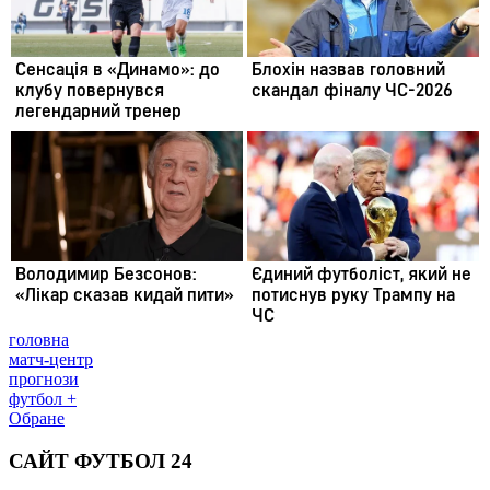
головна
матч-центр
прогнози
футбол +
Обране
САЙТ ФУТБОЛ 24