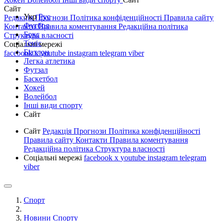
Сайт
Укр
Рус
Редакція
Прогнози
Політика конфіденційності
Правила сайту
Футбол
Контакти
Правила коментування
Редакційна політика
Бокс
Структура власності
Теніс
Соціальні мережі
Біатлон
facebook
x
youtube
instagram
telegram
viber
Легка атлетика
Футзал
Баскетбол
Хокей
Волейбол
Інші види спорту
Сайт
Сайт
Редакція
Прогнози
Політика конфіденційності
Правила сайту
Контакти
Правила коментування
Редакційна політика
Структура власності
Соціальні мережі
facebook
x
youtube
instagram
telegram
viber
Спорт
Новини Спорту