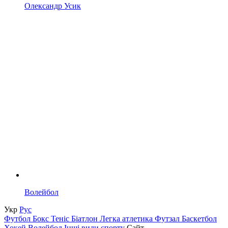
Олександр Усик
Волейбол
Укр
Рус
Футбол
Бокс
Теніс
Біатлон
Легка атлетика
Футзал
Баскетбол
Хокей
Волейбол
Інші види спорту
Сайт