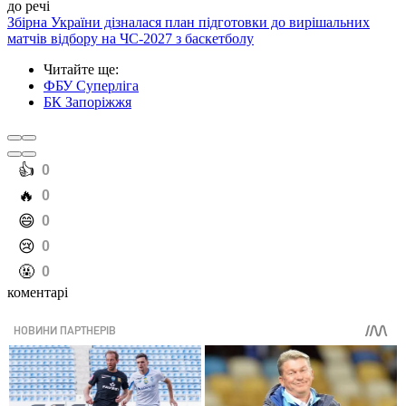
до речі
Збірна України дізналася план підготовки до вирішальних
матчів відбору на ЧС-2027 з баскетболу
Читайте ще
:
ФБУ Суперліга
БК Запоріжжя
️👍
0
️🔥
0
️😄
0
️😢
0
️🤬
0
коментарі