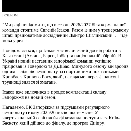
реклама
"Ми раді повідомити, що в сезоні 2026/2027 біля керма нашої
команди стоятиме Євгеній Ісаков. Разом із ним у тренерському
штабі працюватиме досвідчений Дмитро Щіглинський", – йде
мова у релізі.
Повідомляється, що Ісаков має величезний досвід роботи в
Казахстані (Астана, Барси, Ірбіс) та національній збірній. В
Україні новий наставник запорізької команди успішно
працював із Говерлою та ДіДіБао. Минулого сезону він зробив
одним із лідерів чемпіонату за спортивними показниками
Кривбас з Кривого Рогу, який, нагадаємо, через фінансові
труднощі знявся зі змагань.
Ісаков вже включився в процес комплектації складу
Запоріжжя на новий сезон.
Нагадаємо, БК Запоріжжя за підсумками регулярного
чемпіонату сезону 2025/26 посів шосте місце. У
чвертьфінальній серії плей-офі команда поступилася Київ-
Баскету, який дійшов до фіналу, де програв Дніпру.