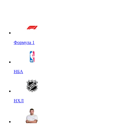
Формула 1
НБА
НХЛ