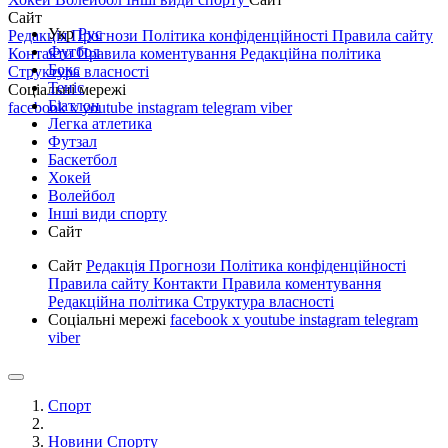
Сайт
Укр
Рус
Редакція
Прогнози
Політика конфіденційності
Правила сайту
Футбол
Контакти
Правила коментування
Редакційна політика
Бокс
Структура власності
Теніс
Соціальні мережі
Біатлон
facebook
x
youtube
instagram
telegram
viber
Легка атлетика
Футзал
Баскетбол
Хокей
Волейбол
Інші види спорту
Сайт
Сайт
Редакція
Прогнози
Політика конфіденційності
Правила сайту
Контакти
Правила коментування
Редакційна політика
Структура власності
Соціальні мережі
facebook
x
youtube
instagram
telegram
viber
Спорт
Новини Спорту