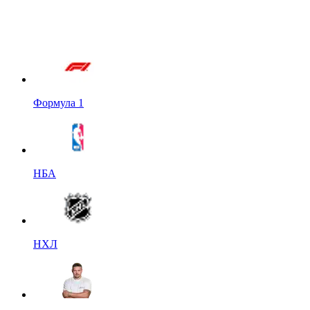
Формула 1
НБА
НХЛ