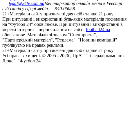
—
legal@24tv.com.ua
Ідентифікатор онлайн-медіа в Реєстрі
суб’єктів у сфері медіа — R40-06058
21+
Матеріали сайту призначені для осіб старше 21 року
При цитуванні і використанні будь-яких матеріалів посилання
на "Футбол 24" обов'язкове. При цитуванні і використанні в
мережі Інтернет гіперпосилання на сайт
football24.ua
обов'язкове. Матеріали зі знаком "Спецпроект",
"Партнерський матеріал", "Реклама", "Новини компаній"
публікуємо на правах реклами.
21+
Матеріали сайту призначені для осіб старше 21 року
Усi права захищенi. © 2005 -
2026
, ПрАТ "Телерадіокомпанія
Люкс". "Футбол 24".