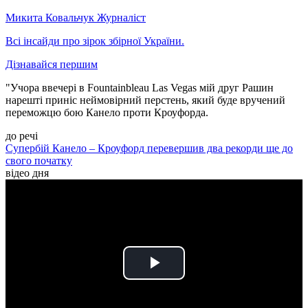
Микита Ковальчук
Журналіст
Всі інсайди про зірок збірної України.
Дізнавайся першим
"Учора ввечері в Fountainbleau Las Vegas мій друг Рашин
нарешті приніс неймовірний перстень, який буде вручений
переможцю бою Канело проти Кроуфорда.
до речі
Супербій Канело – Кроуфорд перевершив два рекорди ще до
свого початку
відео дня
Play