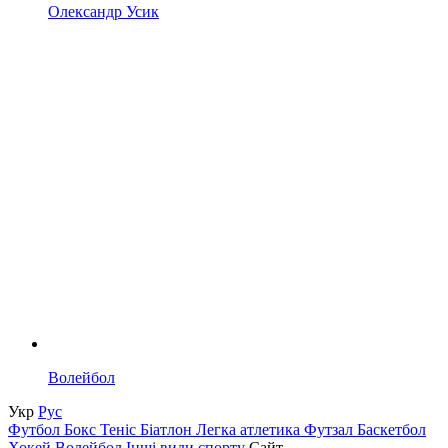
Олександр Усик
Волейбол
Укр
Рус
Футбол
Бокс
Теніс
Біатлон
Легка атлетика
Футзал
Баскетбол
Хокей
Волейбол
Інші види спорту
Сайт