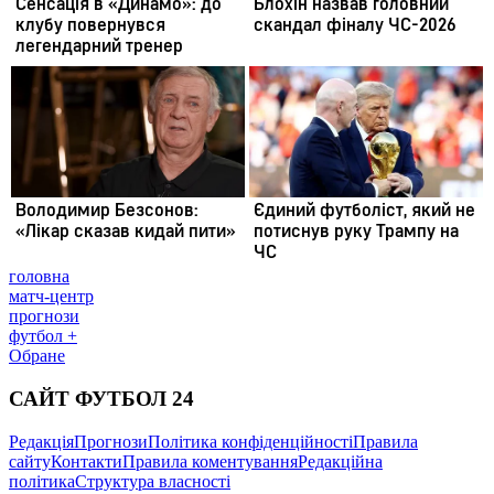
головна
матч-центр
прогнози
футбол +
Обране
САЙТ ФУТБОЛ 24
Редакція
Прогнози
Політика конфіденційності
Правила
сайту
Контакти
Правила коментування
Редакційна
політика
Структура власності