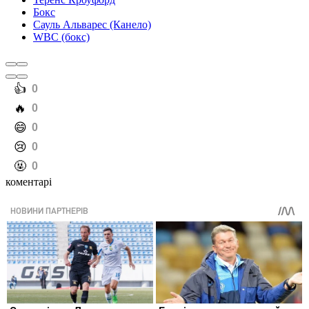
Бокс
Сауль Альварес (Канело)
WBC (бокс)
️👍
0
️🔥
0
️😄
0
️😢
0
️🤬
0
коментарі