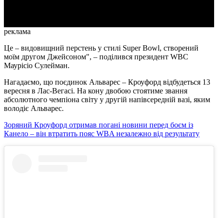
Video
реклама
Це – видовищний перстень у стилі Super Bowl, створений
моїм другом Джейсоном", – поділився президент WBC
Маурісіо Сулейман.
Нагадаємо, що поєдинок Альварес – Кроуфорд відбудеться 13
вересня в Лас-Вегасі. На кону двобою стоятиме звання
абсолютного чемпіона світу у другій напівсередній вазі, яким
володіє Альварес.
Зоряний Кроуфорд отримав погані новини перед боєм із
Канело – він втратить пояс WBA незалежно від результату