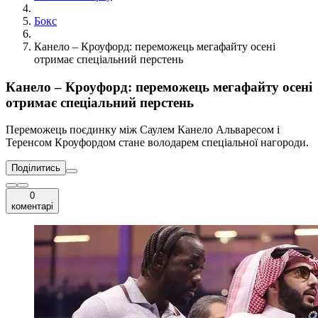
Бокс
Канело – Кроуфорд: переможець мегафайту осені
отримає спеціальний перстень
Канело – Кроуфорд: переможець мегафайту осені
отримає спеціальний перстень
Переможець поєдинку між Саулем Канело Альваресом і
Теренсом Кроуфордом стане володарем спеціальної нагороди.
Поділитись
0
коментарі