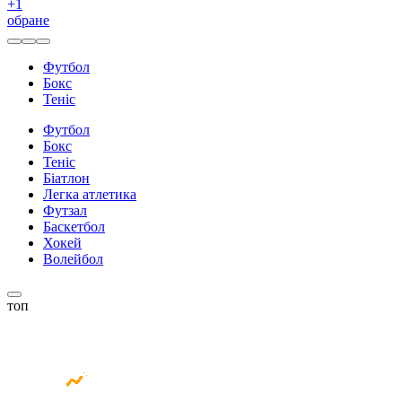
+
1
обране
Футбол
Бокс
Теніс
Футбол
Бокс
Теніс
Біатлон
Легка атлетика
Футзал
Баскетбол
Хокей
Волейбол
топ