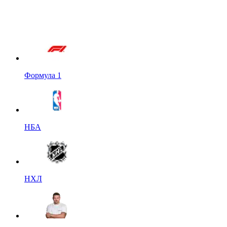
Формула 1
НБА
НХЛ