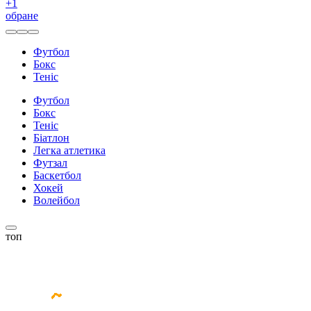
+
1
обране
Футбол
Бокс
Теніс
Футбол
Бокс
Теніс
Біатлон
Легка атлетика
Футзал
Баскетбол
Хокей
Волейбол
топ