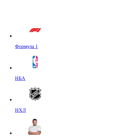
Формула 1
НБА
НХЛ