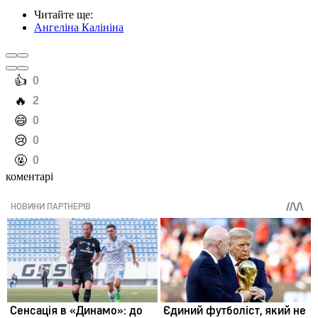
Читайте ще
:
Ангеліна Калініна
️👍
0
️🔥
2
️😄
0
️😢
0
️🤬
0
коментарі