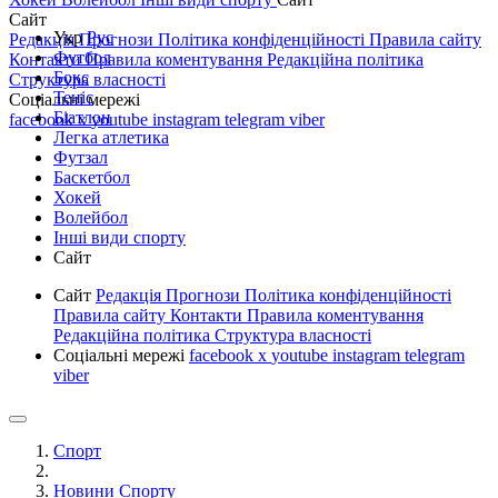
Сайт
Укр
Рус
Редакція
Прогнози
Політика конфіденційності
Правила сайту
Футбол
Контакти
Правила коментування
Редакційна політика
Бокс
Структура власності
Теніс
Соціальні мережі
Біатлон
facebook
x
youtube
instagram
telegram
viber
Легка атлетика
Футзал
Баскетбол
Хокей
Волейбол
Інші види спорту
Сайт
Сайт
Редакція
Прогнози
Політика конфіденційності
Правила сайту
Контакти
Правила коментування
Редакційна політика
Структура власності
Соціальні мережі
facebook
x
youtube
instagram
telegram
viber
Спорт
Новини Спорту