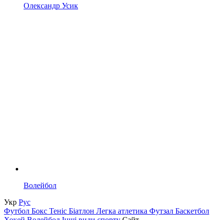
Олександр Усик
Волейбол
Укр
Рус
Футбол
Бокс
Теніс
Біатлон
Легка атлетика
Футзал
Баскетбол
Хокей
Волейбол
Інші види спорту
Сайт