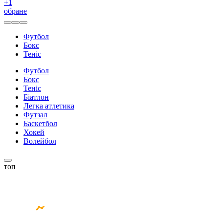
+
1
обране
Футбол
Бокс
Теніс
Футбол
Бокс
Теніс
Біатлон
Легка атлетика
Футзал
Баскетбол
Хокей
Волейбол
топ