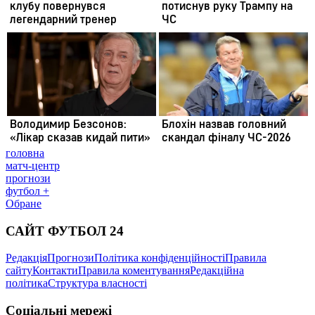
головна
матч-центр
прогнози
футбол +
Обране
САЙТ ФУТБОЛ 24
Редакція
Прогнози
Політика конфіденційності
Правила
сайту
Контакти
Правила коментування
Редакційна
політика
Структура власності
Соціальні мережі