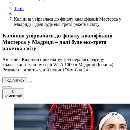
Теніс
Калініна увірвалася до фіналу кваліфікації Мастерса у
Мадриді – далі буде екс-третя ракетка світу
Калініна увірвалася до фіналу кваліфікації
Мастерса у Мадриді – далі буде екс-третя
ракетка світу
Ангеліна Калініна провела зустріч першого раунду
кваліфікації турніру серії WTA 1000 в Мадриді (Іспанія).
Результат та звіт – у цій новині "Футбол 24+".
Поділитись
0
коментарі