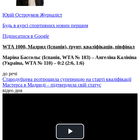
Юрій Остроумов
Журналіст
Будь в курсі спортивних новин першим
Підписатися в Google
WTA 1000, Мадрид (Іспанія), ґрунт, кваліфікація, півфінал
Маріна Бассольс (Іспанія, WTA № 183) – Ангеліна Калініна
(Україна, WTA № 110) – 0:2 (2:6, 1:6)
до речі
Стародубцева розтрощила суперницю на старті кваліфікації
Мастерса в Мадриді – підтвердила свій статус
відео дня
Play