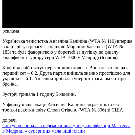
Video
реклама
Українська тенісистка Ангеліна Калініна (WTA № 110) вперше
в кар’єрі зустрілася з іспанкою Маріною Бассольс (WTA №
183) та була фавориткою у боротьбі за путівку до фіналу
кваліфікації турніру серії WTA 1000 у Мадриді (Іспанія).
Калініна свій статус переконливо довела. Вона легко виграла
перший сет – 6:2. Друга партія вийшла значно простішою для
українки – 6:1. Ангеліна зробила суперниці загалом чотири
брейка.
Зустріч тривала 1 годину 5 хвилин.
У фіналу кваліфікації Ангеліна Калініна зіграє проти екс-
третьої ракетки світу Слоан Стівенс (WTA № 396) зі США.
до речі
Снігур розпочала з перемоги виступи у кваліфікації Мастерса
в Мадриді – суперниця мала інші плани