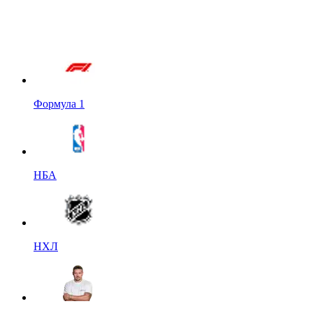
Формула 1
НБА
НХЛ