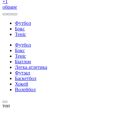
+
1
обране
Футбол
Бокс
Теніс
Футбол
Бокс
Теніс
Біатлон
Легка атлетика
Футзал
Баскетбол
Хокей
Волейбол
топ