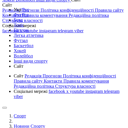
Сайт
Укр
Рус
Редакція
Прогнози
Політика конфіденційності
Правила сайту
Футбол
Контакти
Правила коментування
Редакційна політика
Бокс
Структура власності
Теніс
Соціальні мережі
Біатлон
facebook
x
youtube
instagram
telegram
viber
Легка атлетика
Футзал
Баскетбол
Хокей
Волейбол
Інші види спорту
Сайт
Сайт
Редакція
Прогнози
Політика конфіденційності
Правила сайту
Контакти
Правила коментування
Редакційна політика
Структура власності
Соціальні мережі
facebook
x
youtube
instagram
telegram
viber
Спорт
Новини Спорту