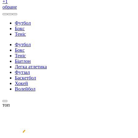
+
1
обране
Футбол
Бокс
Теніс
Футбол
Бокс
Теніс
Біатлон
Легка атлетика
Футзал
Баскетбол
Хокей
Волейбол
топ