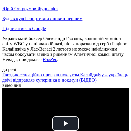
Юрій Остроумов
Журналіст
Будь в курсі спортивних новин першим
Підписатися в Google
Український боксер Олександр Гвоздик, колишній чемпіон
світу WBC у напівважкій вазі, після поразки від серба Радівоє
Калайджіча у Лас-Вегасі 2 лютого не зможе найближчим
часом боксувати згідно з рішенням Атлетичної комісії штату
Невада, повідомляє
BoxRec
.
до речі
Гвоздик сенсаційно програв нокаутом Калайджічу – українець
двічі відправляв суперника в нокдаун (ВІДЕО)
відео дня
Play