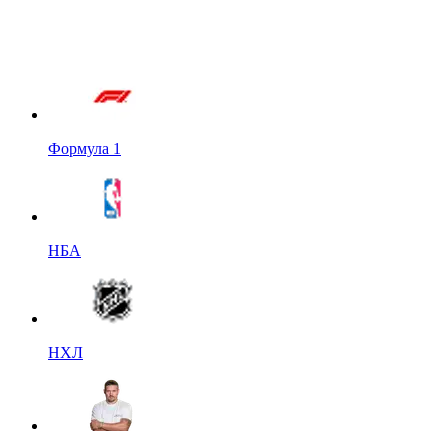
Формула 1
НБА
НХЛ