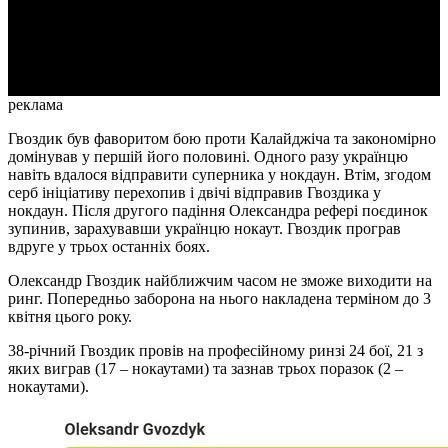
Video
реклама
Гвоздик був фаворитом бою проти Калайджіча та закономірно
домінував у першій його половині. Одного разу українцю
навіть вдалося відправити суперника у нокдаун. Втім, згодом
серб ініціативу перехопив і двічі відправив Гвоздика у
нокдаун. Після другого падіння Олександра рефері поєдинок
зупинив, зарахувавши українцю нокаут. Гвоздик програв
вдруге у трьох останніх боях.
Олександр Гвоздик найближчим часом не зможе виходити на
ринг. Попередньо заборона на нього накладена терміном до 3
квітня цього року.
38-річний Гвоздик провів на професійному ринзі 24 бої, 21 з
яких виграв (17 – нокаутами) та зазнав трьох поразок (2 –
нокаутами).