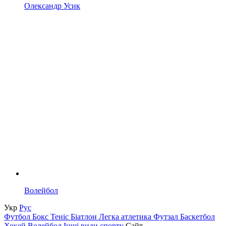
Олександр Усик
Волейбол
Укр
Рус
Футбол
Бокс
Теніс
Біатлон
Легка атлетика
Футзал
Баскетбол
Хокей
Волейбол
Інші види спорту
Сайт