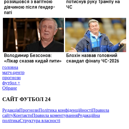
головна
матч-центр
прогнози
футбол +
Обране
САЙТ ФУТБОЛ 24
Редакція
Прогнози
Політика конфіденційності
Правила
сайту
Контакти
Правила коментування
Редакційна
політика
Структура власності