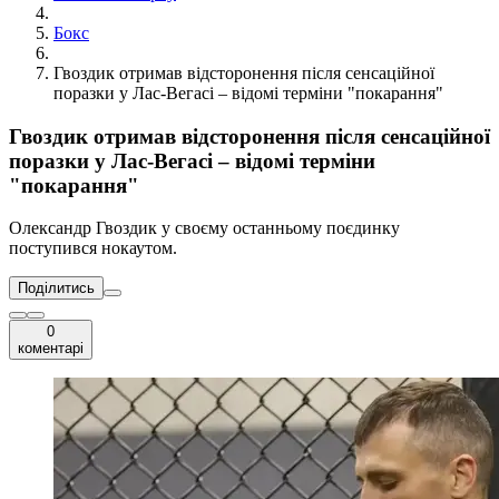
Бокс
Гвоздик отримав відсторонення після сенсаційної
поразки у Лас-Вегасі – відомі терміни "покарання"
Гвоздик отримав відсторонення після сенсаційної
поразки у Лас-Вегасі – відомі терміни
"покарання"
Олександр Гвоздик у своєму останньому поєдинку
поступився нокаутом.
Поділитись
0
коментарі