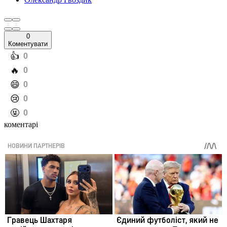
0
Коментувати
️👍
0
️🔥
0
️😄
0
️😢
0
️🤬
0
коментарі