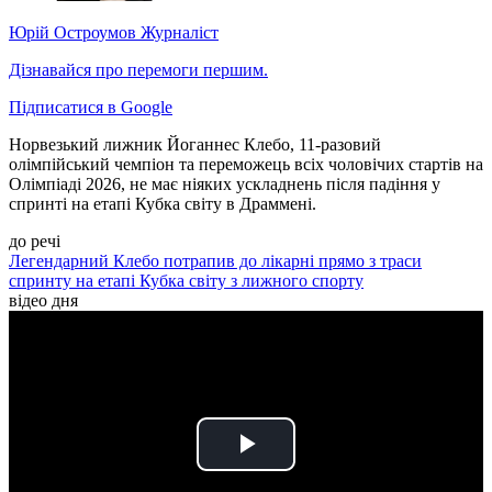
Юрій Остроумов
Журналіст
Дізнавайся про перемоги першим.
Підписатися в Google
Норвезький лижник Йоганнес Клебо, 11-разовий
олімпійський чемпіон та переможець всіх чоловічих стартів на
Олімпіаді 2026, не має ніяких ускладнень після падіння у
спринті на етапі Кубка світу в Драммені.
до речі
Легендарний Клебо потрапив до лікарні прямо з траси
спринту на етапі Кубка світу з лижного спорту
відео дня
Play