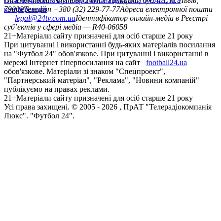
Ліга чемпіонів
Онлайн-медіа «Футбол 24»
Ліга Європи
Юнацька ліга УЄФА
пл. Галицька, буд. 15, м. Львів,
Ліга
конференцій
79008
Телефон +380 (32) 229-77-77
Адреса електронної пошти
—
legal@24tv.com.ua
Ідентифікатор онлайн-медіа в Реєстрі
суб’єктів у сфері медіа — R40-06058
21+
Матеріали сайту призначені для осіб старше 21 року
При цитуванні і використанні будь-яких матеріалів посилання
на "Футбол 24" обов'язкове. При цитуванні і використанні в
мережі Інтернет гіперпосилання на сайт
football24.ua
обов'язкове. Матеріали зі знаком "Спецпроект",
"Партнерський матеріал", "Реклама", "Новини компаній"
публікуємо на правах реклами.
21+
Матеріали сайту призначені для осіб старше 21 року
Усi права захищенi. © 2005 -
2026
, ПрАТ "Телерадіокомпанія
Люкс". "Футбол 24".