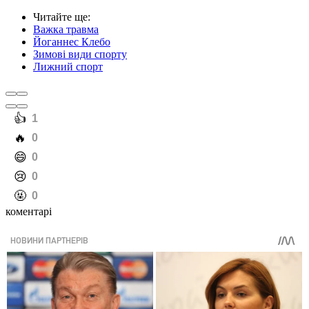
Читайте ще
:
Важка травма
Йоганнес Клебо
Зимові види спорту
Лижний спорт
️👍
1
️🔥
0
️😄
0
️😢
0
️🤬
0
коментарі