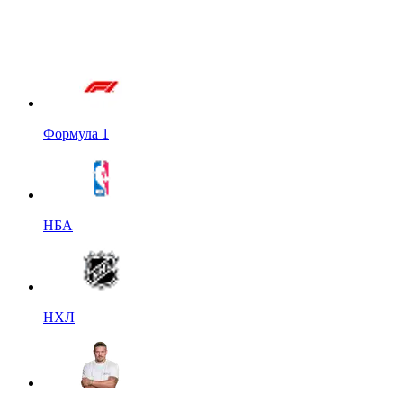
Формула 1
НБА
НХЛ