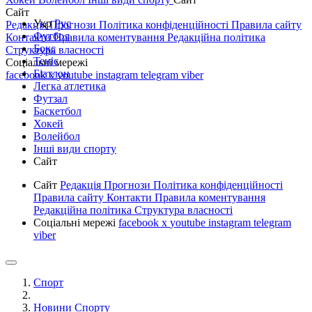
Сайт
Укр
Рус
Редакція
Прогнози
Політика конфіденційності
Правила сайту
Футбол
Контакти
Правила коментування
Редакційна політика
Бокс
Структура власності
Теніс
Соціальні мережі
Біатлон
facebook
x
youtube
instagram
telegram
viber
Легка атлетика
Футзал
Баскетбол
Хокей
Волейбол
Інші види спорту
Сайт
Сайт
Редакція
Прогнози
Політика конфіденційності
Правила сайту
Контакти
Правила коментування
Редакційна політика
Структура власності
Соціальні мережі
facebook
x
youtube
instagram
telegram
viber
Спорт
Новини Спорту