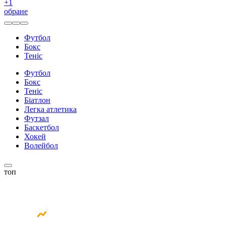
+
1
обране
Футбол
Бокс
Теніс
Футбол
Бокс
Теніс
Біатлон
Легка атлетика
Футзал
Баскетбол
Хокей
Волейбол
топ