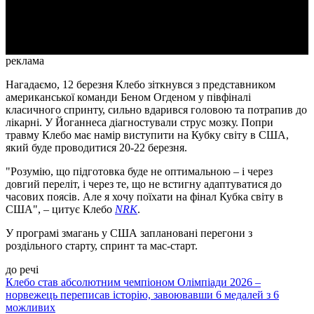
Video
реклама
Нагадаємо, 12 березня Клебо зіткнувся з представником
американської команди Беном Огденом у півфіналі
класичного спринту, сильно вдарився головою та потрапив до
лікарні. У Йоганнеса діагностували струс мозку. Попри
травму Клебо має намір виступити на Кубку світу в США,
який буде проводитися 20-22 березня.
"Розумію, що підготовка буде не оптимальною – і через
довгий переліт, і через те, що не встигну адаптуватися до
часових поясів. Але я хочу поїхати на фінал Кубка світу в
США", – цитує Клебо
NRK
.
У програмі змагань у США заплановані перегони з
роздільного старту, спринт та мас-старт.
до речі
Клебо став абсолютним чемпіоном Олімпіади 2026 –
норвежець переписав історію, завоювавши 6 медалей з 6
можливих