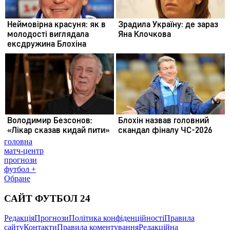
головна
матч-центр
прогнози
футбол +
Обране
САЙТ ФУТБОЛ 24
Редакція
Прогнози
Політика конфіденційності
Правила
сайту
Контакти
Правила коментування
Редакційна