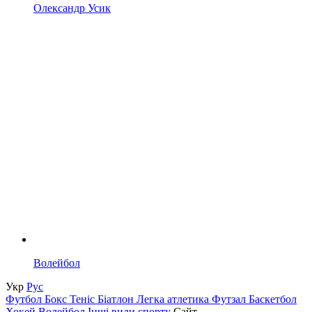
Олександр Усик
Волейбол
Укр
Рус
Футбол
Бокс
Теніс
Біатлон
Легка атлетика
Футзал
Баскетбол
Хокей
Волейбол
Інші види спорту
Сайт