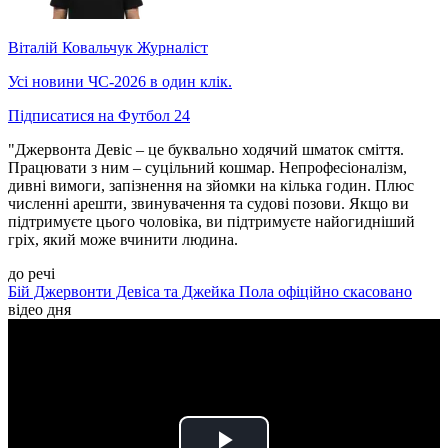
Віталій Ковальчук
Журналіст
Усі новини ЧС-2026 в один клік.
Підписатися на Футбол 24
"Джервонта Девіс – це буквально ходячий шматок сміття.
Працювати з ним – суцільний кошмар. Непрофесіоналізм,
дивні вимоги, запізнення на зйомки на кілька годин. Плюс
численні арешти, звинувачення та судові позови. Якщо ви
підтримуєте цього чоловіка, ви підтримуєте найогидніший
гріх, який може вчинити людина.
до речі
Бій Джервонти Девіса та Джейка Пола офіційно скасовано
відео дня