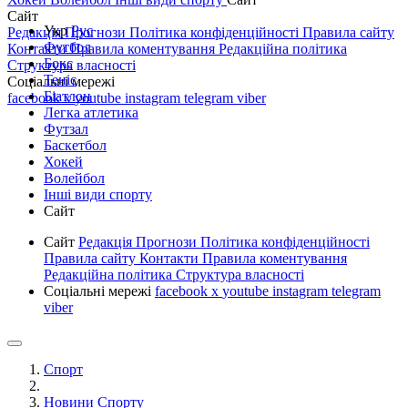
Сайт
Укр
Рус
Редакція
Прогнози
Політика конфіденційності
Правила сайту
Футбол
Контакти
Правила коментування
Редакційна політика
Бокс
Структура власності
Теніс
Соціальні мережі
Біатлон
facebook
x
youtube
instagram
telegram
viber
Легка атлетика
Футзал
Баскетбол
Хокей
Волейбол
Інші види спорту
Сайт
Сайт
Редакція
Прогнози
Політика конфіденційності
Правила сайту
Контакти
Правила коментування
Редакційна політика
Структура власності
Соціальні мережі
facebook
x
youtube
instagram
telegram
viber
Спорт
Новини Спорту