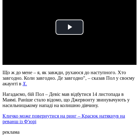
Play
Video
Що ж до мене – я, як завжди, рухаюся до наступного. Хто
завгодно. Коли завгодно. Де завгодно", – сказав Пол у своєму
акаунті в
Х.
Нагадаємо, бій Пол – Девіс мав відбутися 14 листопада в
Маямі. Раніше стало відомо, що Джервонту звинувачують у
насильницькому нападі на колишню дівчину.
Кличко може повернутися на ринг – Красюк натякнув на
реванш із Ф'юрі
реклама