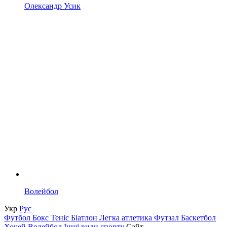
Олександр Усик
Волейбол
Укр
Рус
Футбол
Бокс
Теніс
Біатлон
Легка атлетика
Футзал
Баскетбол
Хокей
Волейбол
Інші види спорту
Сайт