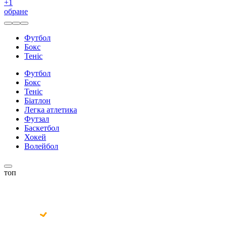
+
1
обране
Футбол
Бокс
Теніс
Футбол
Бокс
Теніс
Біатлон
Легка атлетика
Футзал
Баскетбол
Хокей
Волейбол
топ