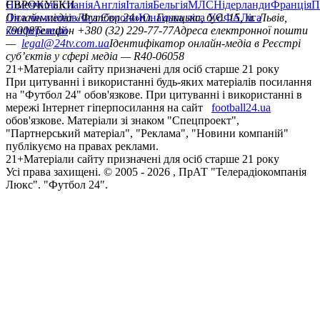
Німеччина
ЄВРОКУБКИ
Іспанія
Англія
Італія
Бельгія
МЛС
Нідерланди
Франція
П
Ліга чемпіонів
Онлайн-медіа «Футбол 24»
Ліга Європи
Юнацька ліга УЄФА
пл. Галицька, буд. 15, м. Львів,
Ліга
конференцій
79008
Телефон +380 (32) 229-77-77
Адреса електронної пошти
—
legal@24tv.com.ua
Ідентифікатор онлайн-медіа в Реєстрі
суб’єктів у сфері медіа — R40-06058
21+
Матеріали сайту призначені для осіб старше 21 року
При цитуванні і використанні будь-яких матеріалів посилання
на "Футбол 24" обов'язкове. При цитуванні і використанні в
мережі Інтернет гіперпосилання на сайт
football24.ua
обов'язкове. Матеріали зі знаком "Спецпроект",
"Партнерський матеріал", "Реклама", "Новини компаній"
публікуємо на правах реклами.
21+
Матеріали сайту призначені для осіб старше 21 року
Усi права захищенi. © 2005 -
2026
, ПрАТ "Телерадіокомпанія
Люкс". "Футбол 24".