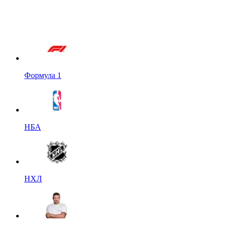
Формула 1
НБА
НХЛ