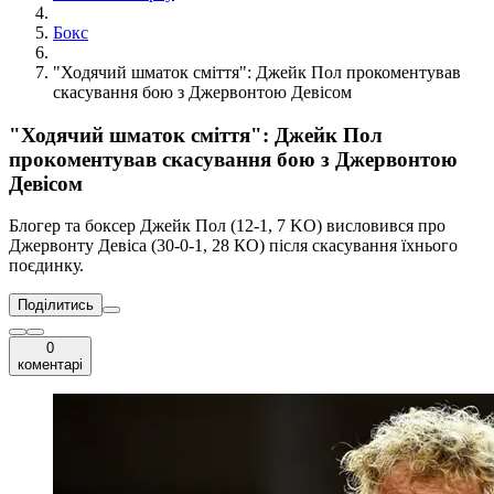
Бокс
"Ходячий шматок сміття": Джейк Пол прокоментував
скасування бою з Джервонтою Девісом
"Ходячий шматок сміття": Джейк Пол
прокоментував скасування бою з Джервонтою
Девісом
Блогер та боксер Джейк Пол (12-1, 7 KO) висловився про
Джервонту Девіса (30-0-1, 28 КО) після скасування їхнього
поєдинку.
Поділитись
0
коментарі