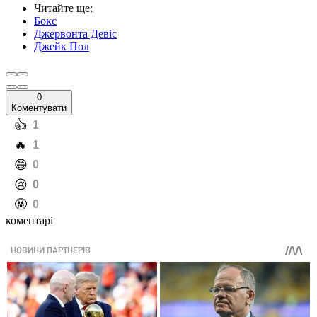
Читайте ще
:
Бокс
Джервонта Девіс
Джейк Пол
0
Коментувати
️👍
1
️🔥
1
️😄
0
️😢
0
️🤬
0
коментарі