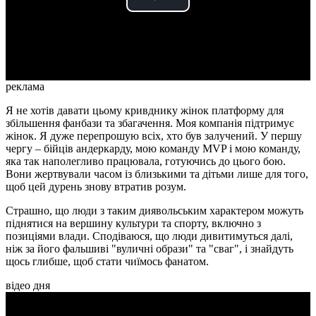
Play
Video
реклама
Я не хотів давати цьому кривднику жінок платформу для
збільшення фанбази та збагачення. Моя компанія підтримує
жінок. Я дуже перепрошую всіх, хто був залучений. У першу
чергу – бійців андеркарду, мою команду MVP і мою команду,
яка так наполегливо працювала, готуючись до цього бою.
Вони жертвували часом із близькими та дітьми лише для того,
щоб цей дурень знову втратив розум.
Страшно, що люди з таким диявольським характером можуть
піднятися на вершину культури та спорту, включно з
позиціями влади. Сподіваюся, що люди дивитимуться далі,
ніж за його фальшиві "вуличні образи" та "сваг", і знайдуть
щось глибше, щоб стати чиїмось фанатом.
відео дня