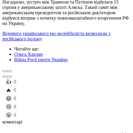
Нагадаємо, зустріч між Трампом та Путіним відбулася 15
серпня у американському штаті Аляска. Такий саміт між
американським президентом та російським диктатором
відбувся вперше з початку повномасштабного вторгнення РФ
на Україну.
Відомого українського екс-волейболіста визволили з
російського полону
Читайте ще
:
Ольга Харлан
Війна Росії проти України
️👍
0
️🔥
0
️😄
0
️😢
0
️🤬
0
коментарі