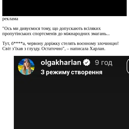
Video
реклама
"Ось ми дивуємося тому, що допускають всіляких
пропутінських спортсменів до міжнародних змагань...
Тут, б****а, червону доріжку стелять воєнному злочинцю!
Світ зʼїхав з глузду. Остаточно", – написала Харлан.