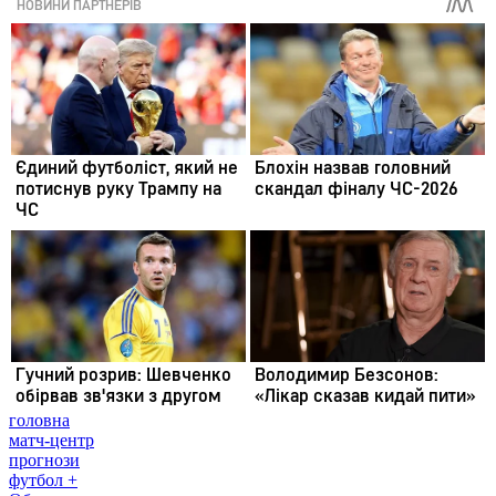
головна
матч-центр
прогнози
футбол +