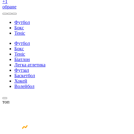
+
1
обране
Футбол
Бокс
Теніс
Футбол
Бокс
Теніс
Біатлон
Легка атлетика
Футзал
Баскетбол
Хокей
Волейбол
топ