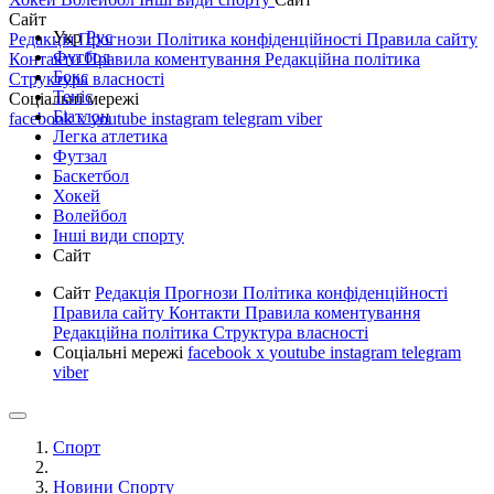
Сайт
Укр
Рус
Редакція
Прогнози
Політика конфіденційності
Правила сайту
Футбол
Контакти
Правила коментування
Редакційна політика
Бокс
Структура власності
Теніс
Соціальні мережі
Біатлон
facebook
x
youtube
instagram
telegram
viber
Легка атлетика
Футзал
Баскетбол
Хокей
Волейбол
Інші види спорту
Сайт
Сайт
Редакція
Прогнози
Політика конфіденційності
Правила сайту
Контакти
Правила коментування
Редакційна політика
Структура власності
Соціальні мережі
facebook
x
youtube
instagram
telegram
viber
Спорт
Новини Спорту