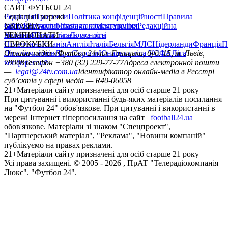
САЙТ ФУТБОЛ 24
Редакція
Соціальні мережі
Прогнози
Політика конфіденційності
Правила
сайту
facebook
УКРАЇНА
Контакти
x
youtube
Правила коментування
instagram
telegram
viber
Редакційна
політика
Україна
ЧЕМПІОНАТИ
Перша ліга
Структура власності
Друга ліга
Німеччина
ЄВРОКУБКИ
Іспанія
Англія
Італія
Бельгія
МЛС
Нідерланди
Франція
П
Ліга чемпіонів
Онлайн-медіа «Футбол 24»
Ліга Європи
Юнацька ліга УЄФА
пл. Галицька, буд. 15, м. Львів,
Ліга
конференцій
79008
Телефон +380 (32) 229-77-77
Адреса електронної пошти
—
legal@24tv.com.ua
Ідентифікатор онлайн-медіа в Реєстрі
суб’єктів у сфері медіа — R40-06058
21+
Матеріали сайту призначені для осіб старше 21 року
При цитуванні і використанні будь-яких матеріалів посилання
на "Футбол 24" обов'язкове. При цитуванні і використанні в
мережі Інтернет гіперпосилання на сайт
football24.ua
обов'язкове. Матеріали зі знаком "Спецпроект",
"Партнерський матеріал", "Реклама", "Новини компаній"
публікуємо на правах реклами.
21+
Матеріали сайту призначені для осіб старше 21 року
Усi права захищенi. © 2005 -
2026
, ПрАТ "Телерадіокомпанія
Люкс". "Футбол 24".