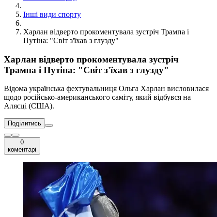
Інші види спорту
Харлан відверто прокоментувала зустріч Трампа і
Путіна: "Світ з'їхав з глузду"
Харлан відверто прокоментувала зустріч
Трампа і Путіна: "Світ з'їхав з глузду"
Відома українська фехтувальниця Ольга Харлан висловилася
щодо російсько-американського саміту, який відбувся на
Алясці (США).
Поділитись
0
коментарі