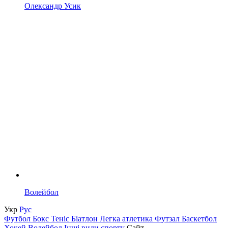
Олександр Усик
Волейбол
Укр
Рус
Футбол
Бокс
Теніс
Біатлон
Легка атлетика
Футзал
Баскетбол
Хокей
Волейбол
Інші види спорту
Сайт