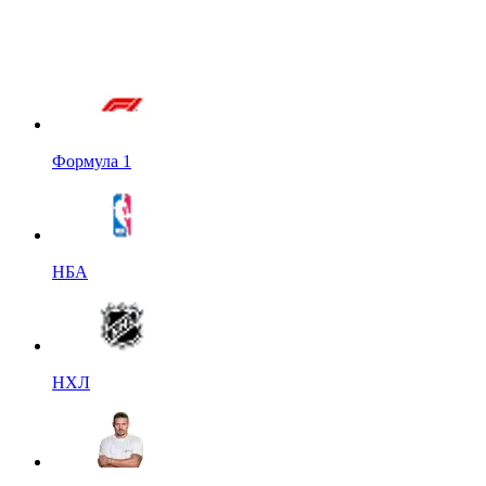
Формула 1
НБА
НХЛ