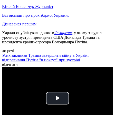
Віталій Ковальчук
Журналіст
Всі інсайди про зірок збірної України.
Дізнавайся першим
Харлан опублікувала допис в
Instagram
, у якому засудила
урочисту зустріч президента США Дональда Трампа та
президента країни-агресора Володимира Путіна.
до речі
Усик закликав Трампа завершити війну в Україні,
відправивши Путіна "в нокаут" при зустрічі
відео дня
Play