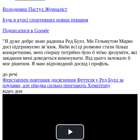
Володимир Пастух
Журналіст
Будь в курсі спортивних новин першим
Підписатися в Google
"Я дуже добре знаю радника Ред Булл. Ми Гельмутом Марко
досі підтримуємо зв’язок. Якби всі ці розмови стали більш
конкретними, мені спершу потрібно було б чітко зрозуміти, які
завдання мені доведеться виконувати. Від цього залежало б
моє рішення. Я маю відповідний досвід і профіль.
до речі
Ферстаппен повторив досягнення Феттеля у Ред Булл за
поулами, але обидва сильно програють Хемілтону
відео дня
Play