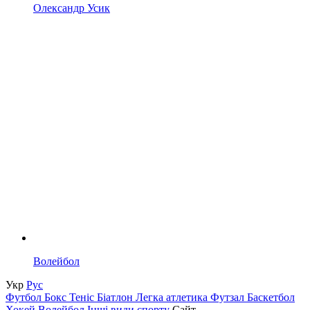
Олександр Усик
Волейбол
Укр
Рус
Футбол
Бокс
Теніс
Біатлон
Легка атлетика
Футзал
Баскетбол
Хокей
Волейбол
Інші види спорту
Сайт