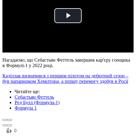
Play
Video
Нагадаємо, що Себастьян Феттель завершив кар'єру гонщика
в Формулі-1 у 2022 році.
Каділлак визначився з першим пілотом на дебютний сезон –
був напарником Хемілтона, а першу перемогу здобув в Росії
Читайте ще
:
Себастьян Феттель
Ред Булл (Формула-1)
Формула 1
️👍
0