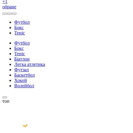
+
1
обране
Футбол
Бокс
Теніс
Футбол
Бокс
Теніс
Біатлон
Легка атлетика
Футзал
Баскетбол
Хокей
Волейбол
топ