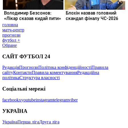
головна
матч-центр
прогнози
футбол +
Обране
САЙТ ФУТБОЛ 24
Редакція
Прогнози
Політика конфіденційності
Правила
сайту
Контакти
Правила коментування
Редакційна
політика
Структура власності
Соціальні мережі
facebook
x
youtube
instagram
telegram
viber
УКРАЇНА
Україна
Перша ліга
Друга ліга