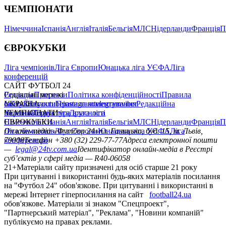
ЧЕМПІОНАТИ
Німеччина
Іспанія
Англія
Італія
Бельгія
МЛС
Нідерланди
Франція
П
ЄВРОКУБКИ
Ліга чемпіонів
Ліга Європи
Юнацька ліга УЄФА
Ліга
конференцій
САЙТ ФУТБОЛ 24
Редакція
Соціальні мережі
Прогнози
Політика конфіденційності
Правила
сайту
facebook
УКРАЇНА
Контакти
x
youtube
Правила коментування
instagram
telegram
viber
Редакційна
політика
Україна
ЧЕМПІОНАТИ
Перша ліга
Структура власності
Друга ліга
Німеччина
ЄВРОКУБКИ
Іспанія
Англія
Італія
Бельгія
МЛС
Нідерланди
Франція
П
Ліга чемпіонів
Онлайн-медіа «Футбол 24»
Ліга Європи
Юнацька ліга УЄФА
пл. Галицька, буд. 15, м. Львів,
Ліга
конференцій
79008
Телефон +380 (32) 229-77-77
Адреса електронної пошти
—
legal@24tv.com.ua
Ідентифікатор онлайн-медіа в Реєстрі
суб’єктів у сфері медіа — R40-06058
21+
Матеріали сайту призначені для осіб старше 21 року
При цитуванні і використанні будь-яких матеріалів посилання
на "Футбол 24" обов'язкове. При цитуванні і використанні в
мережі Інтернет гіперпосилання на сайт
football24.ua
обов'язкове. Матеріали зі знаком "Спецпроект",
"Партнерський матеріал", "Реклама", "Новини компаній"
публікуємо на правах реклами.