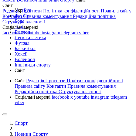
Сайт
Укр
Рус
Редакція
Прогнози
Політика конфіденційності
Правила сайту
Футбол
Контакти
Правила коментування
Редакційна політика
Бокс
Структура власності
Теніс
Соціальні мережі
Біатлон
facebook
x
youtube
instagram
telegram
viber
Легка атлетика
Футзал
Баскетбол
Хокей
Волейбол
Інші види спорту
Сайт
Сайт
Редакція
Прогнози
Політика конфіденційності
Правила сайту
Контакти
Правила коментування
Редакційна політика
Структура власності
Соціальні мережі
facebook
x
youtube
instagram
telegram
viber
Спорт
Новини Спорту