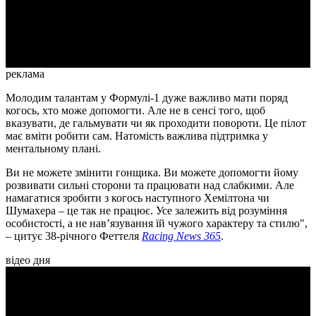
Video
реклама
Молодим талантам у Формулі-1 дуже важливо мати поряд
когось, хто може допомогти. Але не в сенсі того, щоб
вказувати, де гальмувати чи як проходити повороти. Це пілот
має вміти робити сам. Натомість важлива підтримка у
ментальному плані.
Ви не можете змінити гонщика. Ви можете допомогти йому
розвивати сильні сторони та працювати над слабкими. Але
намагатися зробити з когось наступного Хемілтона чи
Шумахера – це так не працює. Усе залежить від розуміння
особистості, а не нав’язування їй чужого характеру та стилю",
– цитує 38-річного Феттеля
Racing News 365
.
відео дня