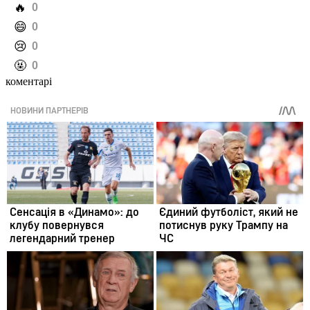
️🔥
0
️😄
0
️😢
0
️🤬
0
коментарі