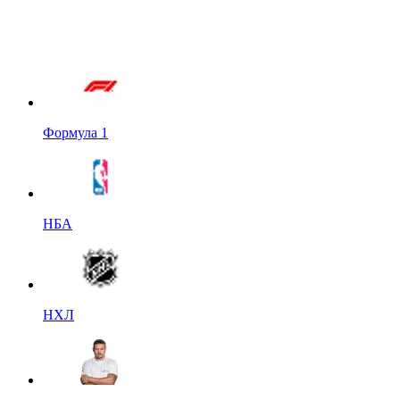
Формула 1
НБА
НХЛ