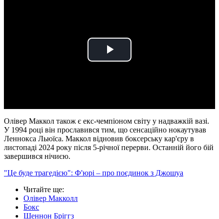
Play
Video
Олівер Маккол також є екс-чемпіоном світу у надважкій вазі.
У 1994 році він прославився тим, що сенсаційно нокаутував
Леннокса Льюїса. Маккол відновив боксерську кар'єру в
листопаді 2024 року після 5-річної перерви. Останній його бій
завершився нічиєю.
"Це буде трагедією": Ф'юрі – про поєдинок з Джошуа
Читайте ще
:
Олівер Макколл
Бокс
Шеннон Бріггз