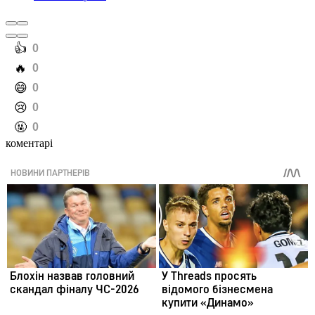
️👍
0
️🔥
0
️😄
0
️😢
0
️🤬
0
коментарі