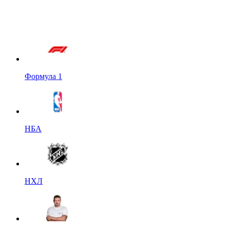
Формула 1
НБА
НХЛ