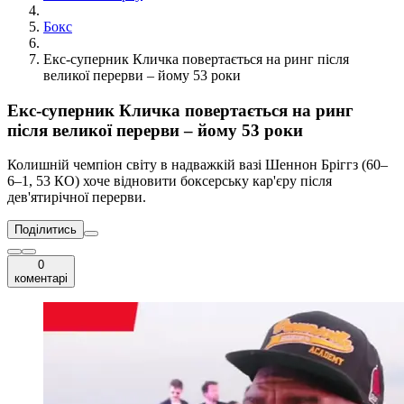
Бокс
Екс-суперник Кличка повертається на ринг після
великої перерви – йому 53 роки
Екс-суперник Кличка повертається на ринг
після великої перерви – йому 53 роки
Колишній чемпіон світу в надважкій вазі Шеннон Бріггз (60–
6–1, 53 КО) хоче відновити боксерську кар'єру після
дев'ятирічної перерви.
Поділитись
0
коментарі