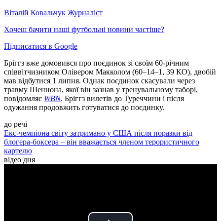
Віталій Ковальчук
Журналіст
Хочеш бачити наші футбольні новини частіше?
Підписатися в Google
Бріггз вже домовився про поєдинок зі своїм 60-річним
співвітчизником Олівером Макколом (60–14–1, 39 КО), двобій
мав відбутися 1 липня. Однак поєдинок скасували через
травму Шеннона, якої він зазнав у тренувальному таборі,
повідомляє
WBN
. Бріггз вилетів до Туреччини і після
одужання продовжить готуватися до поєдинку.
до речі
Екс-чемпіона світу затримано у США після поразки від
блогера-боксера – він вважається членом терористичного
картелю
відео дня