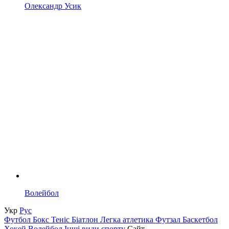
Олександр Усик
Волейбол
Укр
Рус
Футбол
Бокс
Теніс
Біатлон
Легка атлетика
Футзал
Баскетбол
Хокей
Волейбол
Інші види спорту
Сайт