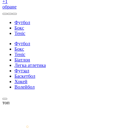
+
1
обране
Футбол
Бокс
Теніс
Футбол
Бокс
Теніс
Біатлон
Легка атлетика
Футзал
Баскетбол
Хокей
Волейбол
топ