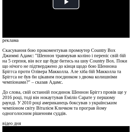
Play
Video
реклама
Скасування бою прокоментував промоутер Country Box
Джиммі Адамс: "Шеннон травмував коліно і переніс свій бій
на 5 серпня, він все ще буде битись на шоу Country Box. Поки
що нічого не підтверджено до кінця щодо бою Шеннона
Бріггса проти Олівера Макколла. Але хіба бій Макколла та
Бріггса не був би цікавим поєдинком з двома колишніми
чемпіонами?" – сказав Адамс.
До слова, свій останній поєдинок Шеннон Бріггз провів ще у
2016 році, тоді він нокаутував Еміліо Сарате у першому
раунді. У 2010 році американець боксував з українським
чемпіоном світу Віталієм Кличком та програв йому
одноголосним рішенням суддів.
відео дня