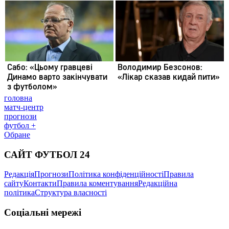
головна
матч-центр
прогнози
футбол +
Обране
САЙТ ФУТБОЛ 24
Редакція
Прогнози
Політика конфіденційності
Правила
сайту
Контакти
Правила коментування
Редакційна
політика
Структура власності
Соціальні мережі