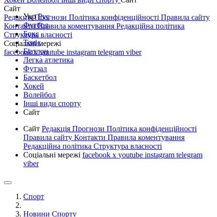
Сайт
Укр
Рус
Редакція
Прогнози
Політика конфіденційності
Правила сайту
Футбол
Контакти
Правила коментування
Редакційна політика
Бокс
Структура власності
Теніс
Соціальні мережі
Біатлон
facebook
x
youtube
instagram
telegram
viber
Легка атлетика
Футзал
Баскетбол
Хокей
Волейбол
Інші види спорту
Сайт
Сайт
Редакція
Прогнози
Політика конфіденційності
Правила сайту
Контакти
Правила коментування
Редакційна політика
Структура власності
Соціальні мережі
facebook
x
youtube
instagram
telegram
viber
Спорт
Новини Спорту