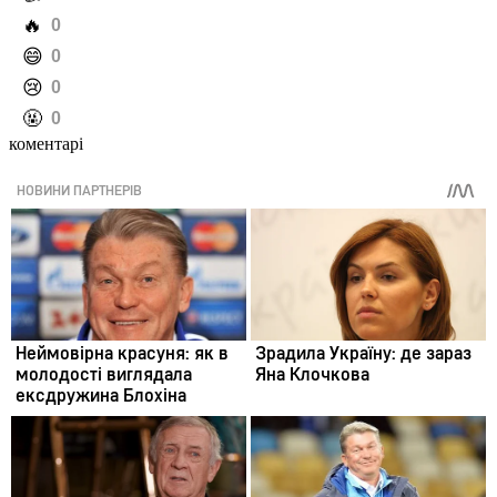
️🔥
0
️😄
0
️😢
0
️🤬
0
коментарі