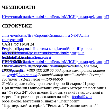
ЧЕМПІОНАТИ
Німеччина
Іспанія
Англія
Італія
Бельгія
МЛС
Нідерланди
Франція
П
ЄВРОКУБКИ
Ліга чемпіонів
Ліга Європи
Юнацька ліга УЄФА
Ліга
конференцій
САЙТ ФУТБОЛ 24
Редакція
Соціальні мережі
Прогнози
Політика конфіденційності
Правила
сайту
facebook
УКРАЇНА
Контакти
x
youtube
Правила коментування
instagram
telegram
viber
Редакційна
політика
Україна
ЧЕМПІОНАТИ
Перша ліга
Структура власності
Друга ліга
Німеччина
ЄВРОКУБКИ
Іспанія
Англія
Італія
Бельгія
МЛС
Нідерланди
Франція
П
Ліга чемпіонів
Онлайн-медіа «Футбол 24»
Ліга Європи
Юнацька ліга УЄФА
пл. Галицька, буд. 15, м. Львів,
Ліга
конференцій
79008
Телефон +380 (32) 229-77-77
Адреса електронної пошти
—
legal@24tv.com.ua
Ідентифікатор онлайн-медіа в Реєстрі
суб’єктів у сфері медіа — R40-06058
21+
Матеріали сайту призначені для осіб старше 21 року
При цитуванні і використанні будь-яких матеріалів посилання
на "Футбол 24" обов'язкове. При цитуванні і використанні в
мережі Інтернет гіперпосилання на сайт
football24.ua
обов'язкове. Матеріали зі знаком "Спецпроект",
"Партнерський матеріал", "Реклама", "Новини компаній"