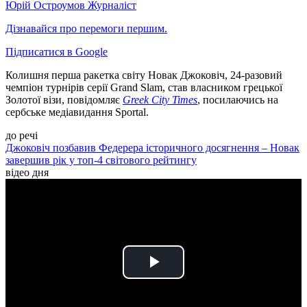
Юрій Остроумов
Журналіст
Дізнавайся про перемоги першим.
Підписатися в Google
Колишня перша ракетка світу Новак Джоковіч, 24-разовий
чемпіон турнірів серії Grand Slam, став власником грецької
Золотої візи, повідомляє
Greek City Times
, посилаючись на
сербське медіавидання Sportal.
до речі
Джоковіч позбавив Федерера історичного досягнення – Новак
завершив рік у топ-4 світового рейтингу
відео дня
Play