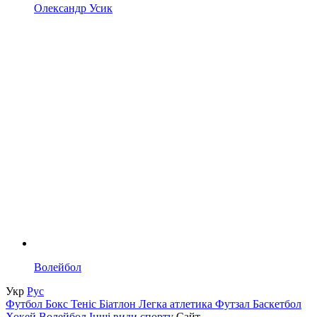
Олександр Усик
Волейбол
Укр
Рус
Футбол
Бокс
Теніс
Біатлон
Легка атлетика
Футзал
Баскетбол
Хокей
Волейбол
Інші види спорту
Сайт