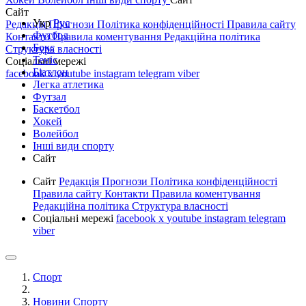
Сайт
Укр
Рус
Редакція
Прогнози
Політика конфіденційності
Правила сайту
Футбол
Контакти
Правила коментування
Редакційна політика
Бокс
Структура власності
Теніс
Соціальні мережі
Біатлон
facebook
x
youtube
instagram
telegram
viber
Легка атлетика
Футзал
Баскетбол
Хокей
Волейбол
Інші види спорту
Сайт
Сайт
Редакція
Прогнози
Політика конфіденційності
Правила сайту
Контакти
Правила коментування
Редакційна політика
Структура власності
Соціальні мережі
facebook
x
youtube
instagram
telegram
viber
Спорт
Новини Спорту