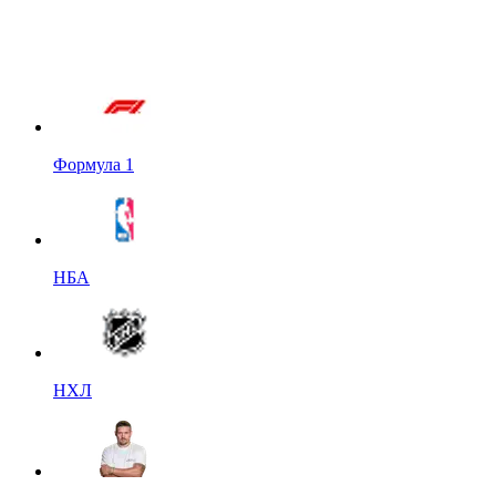
Формула 1
НБА
НХЛ