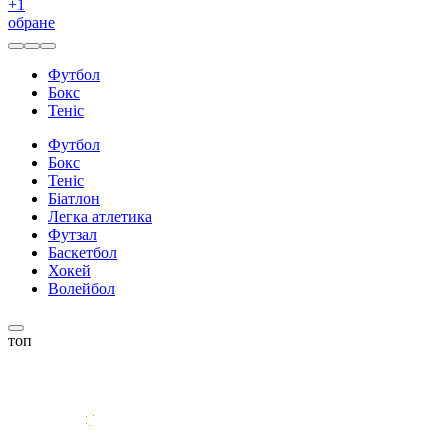
+
1
обране
Футбол
Бокс
Теніс
Футбол
Бокс
Теніс
Біатлон
Легка атлетика
Футзал
Баскетбол
Хокей
Волейбол
топ