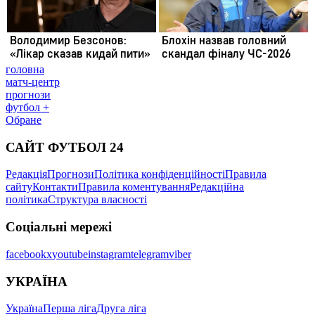
головна
матч-центр
прогнози
футбол +
Обране
САЙТ ФУТБОЛ 24
Редакція
Прогнози
Політика конфіденційності
Правила
сайту
Контакти
Правила коментування
Редакційна
політика
Структура власності
Соціальні мережі
facebook
x
youtube
instagram
telegram
viber
УКРАЇНА
Україна
Перша ліга
Друга ліга