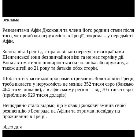
Video
реклама
Резидентами Афін Джоковіч та члени його родини стали після
того, як придбали нерухомість в Греції, зокрема – у передмісті
Афін.
Золота віза Греції дає право вільно пересуватися країнами
Шенгенської зони без звичайної візи та не має терміну дії.
Вона автоматично поширюється на чоловіка або дружину, а
також дітей до 21 року та батьків обох сторін.
Щоб стати учасником програми отримання Золотої візи Греції,
треба вкласти у нерухомість не менше 352 тисяч євро (близько
464 тисяч доларів), а в афінському регіоні – від 705 тисяч євро
(приблизно 929 тисяч доларів).
Нещодавно стало відомо, що Новак Джоковіч змінив свою
резиденцію з Белграда на Афіни та отримав посвідку на
проживання в Греції.
відео дня