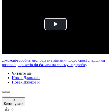
Play
Video
Джоковіч зробив несподіване зізнання щодо своєї спадщини –
розповів, що хотів би бачити на своєму надгробку
Читайте ще
:
Новак Джоковіч
Новак Джоковіч
0
Коментувати
️👍
0