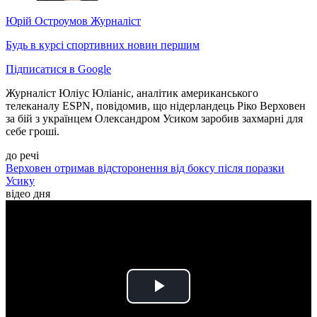
Юрій Остроумов
Журналіст
Будь в курсі спортивних новин першим
Підписатися в Google
Журналіст Юліус Юліаніс, аналітик американського
телеканалу ESPN, повідомив, що нідерландець Ріко Верховен
за бій з українцем Олександром Усиком заробив захмарні для
себе гроші.
до речі
Верховен отримав відсторонення від боксу після поразки
Усику
відео дня
Play