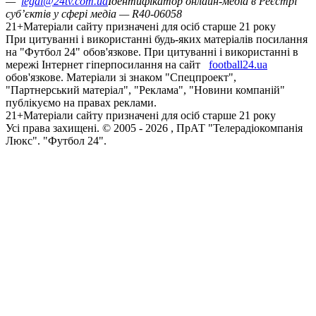
—
legal@24tv.com.ua
Ідентифікатор онлайн-медіа в Реєстрі
суб’єктів у сфері медіа — R40-06058
21+
Матеріали сайту призначені для осіб старше 21 року
При цитуванні і використанні будь-яких матеріалів посилання
на "Футбол 24" обов'язкове. При цитуванні і використанні в
мережі Інтернет гіперпосилання на сайт
football24.ua
обов'язкове. Матеріали зі знаком "Спецпроект",
"Партнерський матеріал", "Реклама", "Новини компаній"
публікуємо на правах реклами.
21+
Матеріали сайту призначені для осіб старше 21 року
Усi права захищенi. © 2005 -
2026
, ПрАТ "Телерадіокомпанія
Люкс". "Футбол 24".