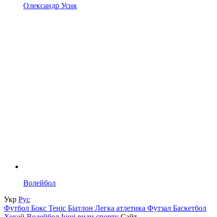
Олександр Усик
Волейбол
Укр
Рус
Футбол
Бокс
Теніс
Біатлон
Легка атлетика
Футзал
Баскетбол
Хокей
Волейбол
Інші види спорту
Сайт