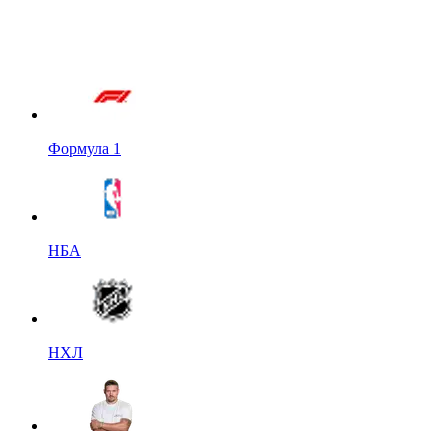
Формула 1
НБА
НХЛ