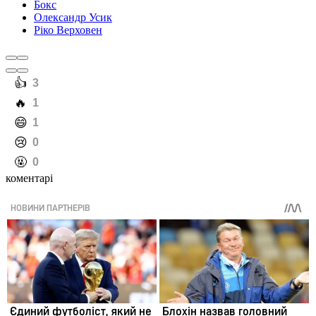
Бокс
Олександр Усик
Ріко Верховен
️👍
3
️🔥
1
️😄
1
️😢
0
️🤬
0
коментарі