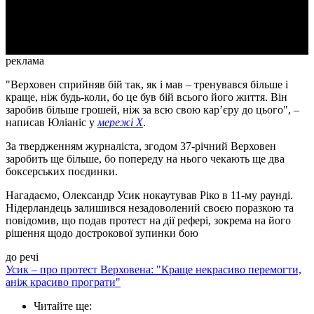
Video
реклама
"Верховен сприйняв бій так, як і мав – тренувався більше і
краще, ніж будь-коли, бо це був бій всього його життя. Він
заробив більше грошей, ніж за всю свою кар’єру до цього", –
написав Юліаніс у
мережі Х
.
За твердженням журналіста, згодом 37-річний Верховен
заробить ще більше, бо попереду на нього чекають ще два
боксерських поєдинки.
Нагадаємо, Олександр Усик нокаутував Ріко в 11-му раунді.
Нідерландець залишився незадоволений своєю поразкою та
повідомив, що подав протест на дії рефері, зокрема на його
рішення щодо дострокової зупинки бою
до речі
Усик – про протест Верховена: "Краще некрасиво перемогти,
аніж красиво програти"
Читайте ще
: