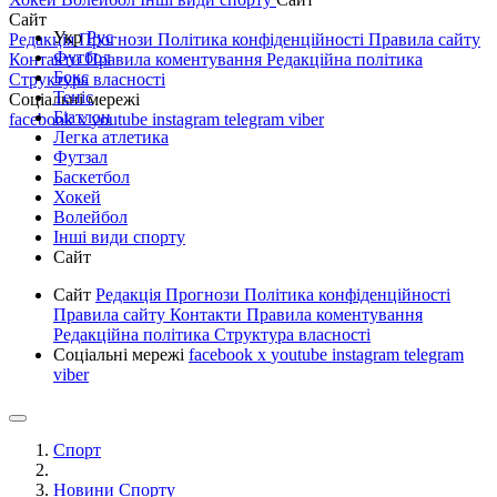
Сайт
Укр
Рус
Редакція
Прогнози
Політика конфіденційності
Правила сайту
Футбол
Контакти
Правила коментування
Редакційна політика
Бокс
Структура власності
Теніс
Соціальні мережі
Біатлон
facebook
x
youtube
instagram
telegram
viber
Легка атлетика
Футзал
Баскетбол
Хокей
Волейбол
Інші види спорту
Сайт
Сайт
Редакція
Прогнози
Політика конфіденційності
Правила сайту
Контакти
Правила коментування
Редакційна політика
Структура власності
Соціальні мережі
facebook
x
youtube
instagram
telegram
viber
Спорт
Новини Спорту