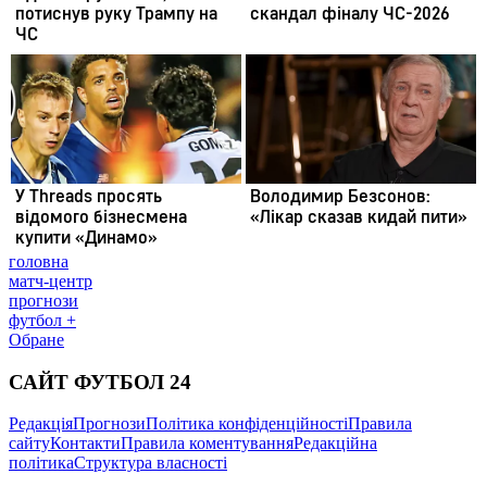
головна
матч-центр
прогнози
футбол +
Обране
САЙТ ФУТБОЛ 24
Редакція
Прогнози
Політика конфіденційності
Правила
сайту
Контакти
Правила коментування
Редакційна
політика
Структура власності