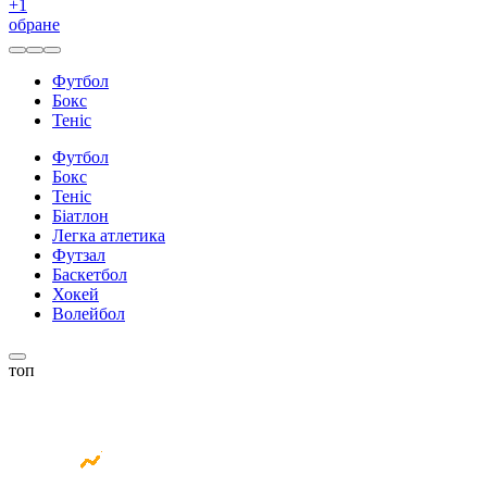
+
1
обране
Футбол
Бокс
Теніс
Футбол
Бокс
Теніс
Біатлон
Легка атлетика
Футзал
Баскетбол
Хокей
Волейбол
топ