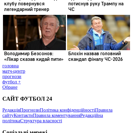
головна
матч-центр
прогнози
футбол +
Обране
САЙТ ФУТБОЛ 24
Редакція
Прогнози
Політика конфіденційності
Правила
сайту
Контакти
Правила коментування
Редакційна
політика
Структура власності
Соціальні мережі