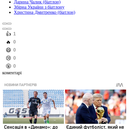
Дарина Чалик (біатлон)
Збірна України з біатлону
Христина Дмитренко (біатлон)
️👍
1
️🔥
0
️😄
0
️😢
0
️🤬
0
коментарі