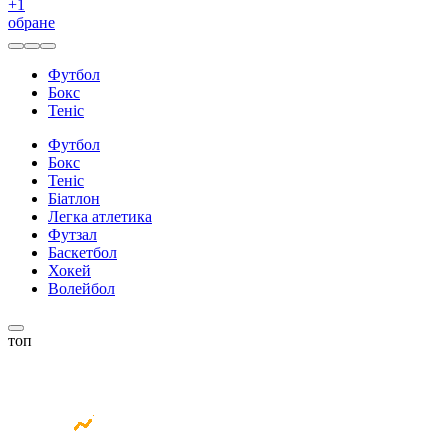
+
1
обране
Футбол
Бокс
Теніс
Футбол
Бокс
Теніс
Біатлон
Легка атлетика
Футзал
Баскетбол
Хокей
Волейбол
топ