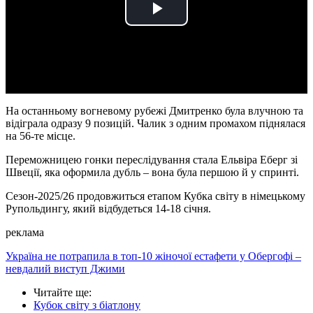
Play
Video
На останньому вогневому рубежі Дмитренко була влучною та
відіграла одразу 9 позицій. Чалик з одним промахом піднялася
на 56-те місце.
Переможницею гонки переслідування стала Ельвіра Еберг зі
Швеції, яка оформила дубль – вона була першою й у спринті.
Сезон-2025/26 продовжиться етапом Кубка світу в німецькому
Рупольдингу, який відбудеться 14-18 січня.
реклама
Україна не потрапила в топ-10 жіночої естафети у Обергофі –
невдалий виступ Джими
Читайте ще
:
Кубок світу з біатлону