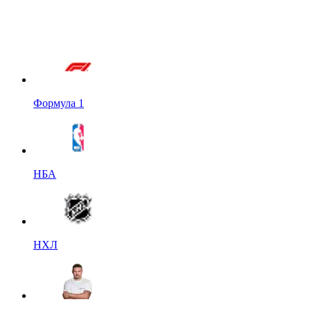
Формула 1
НБА
НХЛ