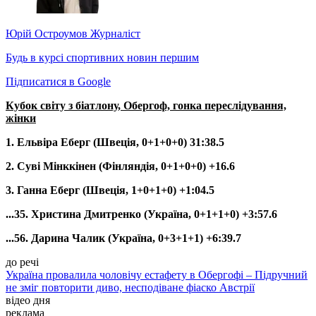
Юрій Остроумов
Журналіст
Будь в курсі спортивних новин першим
Підписатися в Google
Кубок світу з біатлону, Обергоф, гонка переслідування,
жінки
1. Ельвіра Еберг (Швеція, 0+1+0+0) 31:38.5
2. Суві Мінккінен (Фінляндія, 0+1+0+0) +16.6
3. Ганна Еберг (Швеція, 1+0+1+0) +1:04.5
...35. Христина Дмитренко (Україна, 0+1+1+0) +3:57.6
...56. Дарина Чалик (Україна, 0+3+1+1) +6:39.7
до речі
Україна провалила чоловічу естафету в Обергофі – Підручний
не зміг повторити диво, несподіване фіаско Австрії
відео дня
реклама