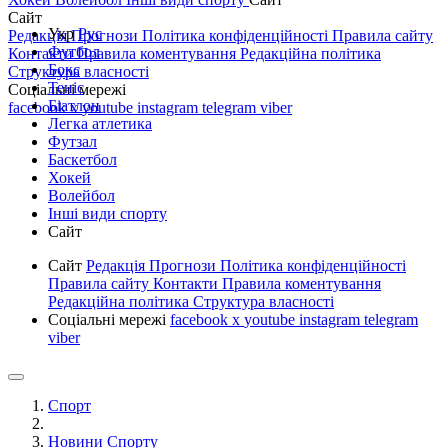
Сайт
Укр
Рус
Редакція
Прогнози
Політика конфіденційності
Правила сайту
Футбол
Контакти
Правила коментування
Редакційна політика
Бокс
Структура власності
Теніс
Соціальні мережі
Біатлон
facebook
x
youtube
instagram
telegram
viber
Легка атлетика
Футзал
Баскетбол
Хокей
Волейбол
Інші види спорту
Сайт
Сайт
Редакція
Прогнози
Політика конфіденційності
Правила сайту
Контакти
Правила коментування
Редакційна політика
Структура власності
Соціальні мережі
facebook
x
youtube
instagram
telegram
viber
Спорт
Новини Спорту