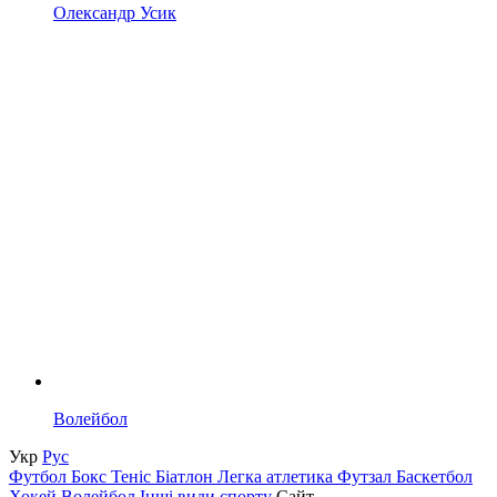
Олександр Усик
Волейбол
Укр
Рус
Футбол
Бокс
Теніс
Біатлон
Легка атлетика
Футзал
Баскетбол
Хокей
Волейбол
Інші види спорту
Сайт