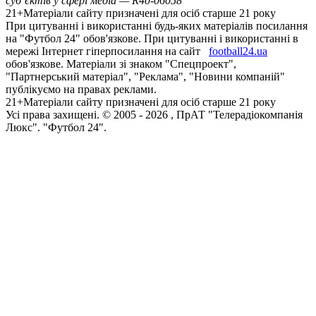
суб’єктів у сфері медіа — R40-06058
21+
Матеріали сайту призначені для осіб старше 21 року
При цитуванні і використанні будь-яких матеріалів посилання
на "Футбол 24" обов'язкове. При цитуванні і використанні в
мережі Інтернет гіперпосилання на сайт
football24.ua
обов'язкове. Матеріали зі знаком "Спецпроект",
"Партнерський матеріал", "Реклама", "Новини компаній"
публікуємо на правах реклами.
21+
Матеріали сайту призначені для осіб старше 21 року
Усi права захищенi. © 2005 -
2026
, ПрАТ "Телерадіокомпанія
Люкс". "Футбол 24".