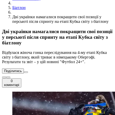
Біатлон
Дві українки намагалися покращити свої позиції у
персьюті після спринту на етапі Кубка світу з біатлону
Дві українки намагалися покращити свої позиції
у персьюті після спринту на етапі Кубка світу з
біатлону
Відбулася жіноча гонка переслідування на 4-му етапі Кубка
світу з біатлону, який триває в німецькому Обергофі.
Результати та звіт – у цій новині "Футбол 24+".
Поділитись
0
коментарі