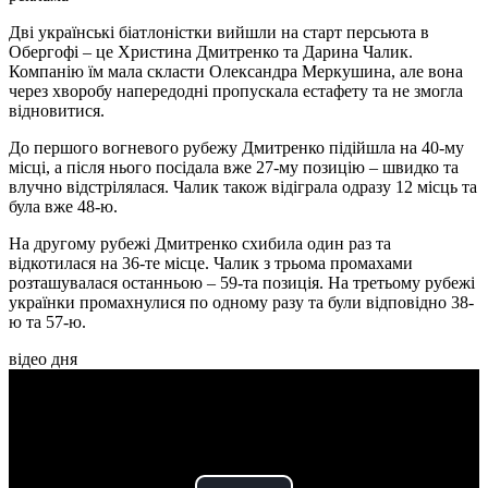
Дві українські біатлоністки вийшли на старт персьюта в
Обергофі – це Христина Дмитренко та Дарина Чалик.
Компанію їм мала скласти Олександра Меркушина, але вона
через хворобу напередодні пропускала естафету та не змогла
відновитися.
До першого вогневого рубежу Дмитренко підійшла на 40-му
місці, а після нього посідала вже 27-му позицію – швидко та
влучно відстрілялася. Чалик також відіграла одразу 12 місць та
була вже 48-ю.
На другому рубежі Дмитренко схибила один раз та
відкотилася на 36-те місце. Чалик з трьома промахами
розташувалася останньою – 59-та позиція. На третьому рубежі
українки промахнулися по одному разу та були відповідно 38-
ю та 57-ю.
відео дня