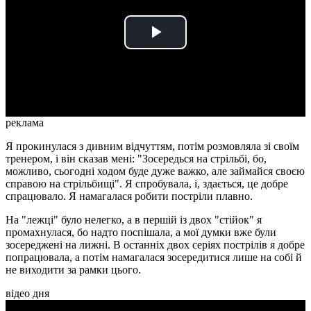
Play
Video
реклама
Я прокинулася з дивним відчуттям, потім розмовляла зі своїм
тренером, і він сказав мені: "Зосередься на стрільбі, бо,
можливо, сьогодні ходом буде дуже важко, але займайся своєю
справою на стрільбищі". Я спробувала, і, здається, це добре
спрацювало. Я намагалася робити постріли плавно.
На "лежці" було нелегко, а в першій із двох "стійок" я
промахнулася, бо надто поспішала, а мої думки вже були
зосереджені на лижні. В останніх двох серіях пострілів я добре
попрацювала, а потім намагалася зосередитися лише на собі й
не виходити за рамки цього.
відео дня