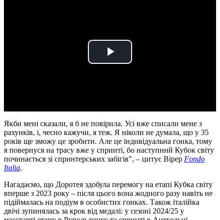
Play
Video
Якби мені сказали, я б не повірила. Усі вже списали мене з
рахунків, і, чесно кажучи, я теж. Я ніколи не думала, що у 35
років ще зможу це зробити. Але це індивідуальна гонка, тому
я повернуся на трасу вже у спринті, бо наступний Кубок світу
починається зі спринтерських забігів", – цитує Вірер
Fondo
Italia
.
Нагадаємо, що Доротея здобула перемогу на етапі Кубка світу
вперше з 2023 року – після цього вона жодного разу навіть не
підіймалась на подіум в особистих гонках. Також італійка
двічі зупинялась за крок від медалі: у сезоні 2024/25 у
масстарті етапу в Рупольдингу та спринті в Антгольці.