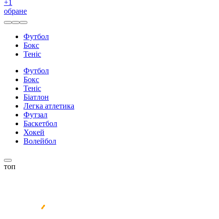
+
1
обране
Футбол
Бокс
Теніс
Футбол
Бокс
Теніс
Біатлон
Легка атлетика
Футзал
Баскетбол
Хокей
Волейбол
топ