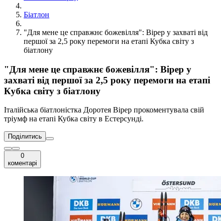
Біатлон
"Для мене це справжнє божевілля": Вірер у захваті від
першої за 2,5 року перемоги на етапі Кубка світу з
біатлону
"Для мене це справжнє божевілля": Вірер у
захваті від першої за 2,5 року перемоги на етапі
Кубка світу з біатлону
Італійська біатлоністка Доротея Вірер прокоментувала свій
тріумф на етапі Кубка світу в Естерсунді.
Поділитись
0
коментарі