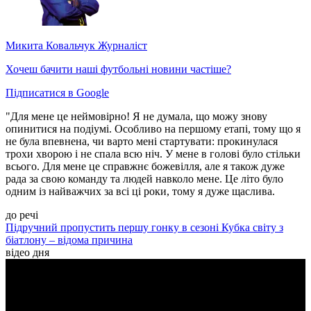
Микита Ковальчук
Журналіст
Хочеш бачити наші футбольні новини частіше?
Підписатися в Google
"Для мене це неймовірно! Я не думала, що можу знову
опинитися на подіумі. Особливо на першому етапі, тому що я
не була впевнена, чи варто мені стартувати: прокинулася
трохи хворою і не спала всю ніч. У мене в голові було стільки
всього. Для мене це справжнє божевілля, але я також дуже
рада за свою команду та людей навколо мене. Це літо було
одним із найважчих за всі ці роки, тому я дуже щаслива.
до речі
Підручний пропустить першу гонку в сезоні Кубка світу з
біатлону – відома причина
відео дня