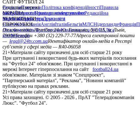
САЙТ ФУТБОЛ 24
Редакція
Соціальні мережі
Прогнози
Політика конфіденційності
Правила
сайту
facebook
УКРАЇНА
Контакти
x
youtube
Правила коментування
instagram
telegram
viber
Редакційна
політика
Україна
ЧЕМПІОНАТИ
Перша ліга
Структура власності
Друга ліга
Німеччина
ЄВРОКУБКИ
Іспанія
Англія
Італія
Бельгія
МЛС
Нідерланди
Франція
П
Ліга чемпіонів
Онлайн-медіа «Футбол 24»
Ліга Європи
Юнацька ліга УЄФА
пл. Галицька, буд. 15, м. Львів,
Ліга
конференцій
79008
Телефон +380 (32) 229-77-77
Адреса електронної пошти
—
legal@24tv.com.ua
Ідентифікатор онлайн-медіа в Реєстрі
суб’єктів у сфері медіа — R40-06058
21+
Матеріали сайту призначені для осіб старше 21 року
При цитуванні і використанні будь-яких матеріалів посилання
на "Футбол 24" обов'язкове. При цитуванні і використанні в
мережі Інтернет гіперпосилання на сайт
football24.ua
обов'язкове. Матеріали зі знаком "Спецпроект",
"Партнерський матеріал", "Реклама", "Новини компаній"
публікуємо на правах реклами.
21+
Матеріали сайту призначені для осіб старше 21 року
Усi права захищенi. © 2005 -
2026
, ПрАТ "Телерадіокомпанія
Люкс". "Футбол 24".