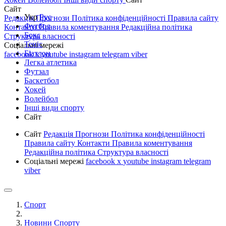
Сайт
Укр
Рус
Редакція
Прогнози
Політика конфіденційності
Правила сайту
Футбол
Контакти
Правила коментування
Редакційна політика
Бокс
Структура власності
Теніс
Соціальні мережі
Біатлон
facebook
x
youtube
instagram
telegram
viber
Легка атлетика
Футзал
Баскетбол
Хокей
Волейбол
Інші види спорту
Сайт
Сайт
Редакція
Прогнози
Політика конфіденційності
Правила сайту
Контакти
Правила коментування
Редакційна політика
Структура власності
Соціальні мережі
facebook
x
youtube
instagram
telegram
viber
Спорт
Новини Спорту