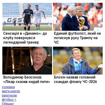
головна
матч-центр
прогнози
футбол +
Обране