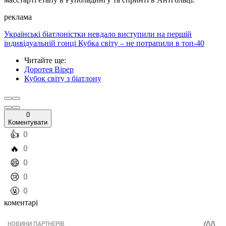
реклама
Українські біатлоністки невдало виступили на першій
індивідуальній гонці Кубка світу – не потрапили в топ-40
Читайте ще
:
Доротея Вірер
Кубок світу з біатлону
0
Коментувати
️👍
0
️🔥
0
️😄
0
️😢
0
️🤬
0
коментарі