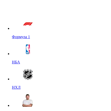
Формула 1
НБА
НХЛ