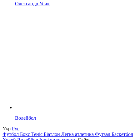
Олександр Усик
Волейбол
Укр
Рус
Футбол
Бокс
Теніс
Біатлон
Легка атлетика
Футзал
Баскетбол
Хокей
Волейбол
Інші види спорту
Сайт