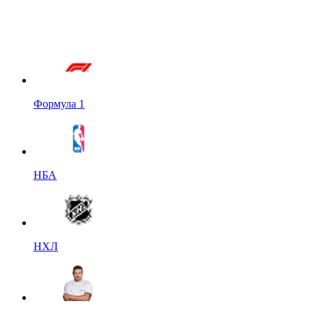
Формула 1
НБА
НХЛ