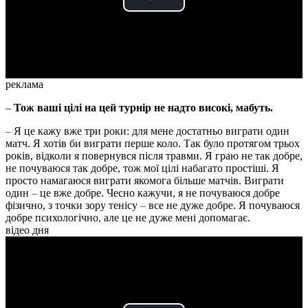
Play
Video
реклама
–
Тож ваші цілі на цей турнір не надто високі, мабуть.
–
Я це кажу вже три роки: для мене достатньо виграти один
матч. Я хотів би виграти перше коло. Так було протягом трьох
років, відколи я повернувся після травми. Я граю не так добре,
не почуваюся так добре, тож мої цілі набагато простіші. Я
просто намагаюся виграти якомога більше матчів. Виграти
один
–
це вже добре. Чесно кажучи, я не почуваюся добре
фізично, з точки зору тенісу
–
все не дуже добре. Я почуваюся
добре психологічно, але це не дуже мені допомагає.
відео дня