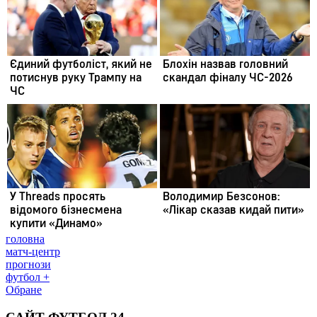
головна
матч-центр
прогнози
футбол +
Обране