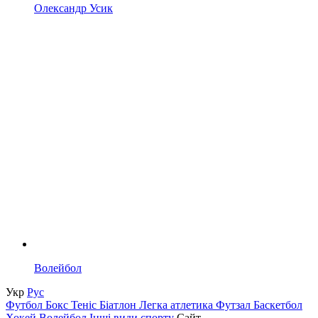
Олександр Усик
Волейбол
Укр
Рус
Футбол
Бокс
Теніс
Біатлон
Легка атлетика
Футзал
Баскетбол
Хокей
Волейбол
Інші види спорту
Сайт