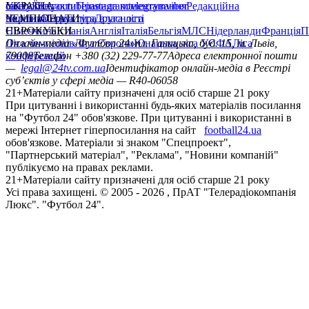
сайту
facebook
УКРАЇНА
Контакти
x
youtube
Правила коментування
instagram
telegram
viber
Редакційна
політика
Україна
ЧЕМПІОНАТИ
Перша ліга
Структура власності
Друга ліга
Німеччина
ЄВРОКУБКИ
Іспанія
Англія
Італія
Бельгія
МЛС
Нідерланди
Франція
П
Ліга чемпіонів
Онлайн-медіа «Футбол 24»
Ліга Європи
Юнацька ліга УЄФА
пл. Галицька, буд. 15, м. Львів,
Ліга
конференцій
79008
Телефон +380 (32) 229-77-77
Адреса електронної пошти
—
legal@24tv.com.ua
Ідентифікатор онлайн-медіа в Реєстрі
суб’єктів у сфері медіа — R40-06058
21+
Матеріали сайту призначені для осіб старше 21 року
При цитуванні і використанні будь-яких матеріалів посилання
на "Футбол 24" обов'язкове. При цитуванні і використанні в
мережі Інтернет гіперпосилання на сайт
football24.ua
обов'язкове. Матеріали зі знаком "Спецпроект",
"Партнерський матеріал", "Реклама", "Новини компаній"
публікуємо на правах реклами.
21+
Матеріали сайту призначені для осіб старше 21 року
Усi права захищенi. © 2005 -
2026
, ПрАТ "Телерадіокомпанія
Люкс". "Футбол 24".