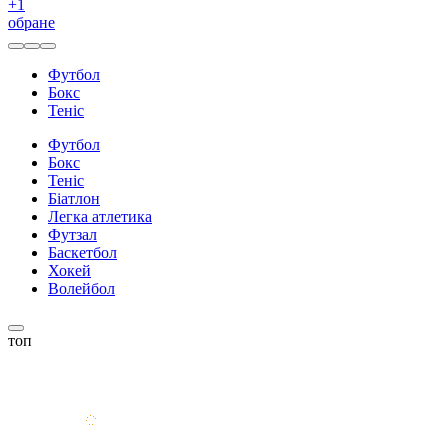
+
1
обране
Футбол
Бокс
Теніс
Футбол
Бокс
Теніс
Біатлон
Легка атлетика
Футзал
Баскетбол
Хокей
Волейбол
топ