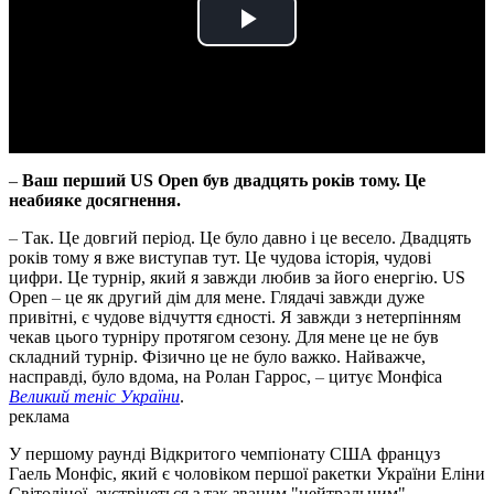
Play
Video
–
Ваш перший US Open був двадцять років тому. Це
неабияке досягнення.
–
Так. Це довгий період. Це було давно і це весело. Двадцять
років тому я вже виступав тут. Це чудова історія, чудові
цифри. Це турнір, який я завжди любив за його енергію. US
Open
–
це як другий дім для мене. Глядачі завжди дуже
привітні, є чудове відчуття єдності. Я завжди з нетерпінням
чекав цього турніру протягом сезону. Для мене це не був
складний турнір. Фізично це не було важко. Найважче,
насправді, було вдома, на Ролан Гаррос,
–
цитує Монфіса
Великий теніс України
.
реклама
У першому раунді Відкритого чемпіонату США француз
Гаель Монфіс, який є чоловіком першої ракетки України Еліни
Світоліної, зустрінеться з так званим "нейтральним"