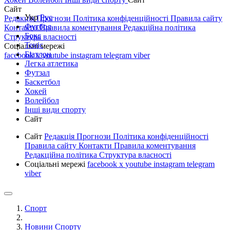
Сайт
Укр
Рус
Редакція
Прогнози
Політика конфіденційності
Правила сайту
Футбол
Контакти
Правила коментування
Редакційна політика
Бокс
Структура власності
Теніс
Соціальні мережі
Біатлон
facebook
x
youtube
instagram
telegram
viber
Легка атлетика
Футзал
Баскетбол
Хокей
Волейбол
Інші види спорту
Сайт
Сайт
Редакція
Прогнози
Політика конфіденційності
Правила сайту
Контакти
Правила коментування
Редакційна політика
Структура власності
Соціальні мережі
facebook
x
youtube
instagram
telegram
viber
Спорт
Новини Спорту