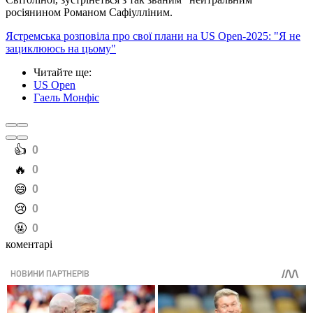
росіянином Романом Сафіулліним.
Ястремська розповіла про свої плани на US Open-2025: "Я не
зациклююсь на цьому"
Читайте ще
:
US Open
Гаель Монфіс
️👍
0
️🔥
0
️😄
0
️😢
0
️🤬
0
коментарі