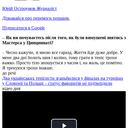
Юрій Остроумов
Журналіст
Дізнавайся про перемоги першим.
Підписатися в Google
–
Як ви почуваєтесь після того, як були вимушені знятись з
Мастерса у Цинциннаті?
–
Чесно кажучи, зі мною все гаразд. Життя йде дуже добре. У
мене два дні болить шия і коліно, тому грати в теніс трохи
важко. Просто тіло зношується з часом і, на жаль, це помітно.
Я тренуюся трохи інакше.
до речі
Два українських тенісисти зганьбилися у фіналах на турнірах
у Словенії та Польщі – статус фаворитів не підтвердили
відео дня