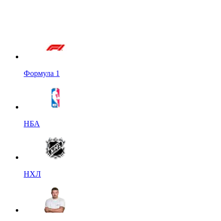
Формула 1
НБА
НХЛ