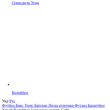
Олександр Усик
Волейбол
Укр
Рус
Футбол
Бокс
Теніс
Біатлон
Легка атлетика
Футзал
Баскетбол
Хокей
Волейбол
Інші види спорту
Сайт