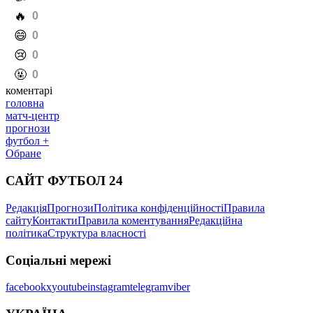
️🔥
0
️😄
0
️😢
0
️🤬
0
коментарі
головна
матч-центр
прогнози
футбол +
Обране
САЙТ ФУТБОЛ 24
Редакція
Прогнози
Політика конфіденційності
Правила
сайту
Контакти
Правила коментування
Редакційна
політика
Структура власності
Соціальні мережі
facebook
x
youtube
instagram
telegram
viber