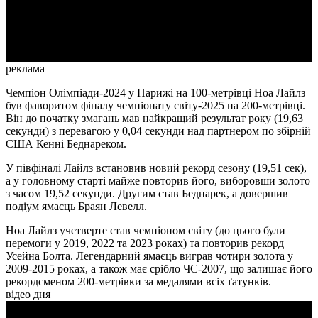
Video
реклама
Чемпіон Олімпіади-2024 у Парижі на 100-метрівці Ноа Лайлз
був фаворитом фіналу чемпіонату світу-2025 на 200-метрівці.
Він до початку змагань мав найкращий результат року (19,63
секунди) з перевагою у 0,04 секунди над партнером по збірній
США Кенні Беднареком.
У півфіналі Лайлз встановив новий рекорд сезону (19,51 сек),
а у головному старті майже повторив його, виборовши золото
з часом 19,52 секунди. Другим став Беднарек, а довершив
подіум ямаєць Браян Левелл.
Ноа Лайлз учетверте став чемпіоном світу (до цього були
перемоги у 2019, 2022 та 2023 роках) та повторив рекорд
Усейна Болта. Легендарний ямаєць виграв чотири золота у
2009-2015 роках, а також має срібло ЧС-2007, що залишає його
рекордсменом 200-метрівки за медалями всіх ґатунків.
відео дня