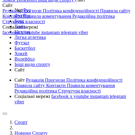
Сайт
Укр
Рус
Редакція
Прогнози
Політика конфіденційності
Правила сайту
Футбол
Контакти
Правила коментування
Редакційна політика
Бокс
Структура власності
Теніс
Соціальні мережі
Біатлон
facebook
x
youtube
instagram
telegram
viber
Легка атлетика
Футзал
Баскетбол
Хокей
Волейбол
Інші види спорту
Сайт
Сайт
Редакція
Прогнози
Політика конфіденційності
Правила сайту
Контакти
Правила коментування
Редакційна політика
Структура власності
Соціальні мережі
facebook
x
youtube
instagram
telegram
viber
Спорт
Новини Спорту