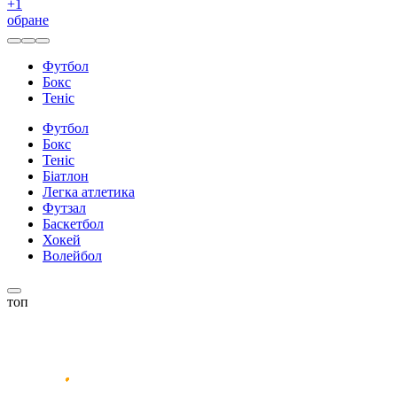
+
1
обране
Футбол
Бокс
Теніс
Футбол
Бокс
Теніс
Біатлон
Легка атлетика
Футзал
Баскетбол
Хокей
Волейбол
топ