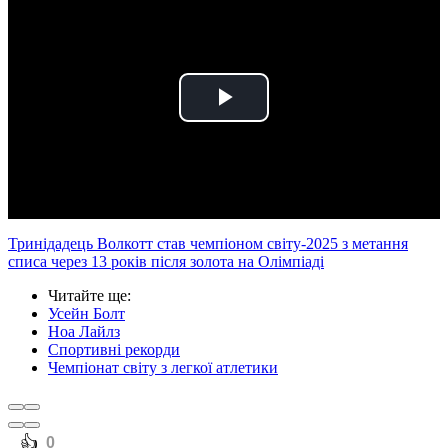
Play
Video
Тринідадець Волкотт став чемпіоном світу-2025 з метання
списа через 13 років після золота на Олімпіаді
Читайте ще
:
Усейн Болт
Ноа Лайлз
Спортивні рекорди
Чемпіонат світу з легкої атлетики
️👍
0