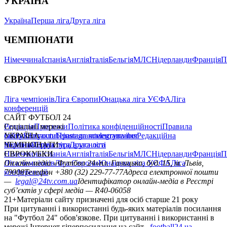
УКРАЇНА
Україна
Перша ліга
Друга ліга
ЧЕМПІОНАТИ
Німеччина
Іспанія
Англія
Італія
Бельгія
МЛС
Нідерланди
Франція
П
ЄВРОКУБКИ
Ліга чемпіонів
Ліга Європи
Юнацька ліга УЄФА
Ліга
конференцій
САЙТ ФУТБОЛ 24
Редакція
Соціальні мережі
Прогнози
Політика конфіденційності
Правила
сайту
facebook
УКРАЇНА
Контакти
x
youtube
Правила коментування
instagram
telegram
viber
Редакційна
політика
Україна
ЧЕМПІОНАТИ
Перша ліга
Структура власності
Друга ліга
Німеччина
ЄВРОКУБКИ
Іспанія
Англія
Італія
Бельгія
МЛС
Нідерланди
Франція
П
Ліга чемпіонів
Онлайн-медіа «Футбол 24»
Ліга Європи
Юнацька ліга УЄФА
пл. Галицька, буд. 15, м. Львів,
Ліга
конференцій
79008
Телефон +380 (32) 229-77-77
Адреса електронної пошти
—
legal@24tv.com.ua
Ідентифікатор онлайн-медіа в Реєстрі
суб’єктів у сфері медіа — R40-06058
21+
Матеріали сайту призначені для осіб старше 21 року
При цитуванні і використанні будь-яких матеріалів посилання
на "Футбол 24" обов'язкове. При цитуванні і використанні в
мережі Інтернет гіперпосилання на сайт
football24.ua