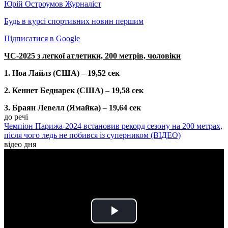
Юрій Остроумов
Журналіст
Будь в курсі спортивних новин першим
Підписатися в Google
ЧС-2025 з легкої атлетики, 200 метрів, чоловіки
1. Ноа Лайлз (США)
–
19,52 сек
2. Кеннет Беднарек (США)
–
19,58 сек
3. Браян Левелл (Ямайка)
–
19,64 сек
до речі
Чемпіон Парижа-2024 встановив рекорд сезону на 200 метрах,
після чого ледь не побився із суперником (ВІДЕО)
відео дня
Play