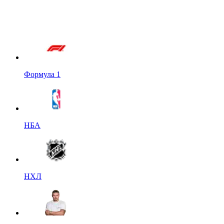
Формула 1
НБА
НХЛ