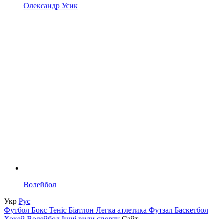
Олександр Усик
Волейбол
Укр
Рус
Футбол
Бокс
Теніс
Біатлон
Легка атлетика
Футзал
Баскетбол
Хокей
Волейбол
Інші види спорту
Сайт