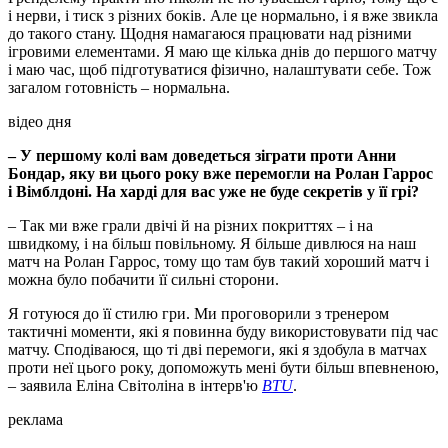
і нерви, і тиск з різних боків. Але це нормально, і я вже звикла
до такого стану. Щодня намагаюся працювати над різними
ігровими елементами. Я маю ще кілька днів до першого матчу
і маю час, щоб підготуватися фізично, налаштувати себе. Тож
загалом готовність – нормальна.
відео дня
– У першому колі вам доведеться зіграти проти Анни
Бондар, яку ви цього року вже перемогли на Ролан Гаррос
і Вімблдоні. На харді для вас уже не буде секретів у її грі?
– Так ми вже грали двічі й на різних покриттях – і на
швидкому, і на більш повільному. Я більше дивлюся на наш
матч на Ролан Гаррос, тому що там був такий хороший матч і
можна було побачити її сильні сторони.
Я готуюся до її стилю гри. Ми проговорили з тренером
тактичні моменти, які я повинна буду використовувати під час
матчу. Сподіваюся, що ті дві перемоги, які я здобула в матчах
проти неї цього року, допоможуть мені бути більш впевненою,
– заявила Еліна Світоліна в інтерв'ю
BTU
.
реклама