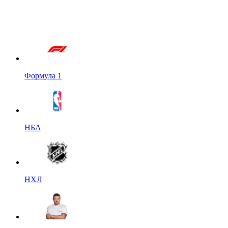
Формула 1
НБА
НХЛ