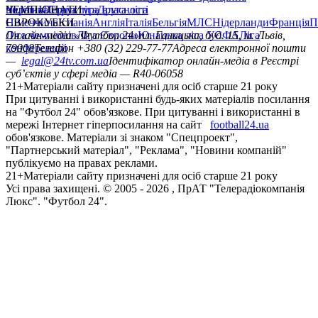
політика
Україна
ЧЕМПІОНАТИ
Перша ліга
Структура власності
Друга ліга
Німеччина
ЄВРОКУБКИ
Іспанія
Англія
Італія
Бельгія
МЛС
Нідерланди
Франція
П
Ліга чемпіонів
Онлайн-медіа «Футбол 24»
Ліга Європи
Юнацька ліга УЄФА
пл. Галицька, буд. 15, м. Львів,
Ліга
конференцій
79008
Телефон +380 (32) 229-77-77
Адреса електронної пошти
—
legal@24tv.com.ua
Ідентифікатор онлайн-медіа в Реєстрі
суб’єктів у сфері медіа — R40-06058
21+
Матеріали сайту призначені для осіб старше 21 року
При цитуванні і використанні будь-яких матеріалів посилання
на "Футбол 24" обов'язкове. При цитуванні і використанні в
мережі Інтернет гіперпосилання на сайт
football24.ua
обов'язкове. Матеріали зі знаком "Спецпроект",
"Партнерський матеріал", "Реклама", "Новини компаній"
публікуємо на правах реклами.
21+
Матеріали сайту призначені для осіб старше 21 року
Усi права захищенi. © 2005 -
2026
, ПрАТ "Телерадіокомпанія
Люкс". "Футбол 24".