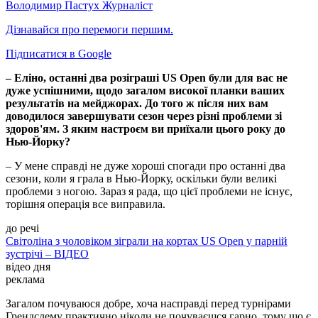
Володимир Пастух
Журналіст
Дізнавайся про перемоги першим.
Підписатися в Google
– Еліно, останні два розіграші US Open були для вас не
дуже успішними, щодо загалом високої планки ваших
результатів на мейджорах. До того ж після них вам
доводилося завершувати сезон через різні проблеми зі
здоров'ям. З яким настроєм ви приїхали цього року до
Нью-Йорку?
– У мене справді не дуже хороші спогади про останні два
сезони, коли я грала в Нью-Йорку, оскільки були великі
проблеми з ногою. Зараз я рада, що цієї проблеми не існує,
торішня операція все виправила.
до речі
Світоліна з чоловіком зіграли на кортах US Open у парній
зустрічі – ВІДЕО
відео дня
реклама
Загалом почуваюся добре, хоча насправді перед турнірами
Грендслему практично ніколи не почуваєшся гарно, тому що є