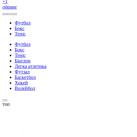
+
1
обране
Футбол
Бокс
Теніс
Футбол
Бокс
Теніс
Біатлон
Легка атлетика
Футзал
Баскетбол
Хокей
Волейбол
топ