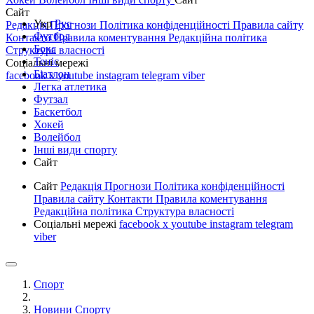
Сайт
Укр
Рус
Редакція
Прогнози
Політика конфіденційності
Правила сайту
Футбол
Контакти
Правила коментування
Редакційна політика
Бокс
Структура власності
Теніс
Соціальні мережі
Біатлон
facebook
x
youtube
instagram
telegram
viber
Легка атлетика
Футзал
Баскетбол
Хокей
Волейбол
Інші види спорту
Сайт
Сайт
Редакція
Прогнози
Політика конфіденційності
Правила сайту
Контакти
Правила коментування
Редакційна політика
Структура власності
Соціальні мережі
facebook
x
youtube
instagram
telegram
viber
Спорт
Новини Спорту