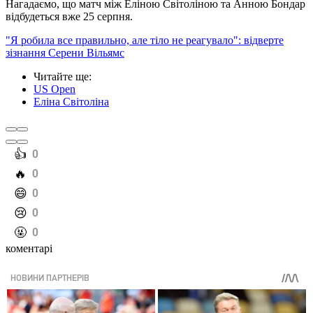
Нагадаємо, що матч між Еліною Світоліною та Анною Бондар
відбудеться вже 25 серпня.
"Я робила все правильно, але тіло не реагувало": відверте
зізнання Серени Вільямс
Читайте ще
:
US Open
Еліна Світоліна
️👍
0
️🔥
0
️😄
0
️😢
0
️🤬
0
коментарі