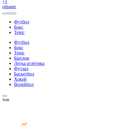
+
1
обране
Футбол
Бокс
Теніс
Футбол
Бокс
Теніс
Біатлон
Легка атлетика
Футзал
Баскетбол
Хокей
Волейбол
топ