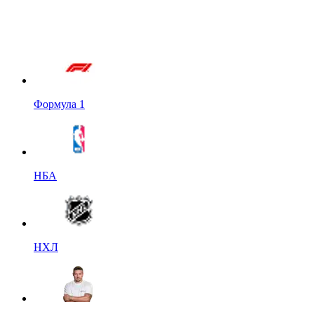
Формула 1
НБА
НХЛ