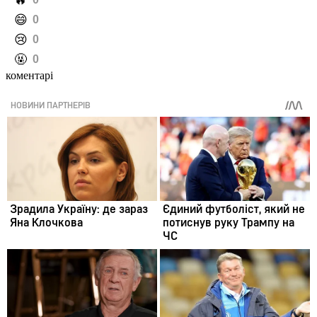
️🔥
️😄
0
️😢
0
️🤬
0
коментарі