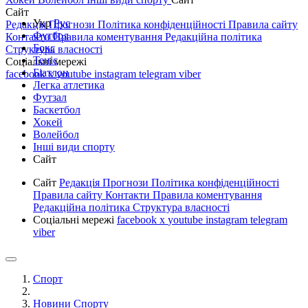
Сайт
Укр
Рус
Редакція
Прогнози
Політика конфіденційності
Правила сайту
Футбол
Контакти
Правила коментування
Редакційна політика
Бокс
Структура власності
Теніс
Соціальні мережі
Біатлон
facebook
x
youtube
instagram
telegram
viber
Легка атлетика
Футзал
Баскетбол
Хокей
Волейбол
Інші види спорту
Сайт
Сайт
Редакція
Прогнози
Політика конфіденційності
Правила сайту
Контакти
Правила коментування
Редакційна політика
Структура власності
Соціальні мережі
facebook
x
youtube
instagram
telegram
viber
Спорт
Новини Спорту