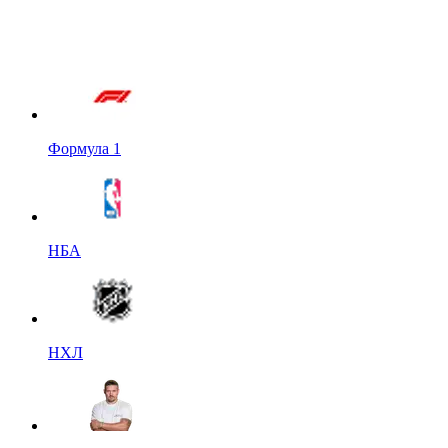
Формула 1
НБА
НХЛ