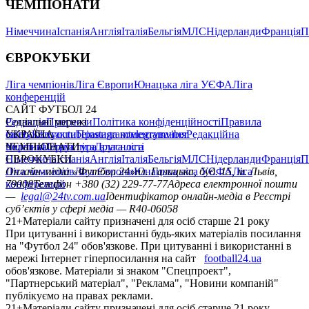
ЧЕМПІОНАТИ
Німеччина
Іспанія
Англія
Італія
Бельгія
МЛС
Нідерланди
Франція
П
ЄВРОКУБКИ
Ліга чемпіонів
Ліга Європи
Юнацька ліга УЄФА
Ліга
конференцій
САЙТ ФУТБОЛ 24
Редакція
Соціальні мережі
Прогнози
Політика конфіденційності
Правила
сайту
facebook
УКРАЇНА
Контакти
x
youtube
Правила коментування
instagram
telegram
viber
Редакційна
політика
Україна
ЧЕМПІОНАТИ
Перша ліга
Структура власності
Друга ліга
Німеччина
ЄВРОКУБКИ
Іспанія
Англія
Італія
Бельгія
МЛС
Нідерланди
Франція
П
Ліга чемпіонів
Онлайн-медіа «Футбол 24»
Ліга Європи
Юнацька ліга УЄФА
пл. Галицька, буд. 15, м. Львів,
Ліга
конференцій
79008
Телефон +380 (32) 229-77-77
Адреса електронної пошти
—
legal@24tv.com.ua
Ідентифікатор онлайн-медіа в Реєстрі
суб’єктів у сфері медіа — R40-06058
21+
Матеріали сайту призначені для осіб старше 21 року
При цитуванні і використанні будь-яких матеріалів посилання
на "Футбол 24" обов'язкове. При цитуванні і використанні в
мережі Інтернет гіперпосилання на сайт
football24.ua
обов'язкове. Матеріали зі знаком "Спецпроект",
"Партнерський матеріал", "Реклама", "Новини компаній"
публікуємо на правах реклами.
21+
Матеріали сайту призначені для осіб старше 21 року