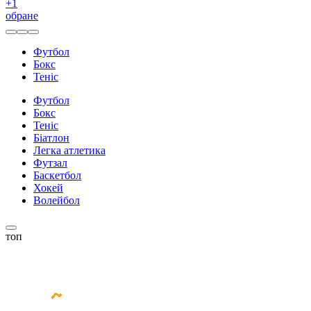
+
1
обране
Футбол
Бокс
Теніс
Футбол
Бокс
Теніс
Біатлон
Легка атлетика
Футзал
Баскетбол
Хокей
Волейбол
топ