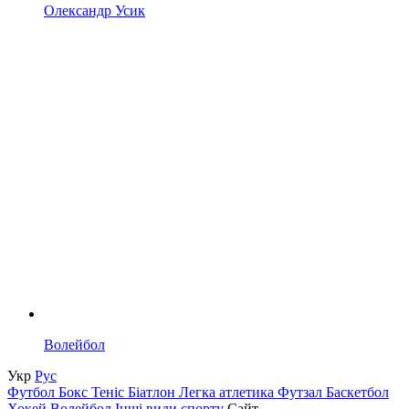
Олександр Усик
Волейбол
Укр
Рус
Футбол
Бокс
Теніс
Біатлон
Легка атлетика
Футзал
Баскетбол
Хокей
Волейбол
Інші види спорту
Сайт