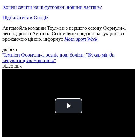
Хочеш бачити наші футбольні новини частіше?
Підписатися в Google
Автомобіль команди Тоулмен з першого сезону Формули-1
легендарного Айртона Сенни буде продано на аукціоні за
вражаючою ціною, інформує
Motorsport Week
.
до речі
Чемпіон Формули-1 розніс нові боліди: "Кухар міг би
керувати цією машиною"
відео дня
Play
Video