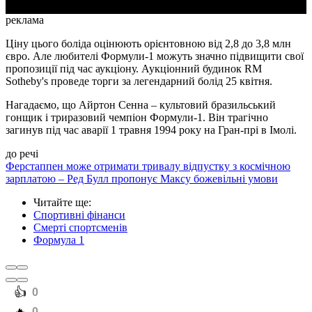
реклама
Ціну цього боліда оцінюють орієнтовною від 2,8 до 3,8 млн
євро. Але любителі Формули-1 можуть значно підвищити свої
пропозиції під час аукціону. Аукціонний будинок RM
Sotheby's проведе торги за легендарний болід 25 квітня.
Нагадаємо, що Айртон Сенна – культовий бразильський
гонщик і триразовий чемпіон Формули-1. Він трагічно
загинув під час аварії 1 травня 1994 року на Гран-прі в Імолі.
до речі
Ферстаппен може отримати тривалу відпустку з космічною
зарплатою – Ред Булл пропонує Максу божевільні умови
Читайте ще
:
Спортивні фінанси
Смерті спортсменів
Формула 1
️👍
0
0