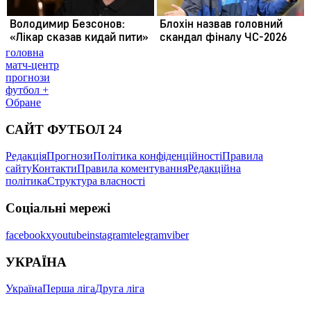
головна
матч-центр
прогнози
футбол +
Обране
САЙТ ФУТБОЛ 24
Редакція
Прогнози
Політика конфіденційності
Правила
сайту
Контакти
Правила коментування
Редакційна
політика
Структура власності
Соціальні мережі
facebook
x
youtube
instagram
telegram
viber
УКРАЇНА
Україна
Перша ліга
Друга ліга