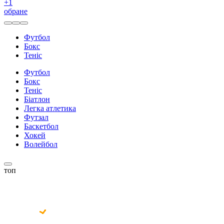
+
1
обране
Футбол
Бокс
Теніс
Футбол
Бокс
Теніс
Біатлон
Легка атлетика
Футзал
Баскетбол
Хокей
Волейбол
топ