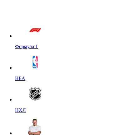
Формула 1
НБА
НХЛ