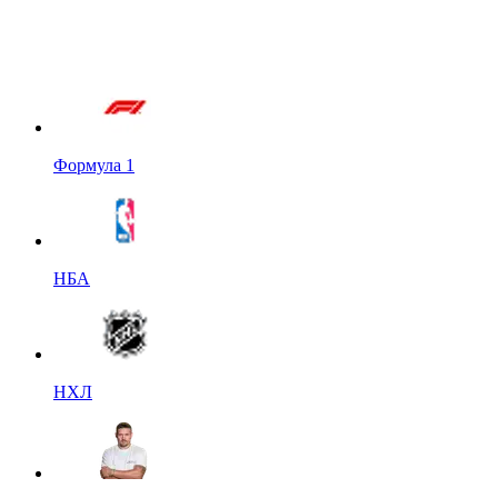
Формула 1
НБА
НХЛ