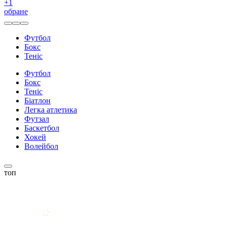
+
1
обране
Футбол
Бокс
Теніс
Футбол
Бокс
Теніс
Біатлон
Легка атлетика
Футзал
Баскетбол
Хокей
Волейбол
топ