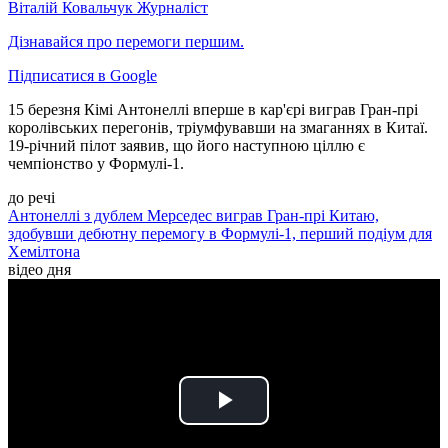
Віталій Ковальчук
Журналіст
Дізнавайся про перемоги першим.
Підписатися в Google
15 березня Кімі Антонеллі вперше в кар'єрі виграв Гран-прі
королівських перегонів, тріумфувавши на змаганнях в Китаї.
19-річний пілот заявив, що його наступною ціллю є
чемпіонство у Формулі-1.
до речі
Антонеллі з дублем Мерседес виграв Гран-прі Китаю,
здобувши дебютну перемогу в Формулі-1, перший подіум для
Хемілтона
відео дня
Play