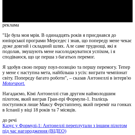
Video
реклама
"Це була моя мрія. В одинадцять років я приєднався до
юніорської програми Мерседес і знав, що попереду мене чекає
дуже довгий і складний шлях. Але саме труднощі, які я
подолав, змушують мене насолоджуватися успіхом, і я
сподіваюся, що це перша з багатьох перемог.
Я здобув свою першу поул-позицію та першу перемогу. Тепер
у мене є наступна мета, найбільша з усіх: виграти чемпіонат
світу. Попереду багато роботи", – сказав Антонеллі в інтерв'ю
Мotorsport.
Нагадаємо, Кімі Антонеллі став другим наймолодшим
пілотом, який виграв Гран-прі Формули-1. Італієць
поступився лише Максу Ферстаппену, який переміг на гонках
в Іспанії у віці 18 років та 7 місяців.
до речі
Казус у Формулі-1: Антонеллі переплутали з іншим пілотом
під час нагородження (ВІДЕО)