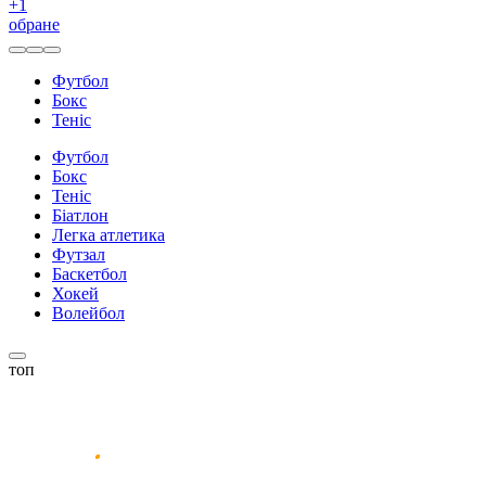
+
1
обране
Футбол
Бокс
Теніс
Футбол
Бокс
Теніс
Біатлон
Легка атлетика
Футзал
Баскетбол
Хокей
Волейбол
топ