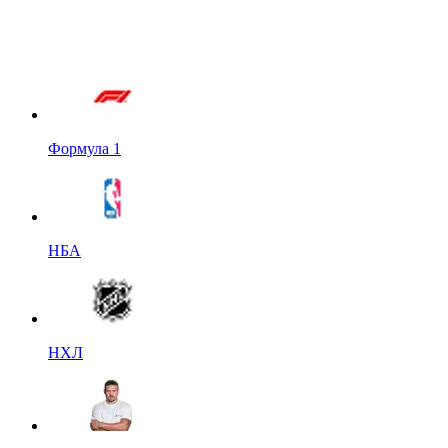
Формула 1
НБА
НХЛ