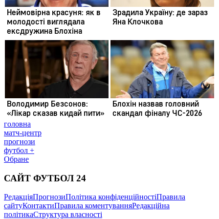
головна
матч-центр
прогнози
футбол +
Обране
САЙТ ФУТБОЛ 24
Редакція
Прогнози
Політика конфіденційності
Правила
сайту
Контакти
Правила коментування
Редакційна
політика
Структура власності