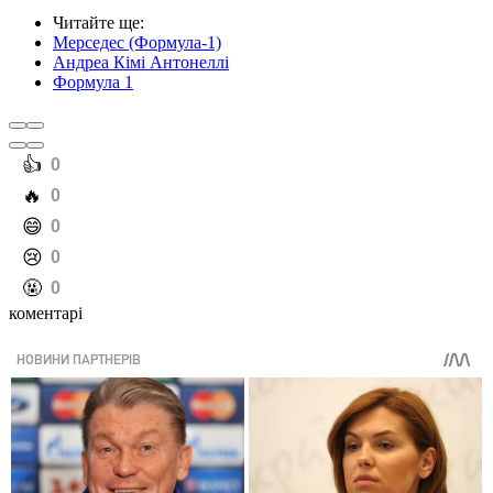
Читайте ще
:
Мерседес (Формула-1)
Андреа Кімі Антонеллі
Формула 1
️👍
0
️🔥
0
️😄
0
️😢
0
️🤬
0
коментарі