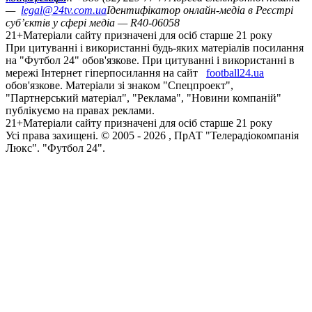
—
legal@24tv.com.ua
Ідентифікатор онлайн-медіа в Реєстрі
суб’єктів у сфері медіа — R40-06058
21+
Матеріали сайту призначені для осіб старше 21 року
При цитуванні і використанні будь-яких матеріалів посилання
на "Футбол 24" обов'язкове. При цитуванні і використанні в
мережі Інтернет гіперпосилання на сайт
football24.ua
обов'язкове. Матеріали зі знаком "Спецпроект",
"Партнерський матеріал", "Реклама", "Новини компаній"
публікуємо на правах реклами.
21+
Матеріали сайту призначені для осіб старше 21 року
Усi права захищенi. © 2005 -
2026
, ПрАТ "Телерадіокомпанія
Люкс". "Футбол 24".