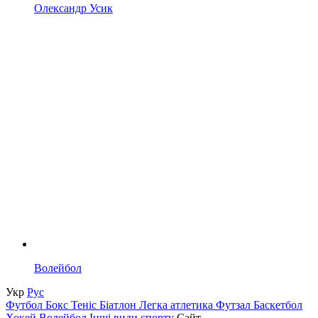
Олександр Усик
Волейбол
Укр
Рус
Футбол
Бокс
Теніс
Біатлон
Легка атлетика
Футзал
Баскетбол
Хокей
Волейбол
Інші види спорту
Сайт