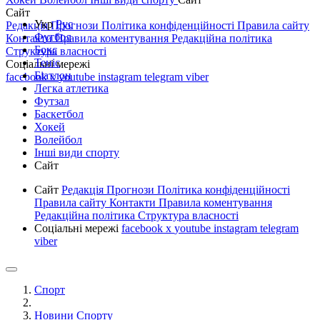
Сайт
Укр
Рус
Редакція
Прогнози
Політика конфіденційності
Правила сайту
Футбол
Контакти
Правила коментування
Редакційна політика
Бокс
Структура власності
Теніс
Соціальні мережі
Біатлон
facebook
x
youtube
instagram
telegram
viber
Легка атлетика
Футзал
Баскетбол
Хокей
Волейбол
Інші види спорту
Сайт
Сайт
Редакція
Прогнози
Політика конфіденційності
Правила сайту
Контакти
Правила коментування
Редакційна політика
Структура власності
Соціальні мережі
facebook
x
youtube
instagram
telegram
viber
Спорт
Новини Спорту