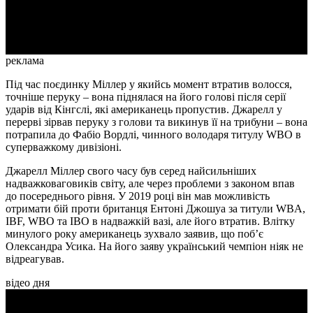
Video
реклама
Під час поєдинку Міллер у якийсь момент втратив волосся,
точніше перуку – вона піднялася на його голові після серії
ударів від Кінгслі, які американець пропустив. Джарелл у
перерві зірвав перуку з голови та викинув її на трибуни – вона
потрапила до Фабіо Вордлі, чинного володаря титулу WBO в
суперважкому дивізіоні.
Джарелл Міллер свого часу був серед найсильніших
надважковаговиків світу, але через проблеми з законом впав
до посереднього рівня. У 2019 році він мав можливість
отримати бій проти британця Ентоні Джошуа за титули WBA,
IBF, WBO та IBO в надважкій вазі, але його втратив. Влітку
минулого року американець зухвало заявив, що поб’є
Олександра Усика. На його заяву український чемпіон ніяк не
відреагував.
відео дня