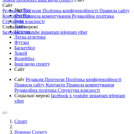
Сайт
Укр
Рус
Редакція
Прогнози
Політика конфіденційності
Правила сайту
Футбол
Контакти
Правила коментування
Редакційна політика
Бокс
Структура власності
Теніс
Соціальні мережі
Біатлон
facebook
x
youtube
instagram
telegram
viber
Легка атлетика
Футзал
Баскетбол
Хокей
Волейбол
Інші види спорту
Сайт
Сайт
Редакція
Прогнози
Політика конфіденційності
Правила сайту
Контакти
Правила коментування
Редакційна політика
Структура власності
Соціальні мережі
facebook
x
youtube
instagram
telegram
viber
Спорт
Новини Спорту