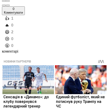
0
Коментувати
️👍
1
️🔥
0
️😄
2
️😢
0
️🤬
0
коментарі