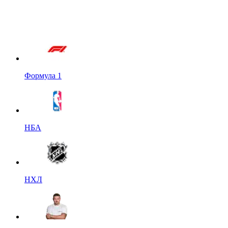
Формула 1
НБА
НХЛ