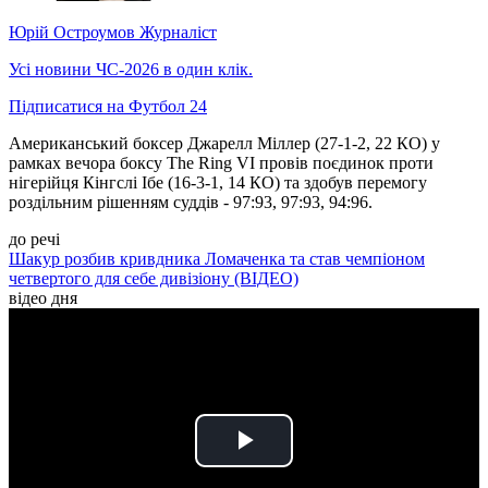
Юрій Остроумов
Журналіст
Усі новини ЧС-2026 в один клік.
Підписатися на Футбол 24
Американський боксер Джарелл Міллер (27-1-2, 22 КО) у
рамках вечора боксу The Ring VI провів поєдинок проти
нігерійця Кінгслі Ібе (16-3-1, 14 КО) та здобув перемогу
роздільним рішенням суддів - 97:93, 97:93, 94:96.
до речі
Шакур розбив кривдника Ломаченка та став чемпіоном
четвертого для себе дивізіону (ВІДЕО)
відео дня
Play