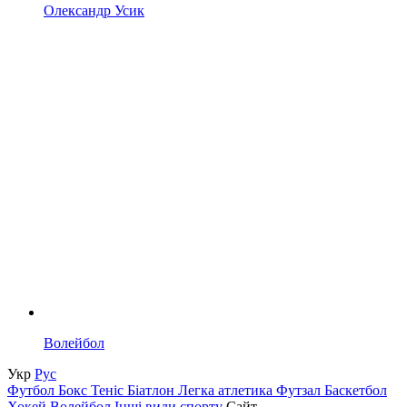
Олександр Усик
Волейбол
Укр
Рус
Футбол
Бокс
Теніс
Біатлон
Легка атлетика
Футзал
Баскетбол
Хокей
Волейбол
Інші види спорту
Сайт