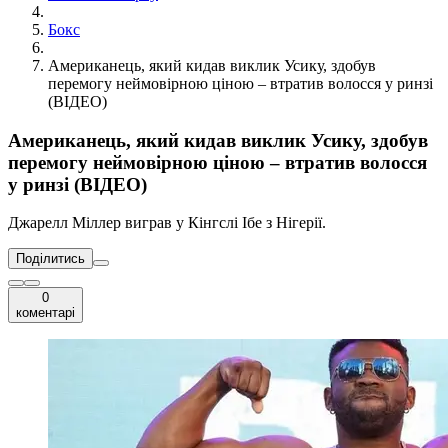
Бокс
Американець, який кидав виклик Усику, здобув
перемогу неймовірною ціною – втратив волосся у ринзі
(ВІДЕО)
Американець, який кидав виклик Усику, здобув
перемогу неймовірною ціною – втратив волосся
у ринзі (ВІДЕО)
Джарелл Міллер виграв у Кінгслі Ібе з Нігерії.
Поділитись
0
коментарі