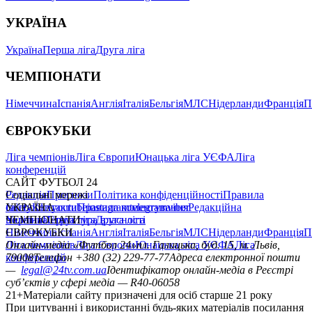
УКРАЇНА
Україна
Перша ліга
Друга ліга
ЧЕМПІОНАТИ
Німеччина
Іспанія
Англія
Італія
Бельгія
МЛС
Нідерланди
Франція
П
ЄВРОКУБКИ
Ліга чемпіонів
Ліга Європи
Юнацька ліга УЄФА
Ліга
конференцій
САЙТ ФУТБОЛ 24
Редакція
Соціальні мережі
Прогнози
Політика конфіденційності
Правила
сайту
facebook
УКРАЇНА
Контакти
x
youtube
Правила коментування
instagram
telegram
viber
Редакційна
політика
Україна
ЧЕМПІОНАТИ
Перша ліга
Структура власності
Друга ліга
Німеччина
ЄВРОКУБКИ
Іспанія
Англія
Італія
Бельгія
МЛС
Нідерланди
Франція
П
Ліга чемпіонів
Онлайн-медіа «Футбол 24»
Ліга Європи
Юнацька ліга УЄФА
пл. Галицька, буд. 15, м. Львів,
Ліга
конференцій
79008
Телефон +380 (32) 229-77-77
Адреса електронної пошти
—
legal@24tv.com.ua
Ідентифікатор онлайн-медіа в Реєстрі
суб’єктів у сфері медіа — R40-06058
21+
Матеріали сайту призначені для осіб старше 21 року
При цитуванні і використанні будь-яких матеріалів посилання