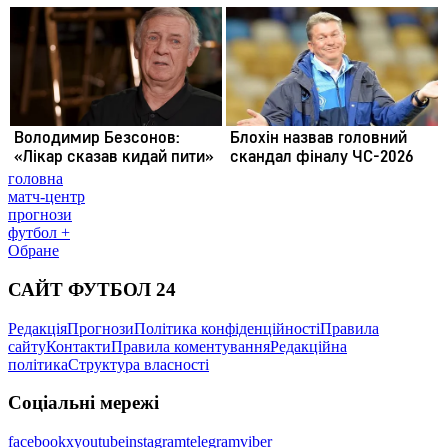
головна
матч-центр
прогнози
футбол +
Обране
САЙТ ФУТБОЛ 24
Редакція
Прогнози
Політика конфіденційності
Правила
сайту
Контакти
Правила коментування
Редакційна
політика
Структура власності
Соціальні мережі
facebook
x
youtube
instagram
telegram
viber