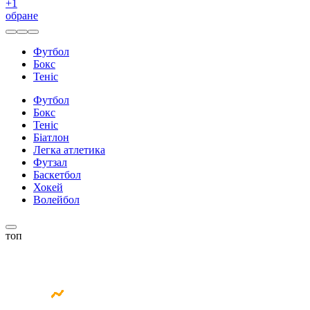
+
1
обране
Футбол
Бокс
Теніс
Футбол
Бокс
Теніс
Біатлон
Легка атлетика
Футзал
Баскетбол
Хокей
Волейбол
топ