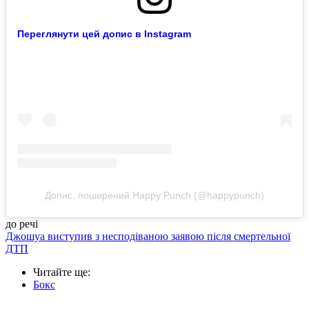
Переглянути цей допис в Instagram
Допис, поширений Happy Punch (@happypunch)
до речі
Джошуа виступив з несподіваною заявою після смертельної
ДТП
Читайте ще
:
Бокс