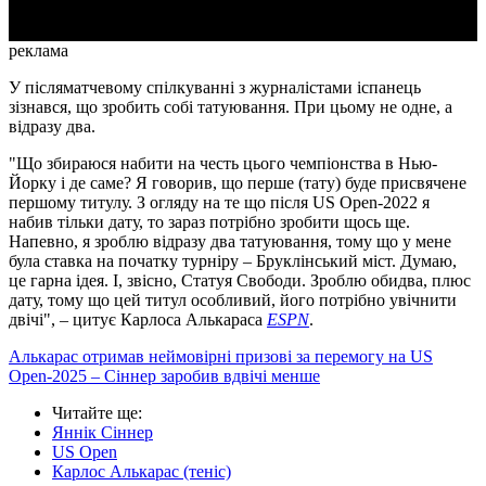
реклама
У післяматчевому спілкуванні з журналістами іспанець
зізнався, що зробить собі татуювання. При цьому не одне, а
відразу два.
"Що збираюся набити на честь цього чемпіонства в Нью-
Йорку і де саме? Я говорив, що перше (тату) буде присвячене
першому титулу. З огляду на те що після US Open-2022 я
набив тільки дату, то зараз потрібно зробити щось ще.
Напевно, я зроблю відразу два татуювання, тому що у мене
була ставка на початку турніру – Бруклінський міст. Думаю,
це гарна ідея. І, звісно, Статуя Свободи. Зроблю обидва, плюс
дату, тому що цей титул особливий, його потрібно увічнити
двічі", – цитує Карлоса Алькараса
ESPN
.
Алькарас отримав неймовірні призові за перемогу на US
Open-2025 – Сіннер заробив вдвічі менше
Читайте ще
:
Яннік Сіннер
US Open
Карлос Алькарас (теніс)