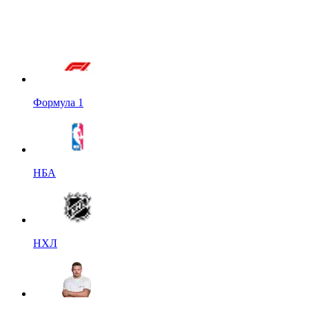
Формула 1
НБА
НХЛ