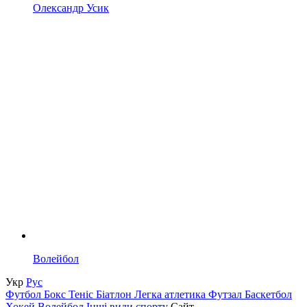
Олександр Усик
Волейбол
Укр
Рус
Футбол
Бокс
Теніс
Біатлон
Легка атлетика
Футзал
Баскетбол
Хокей
Волейбол
Інші види спорту
Сайт