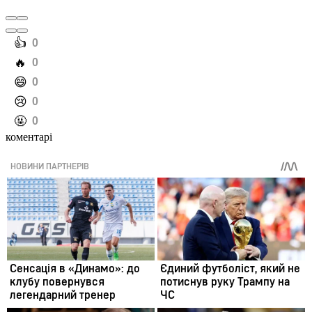
️👍
0
️🔥
0
️😄
0
️😢
0
️🤬
0
коментарі