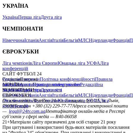
УКРАЇНА
Україна
Перша ліга
Друга ліга
ЧЕМПІОНАТИ
Німеччина
Іспанія
Англія
Італія
Бельгія
МЛС
Нідерланди
Франція
П
ЄВРОКУБКИ
Ліга чемпіонів
Ліга Європи
Юнацька ліга УЄФА
Ліга
конференцій
САЙТ ФУТБОЛ 24
Редакція
Соціальні мережі
Прогнози
Політика конфіденційності
Правила
сайту
facebook
УКРАЇНА
Контакти
x
youtube
Правила коментування
instagram
telegram
viber
Редакційна
політика
Україна
ЧЕМПІОНАТИ
Перша ліга
Структура власності
Друга ліга
Німеччина
ЄВРОКУБКИ
Іспанія
Англія
Італія
Бельгія
МЛС
Нідерланди
Франція
П
Ліга чемпіонів
Онлайн-медіа «Футбол 24»
Ліга Європи
Юнацька ліга УЄФА
пл. Галицька, буд. 15, м. Львів,
Ліга
конференцій
79008
Телефон +380 (32) 229-77-77
Адреса електронної пошти
—
legal@24tv.com.ua
Ідентифікатор онлайн-медіа в Реєстрі
суб’єктів у сфері медіа — R40-06058
21+
Матеріали сайту призначені для осіб старше 21 року
При цитуванні і використанні будь-яких матеріалів посилання
на "Футбол 24" обов'язкове. При цитуванні і використанні в