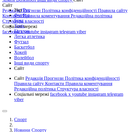
Сайт
Укр
Рус
Редакція
Прогнози
Політика конфіденційності
Правила сайту
Футбол
Контакти
Правила коментування
Редакційна політика
Бокс
Структура власності
Теніс
Соціальні мережі
Біатлон
facebook
x
youtube
instagram
telegram
viber
Легка атлетика
Футзал
Баскетбол
Хокей
Волейбол
Інші види спорту
Сайт
Сайт
Редакція
Прогнози
Політика конфіденційності
Правила сайту
Контакти
Правила коментування
Редакційна політика
Структура власності
Соціальні мережі
facebook
x
youtube
instagram
telegram
viber
Спорт
Новини Спорту