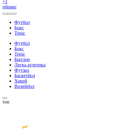
+
1
обране
Футбол
Бокс
Теніс
Футбол
Бокс
Теніс
Біатлон
Легка атлетика
Футзал
Баскетбол
Хокей
Волейбол
топ