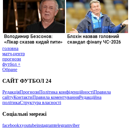
головна
матч-центр
прогнози
футбол +
Обране
САЙТ ФУТБОЛ 24
Редакція
Прогнози
Політика конфіденційності
Правила
сайту
Контакти
Правила коментування
Редакційна
політика
Структура власності
Соціальні мережі
facebook
x
youtube
instagram
telegram
viber