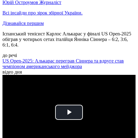
Юрій Остроумов
Журналіст
Всі інсайди про зірок збірної України.
Дізнавайся першим
Іспанський тенісист Карлос Алькарас у фіналі US Open-2025
обіграв у чотирьох сетах італійця Янніка Сіннера – 6:2, 3:6,
6:1, 6:4.
до речі
US Open-2025: Алькарас переграв Сіннера та вдруге став
чемпіоном американського мейджора
відео дня
Play
Video