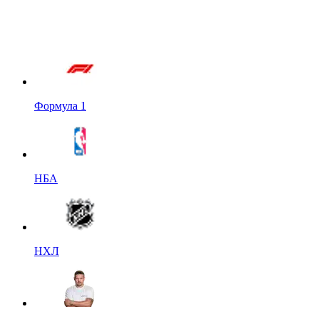
Формула 1
НБА
НХЛ