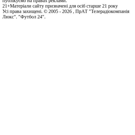
публікуємо на правах реклами.
21+
Матеріали сайту призначені для осіб старше 21 року
Усi права захищенi. © 2005 -
2026
, ПрАТ "Телерадіокомпанія
Люкс". "Футбол 24".