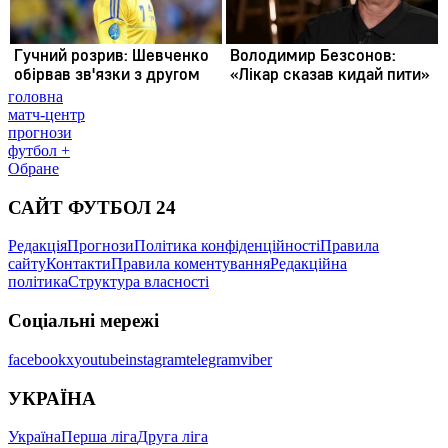
головна
матч-центр
прогнози
футбол +
Обране
САЙТ ФУТБОЛ 24
Редакція
Прогнози
Політика конфіденційності
Правила
сайту
Контакти
Правила коментування
Редакційна
політика
Структура власності
Соціальні мережі
facebook
x
youtube
instagram
telegram
viber
УКРАЇНА
Україна
Перша ліга
Друга ліга