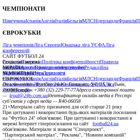
ЧЕМПІОНАТИ
Німеччина
Іспанія
Англія
Італія
Бельгія
МЛС
Нідерланди
Франція
П
ЄВРОКУБКИ
Ліга чемпіонів
Ліга Європи
Юнацька ліга УЄФА
Ліга
конференцій
САЙТ ФУТБОЛ 24
Редакція
Соціальні мережі
Прогнози
Політика конфіденційності
Правила
сайту
facebook
УКРАЇНА
Контакти
x
youtube
Правила коментування
instagram
telegram
viber
Редакційна
політика
Україна
ЧЕМПІОНАТИ
Перша ліга
Структура власності
Друга ліга
Німеччина
ЄВРОКУБКИ
Іспанія
Англія
Італія
Бельгія
МЛС
Нідерланди
Франція
П
Ліга чемпіонів
Онлайн-медіа «Футбол 24»
Ліга Європи
Юнацька ліга УЄФА
пл. Галицька, буд. 15, м. Львів,
Ліга
конференцій
79008
Телефон +380 (32) 229-77-77
Адреса електронної пошти
—
legal@24tv.com.ua
Ідентифікатор онлайн-медіа в Реєстрі
суб’єктів у сфері медіа — R40-06058
21+
Матеріали сайту призначені для осіб старше 21 року
При цитуванні і використанні будь-яких матеріалів посилання
на "Футбол 24" обов'язкове. При цитуванні і використанні в
мережі Інтернет гіперпосилання на сайт
football24.ua
обов'язкове. Матеріали зі знаком "Спецпроект",
"Партнерський матеріал", "Реклама", "Новини компаній"