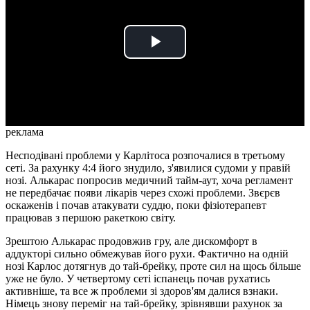
Play
Video
реклама
Несподівані проблеми у Карлітоса розпочалися в третьому
сеті. За рахунку 4:4 його знудило, з'явилися судоми у правій
нозі. Алькарас попросив медичний тайм-аут, хоча регламент
не передбачає появи лікарів через схожі проблеми. Звєрєв
оскаженів і почав атакувати суддю, поки фізіотерапевт
працював з першою ракеткою світу.
Зрештою Алькарас продовжив гру, але дискомфорт в
аддукторі сильно обмежував його рухи. Фактично на одній
нозі Карлос дотягнув до тай-брейку, проте сил на щось більше
уже не було. У четвертому сеті іспанець почав рухатись
активніше, та все ж проблеми зі здоров'ям далися взнаки.
Німець знову переміг на тай-брейку, зрівнявши рахунок за