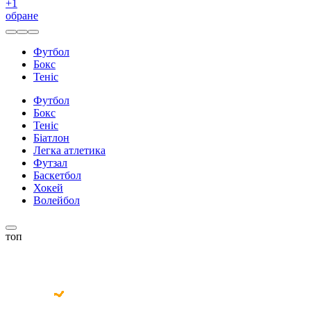
+
1
обране
Футбол
Бокс
Теніс
Футбол
Бокс
Теніс
Біатлон
Легка атлетика
Футзал
Баскетбол
Хокей
Волейбол
топ