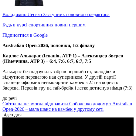
Володимир Лесько
Заступник головного редактора
Будь в курсі спортивних новин першим
Підписатися в Google
Australian Open-2026, чоловіки, 1/2 фіналу
Карлос Алькарас (Іспанія, ATP 1) – Александер Звєрєв
(Німеччина, ATP 3) – 6:4, 7:6, 6:7, 6:7, 7:5
Алькарас без надзусиль забрав перший сет, володіючи
відчутною перевагою над суперником. У другій партії
іспанець оформив неймовірний камбек з 2:5 на користь
Звєрєва. Перевів гру на тай-брейк і легко дотиснув німця (7:3).
до речі
Світоліна не змогла відправити Соболенко додому з Australian
Open-2026 – мала шанс на камбек у другому сеті
відео дня