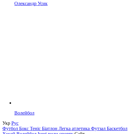
Олександр Усик
Волейбол
Укр
Рус
Футбол
Бокс
Теніс
Біатлон
Легка атлетика
Футзал
Баскетбол
Хокей
Волейбол
Інші види спорту
Сайт