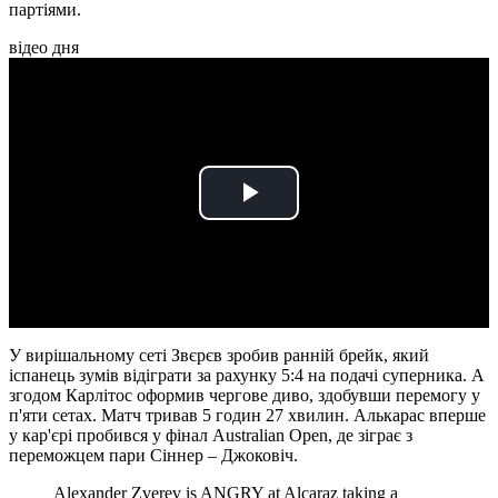
партіями.
відео дня
Play
Video
У вирішальному сеті Звєрєв зробив ранній брейк, який
іспанець зумів відіграти за рахунку 5:4 на подачі суперника. А
згодом Карлітос оформив чергове диво, здобувши перемогу у
п'яти сетах. Матч тривав 5 годин 27 хвилин. Алькарас вперше
у кар'єрі пробився у фінал Australian Open, де зіграє з
переможцем пари Сіннер – Джоковіч.
Alexander Zverev is ANGRY at Alcaraz taking a