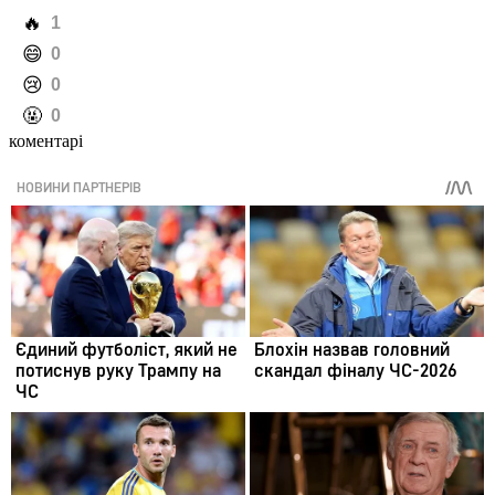
️🔥
1
️😄
0
️😢
0
️🤬
0
коментарі