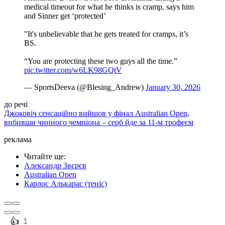
medical timeout for what he thinks is cramp, says him
and Sinner get ‘protected’
"It's unbelievable that he gets treated for cramps, it’s
BS.
“You are protecting these two guys all the time.”
pic.twitter.com/w6LK98GQtV
— SportsDeeva (@Blesing_Andrew)
January 30, 2026
до речі
Джоковіч сенсаційно вийшов у фінал Australian Open,
вибивши чинного чемпіона – серб йде за 11-м трофеєм
реклама
Читайте ще
:
Александр Звєрєв
Australian Open
Карлос Алькарас (теніс)
️👍
1