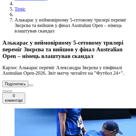
Теніс
Алькарас у неймовірному 5-сетовому трилері переміг
Звєрєва та вийшов у фінал Australian Open – німець
влаштував скандал
Алькарас у неймовірному 5-сетовому трилері
переміг Звєрєва та вийшов у фінал Australian
Open – німець влаштував скандал
Карлос Алькарас переміг Александра Звєрєва у півфіналі
Australian Open-2026. Звіт матчу читайте на "Футбол 24+".
Поділитись
0
коментарі