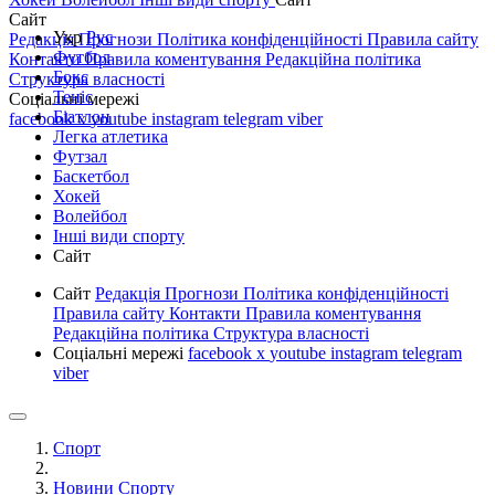
Сайт
Укр
Рус
Редакція
Прогнози
Політика конфіденційності
Правила сайту
Футбол
Контакти
Правила коментування
Редакційна політика
Бокс
Структура власності
Теніс
Соціальні мережі
Біатлон
facebook
x
youtube
instagram
telegram
viber
Легка атлетика
Футзал
Баскетбол
Хокей
Волейбол
Інші види спорту
Сайт
Сайт
Редакція
Прогнози
Політика конфіденційності
Правила сайту
Контакти
Правила коментування
Редакційна політика
Структура власності
Соціальні мережі
facebook
x
youtube
instagram
telegram
viber
Спорт
Новини Спорту