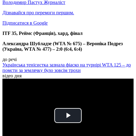
Володимир Пастух
Журналіст
Дізнавайся про перемоги першим.
Підписатися в Google
ITF 35, Реймс (Франція), хард, фінал
Александра Шубладзе (WTA № 675) – Вероніка Подрез
(Україна, WTA № 477) – 2:0 (6:4, 6:4)
до речі
Українська тенісистка зазнала фіаско на турнірі WTA 125 – до
помсти за землячку було зовсім трохи
відео дня
Play