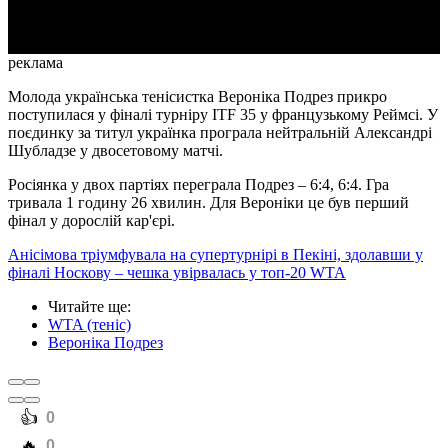
Video
реклама
Молода українська тенісистка Вероніка Подрез прикро
поступилася у фіналі турніру ITF 35 у французькому Реймсі. У
поєдинку за титул українка програла нейтральній Александрі
Шубладзе у двосетовому матчі.
Росіянка у двох партіях переграла Подрез – 6:4, 6:4. Гра
тривала 1 годину 26 хвилин. Для Вероніки це був перший
фінал у дорослій кар'єрі.
Анісімова тріумфувала на супертурнірі в Пекіні, здолавши у
фіналі Носкову – чешка увірвалась у топ-20 WTA
Читайте ще
:
WTA (теніс)
Вероніка Подрез
️👍
0
️🔥
0