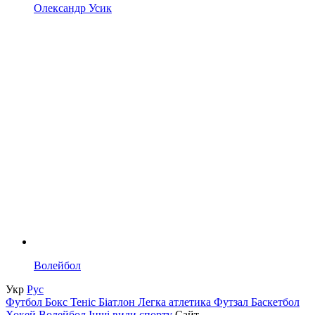
Олександр Усик
Волейбол
Укр
Рус
Футбол
Бокс
Теніс
Біатлон
Легка атлетика
Футзал
Баскетбол
Хокей
Волейбол
Інші види спорту
Сайт