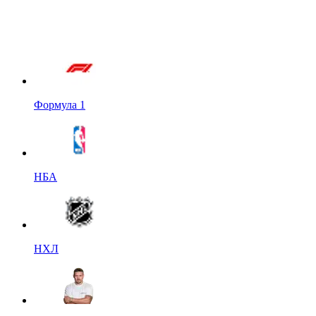
Формула 1
НБА
НХЛ