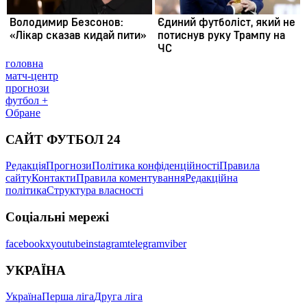
головна
матч-центр
прогнози
футбол +
Обране
САЙТ ФУТБОЛ 24
Редакція
Прогнози
Політика конфіденційності
Правила
сайту
Контакти
Правила коментування
Редакційна
політика
Структура власності
Соціальні мережі
facebook
x
youtube
instagram
telegram
viber
УКРАЇНА
Україна
Перша ліга
Друга ліга