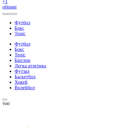
+
1
обране
Футбол
Бокс
Теніс
Футбол
Бокс
Теніс
Біатлон
Легка атлетика
Футзал
Баскетбол
Хокей
Волейбол
топ