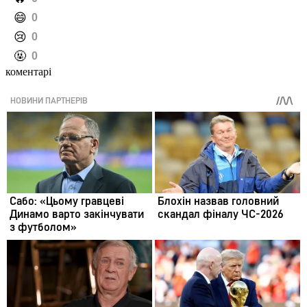
️😄
0
️😢
0
️🤬
0
коментарі