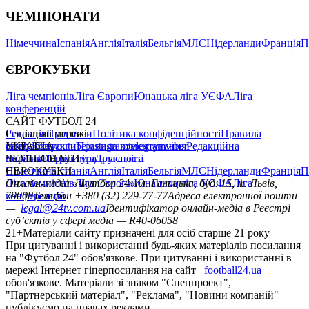
ЧЕМПІОНАТИ
Німеччина
Іспанія
Англія
Італія
Бельгія
МЛС
Нідерланди
Франція
П
ЄВРОКУБКИ
Ліга чемпіонів
Ліга Європи
Юнацька ліга УЄФА
Ліга
конференцій
САЙТ ФУТБОЛ 24
Редакція
Соціальні мережі
Прогнози
Політика конфіденційності
Правила
сайту
facebook
УКРАЇНА
Контакти
x
youtube
Правила коментування
instagram
telegram
viber
Редакційна
політика
Україна
ЧЕМПІОНАТИ
Перша ліга
Структура власності
Друга ліга
Німеччина
ЄВРОКУБКИ
Іспанія
Англія
Італія
Бельгія
МЛС
Нідерланди
Франція
П
Ліга чемпіонів
Онлайн-медіа «Футбол 24»
Ліга Європи
Юнацька ліга УЄФА
пл. Галицька, буд. 15, м. Львів,
Ліга
конференцій
79008
Телефон +380 (32) 229-77-77
Адреса електронної пошти
—
legal@24tv.com.ua
Ідентифікатор онлайн-медіа в Реєстрі
суб’єктів у сфері медіа — R40-06058
21+
Матеріали сайту призначені для осіб старше 21 року
При цитуванні і використанні будь-яких матеріалів посилання
на "Футбол 24" обов'язкове. При цитуванні і використанні в
мережі Інтернет гіперпосилання на сайт
football24.ua
обов'язкове. Матеріали зі знаком "Спецпроект",
"Партнерський матеріал", "Реклама", "Новини компаній"
публікуємо на правах реклами.