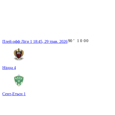
90
ʼ
1
0
0
0
Плей-офф Ліги 1
18:45,
29 трав. 2026
Ніцца
4
Сент-Етьєн
1