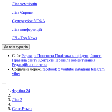
Ліга чемпіонів
Ліга Європи
Суперкубок УЄФА
Ліга конференцій
ЛЧ - Top News
До всіх турнірів
Сайт
Редакція
Прогнози
Політика конфіденційності
Правила сайту
Контакти
Правила коментування
Редакційна політика
Соціальні мережі
facebook
x
youtube
instagram
telegram
viber
Футбол 24
Ліга 2
Сент-Етьєн