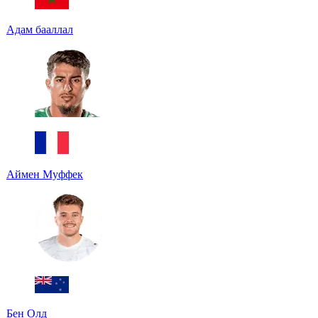
Адам бааллал
Аймен Муффек
Бен Олд