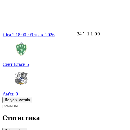
34
ʼ
1
1
0
0
Ліга 2
18:00,
09 трав. 2026
Сент-Етьєн
5
Ам'єн
0
До усіх матчів
реклама
Статистика