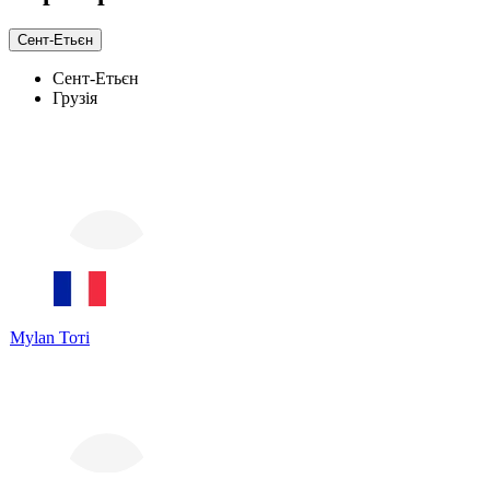
Сент-Етьєн
Сент-Етьєн
Грузія
Mylan Тоті