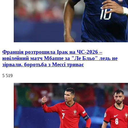
Франція розтрощила Ірак на ЧС-2026 –
ювілейний матч Мбаппе за "Ле Бльо" ледь не
зірвали, боротьба з Мессі триває
5 519