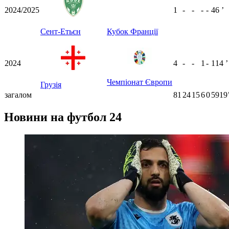
2024/2025
1
-
-
-
-
46
ʼ
Сент-Етьєн
Кубок Франції
2024
4
-
-
1
-
114
ʼ
Чемпіонат Європи
Грузія
загалом
81
24
15
6
0
5919
Новини на футбол 24