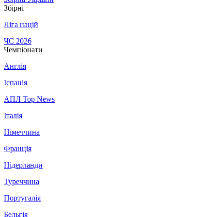
Збірні
Ліга націй
ЧС 2026
Чемпіонати
Англія
Іспанія
АПЛ Top News
Італія
Німеччина
Франція
Нідерланди
Туреччина
Португалія
Бельгія