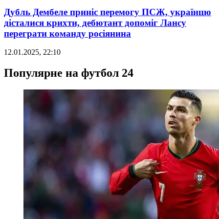
Дубль Дембеле приніс перемогу ПСЖ, українцю
дісталися крихти, дебютант допоміг Лансу
переграти команду росіянина
12.01.2025, 22:10
Популярне на футбол 24