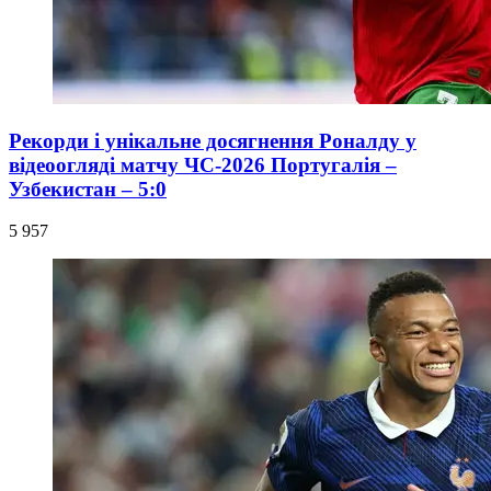
Рекорди і унікальне досягнення Роналду у
відеоогляді матчу ЧС-2026 Португалія –
Узбекистан – 5:0
5 957