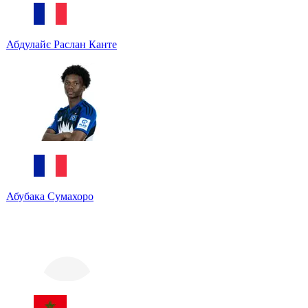
Абдулайє Раслан Канте
Абубака Сумахоро