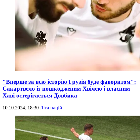
"Вперше за всю історію Грузія буде фаворитом":
Сакартвело із пошкодженим Хвічею і власним
Хаві остерігається Довбика
10.10.2024, 18:30
Ліга націй