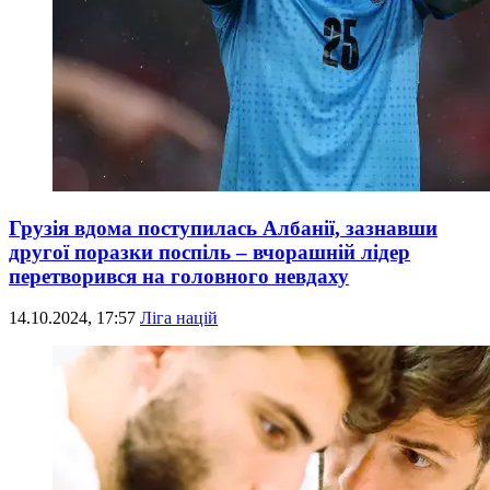
Грузія вдома поступилась Албанії, зазнавши
другої поразки поспіль – вчорашній лідер
перетворився на головного невдаху
14.10.2024, 17:57
Ліга націй