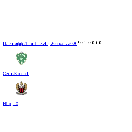
90
ʼ
0
0
0
0
Плей-офф Ліги 1
18:45,
26 трав. 2026
Сент-Етьєн
0
Ніцца
0