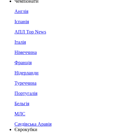
Чемпіонати
Англія
Іспанія
АПЛ Top News
Італія
Німеччина
Франція
Нідерланди
Туреччина
Португалія
Бельгія
МЛС
Саудівська Аравія
Єврокубки