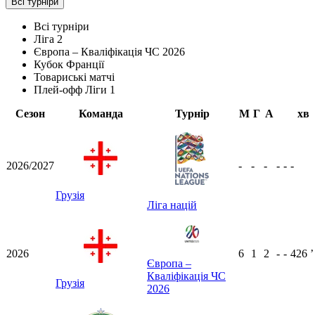
Всі турніри
Всі турніри
Ліга 2
Європа – Кваліфікація ЧС 2026
Кубок Франції
Товариські матчі
Плей-офф Ліги 1
Сезон
Команда
Турнір
М
Г
А
хв
2026/2027
-
-
-
-
-
-
Грузія
Ліга націй
2026
6
1
2
-
-
426
ʼ
Європа –
Кваліфікація ЧС
Грузія
2026