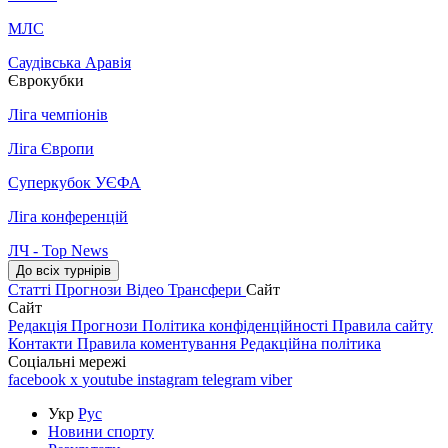
МЛС
Саудівська Аравія
Єврокубки
Ліга чемпіонів
Ліга Європи
Суперкубок УЄФА
Ліга конференцій
ЛЧ - Top News
До всіх турнірів
Статті
Прогнози
Відео
Трансфери
Сайт
Сайт
Редакція
Прогнози
Політика конфіденційності
Правила сайту
Контакти
Правила коментування
Редакційна політика
Соціальні мережі
facebook
x
youtube
instagram
telegram
viber
Укр
Рус
Новини спорту