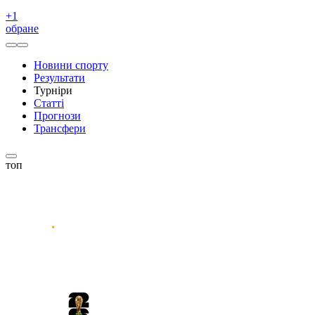
+
1
обране
Новини спорту
Результати
Турніри
Статті
Прогнози
Трансфери
топ