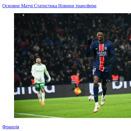
Основне
Матчі
Статистика
Новини
трансфери
Франція