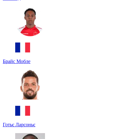
Брайс Мобле
Готьє Ларсоньє