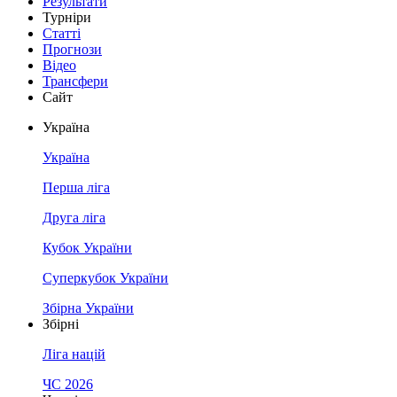
Результати
Турніри
Статті
Прогнози
Відео
Трансфери
Сайт
Україна
Україна
Перша ліга
Друга ліга
Кубок України
Суперкубок України
Збірна України
Збірні
Ліга націй
ЧС 2026