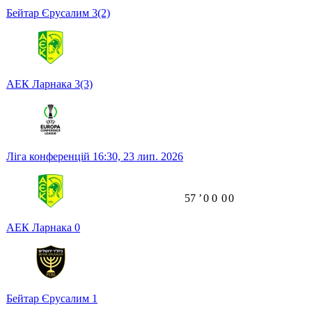
Бейтар Єрусалим
3
(2)
АЕК Ларнака
3
(3)
Ліга конференцій
16:30,
23 лип. 2026
57
ʼ
0
0
0
0
АЕК Ларнака
0
Бейтар Єрусалим
1