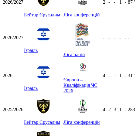
2026/2027
2
-
-
1
-
87
ʼ
Бейтар Єрусалим
Ліга конференцій
2026/2027
-
-
-
-
-
-
Ізраїль
Ліга націй
2026
4
-
1
1
-
31
ʼ
Європа –
Кваліфікація ЧС
Ізраїль
2026
2025/2026
4
2
3
1
-
28
Бейтар Єрусалим
Ліга конференцій