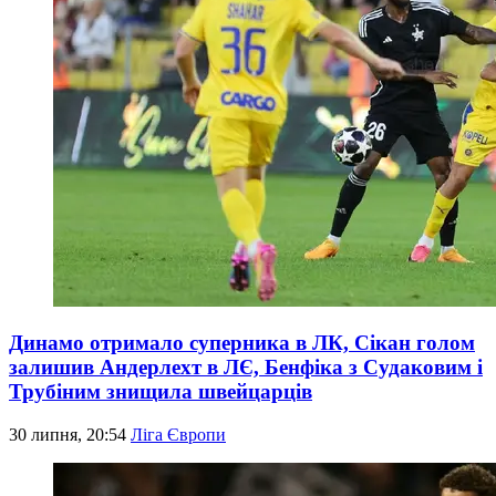
Динамо отримало суперника в ЛК, Сікан голом
залишив Андерлехт в ЛЄ, Бенфіка з Судаковим і
Трубіним знищила швейцарців
30 липня, 20:54
Ліга Європи