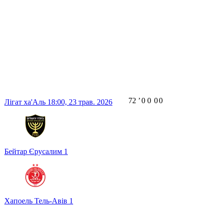
72
ʼ
0
0
0
0
Лігат ха'Аль
18:00,
23 трав. 2026
Бейтар Єрусалим
1
Хапоель Тель-Авів
1