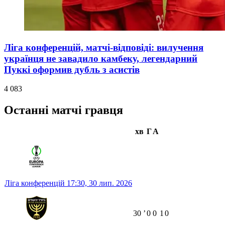
Ліга конференцій, матчі-відповіді: вилучення
українця не завадило камбеку, легендарний
Пуккі оформив дубль з асистів
4 083
Останні матчі гравця
хв
Г
А
Ліга конференцій
17:30,
30 лип. 2026
30
ʼ
0
0
1
0