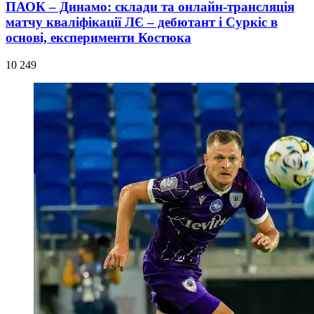
ПАОК – Динамо: склади та онлайн-трансляція
матчу кваліфікації ЛЄ – дебютант і Суркіс в
основі, експерименти Костюка
10 249