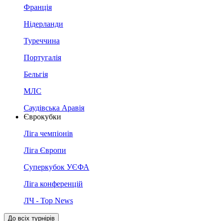
Франція
Нідерланди
Туреччина
Португалія
Бельгія
МЛС
Саудівська Аравія
Єврокубки
Ліга чемпіонів
Ліга Європи
Суперкубок УЄФА
Ліга конференцій
ЛЧ - Top News
До всіх турнірів