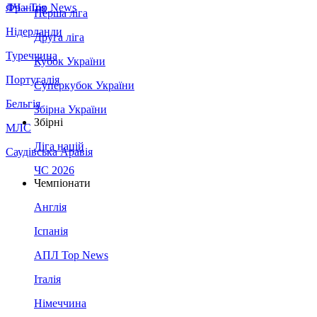
Франція
ЛЧ - Top News
Перша ліга
Нідерланди
Друга ліга
Туреччина
Кубок України
Португалія
Суперкубок України
Бельгія
Збірна України
Збірні
МЛС
Ліга націй
Саудівська Аравія
ЧС 2026
Чемпіонати
Англія
Іспанія
АПЛ Top News
Італія
Німеччина