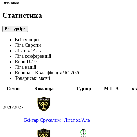
реклама
Статистика
Всі турніри
Всі турніри
Ліга Європи
Лігат ха'Аль
Ліга конференцій
Євро U-19
Ліга націй
Європа – Кваліфікація ЧС 2026
Товариські матчі
Сезон
Команда
Турнір
М
Г
А
хв
2026/2027
-
-
-
-
-
-
Бейтар Єрусалим
Лігат ха'Аль