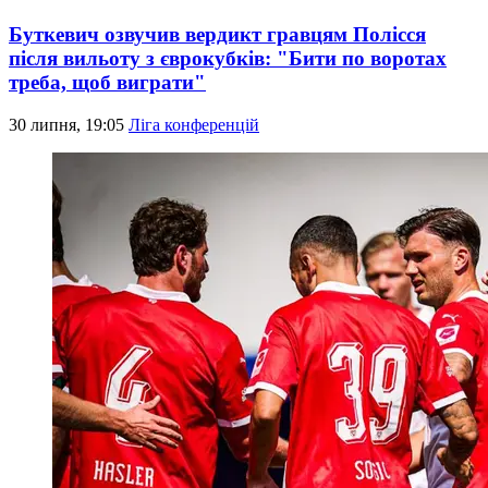
Буткевич озвучив вердикт гравцям Полісся
після вильоту з єврокубків: "Бити по воротах
треба, щоб виграти"
30 липня, 19:05
Ліга конференцій