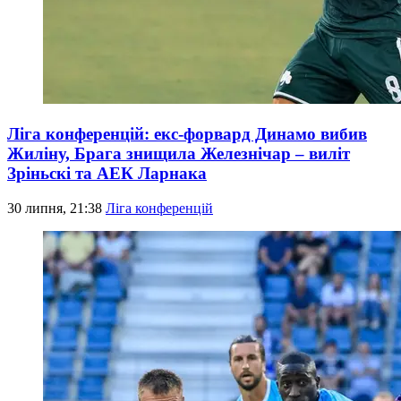
Ліга конференцій: екс-форвард Динамо вибив
Жиліну, Брага знищила Железнічар – виліт
Зріньскі та АЕК Ларнака
30 липня, 21:38
Ліга конференцій