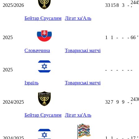
244
2025/2026
33
15
8
3
-
ʼ
Бейтар Єрусалим
Лігат ха'Аль
2025
1
1
-
-
-
66
ʼ
Словаччина
Товариські матчі
2025
-
-
-
-
-
-
Ізраїль
Товариські матчі
243
2024/2025
32
7
9
9
-
ʼ
Бейтар Єрусалим
Лігат ха'Аль
2024/2025
1
1
-
-
-
17
ʼ