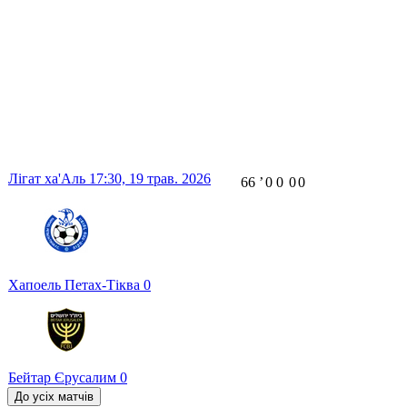
Лігат ха'Аль
17:30,
19 трав. 2026
66
ʼ
0
0
0
0
Хапоель Петах-Тіква
0
Бейтар Єрусалим
0
До усіх матчів