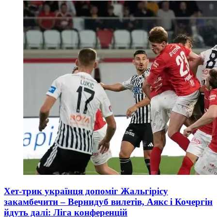
Хет-трик українця допоміг Жальгірісу
закамбечити – Вернидуб вилетів, Аякс і Кочергін
йдуть далі: Ліга конференцій