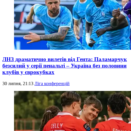
ЛНЗ драматично вилетів від Гента: Паламарчук
безсилий у серії пенальті – Україна без половини
клубів у єврокубках
30 липня, 21:13
Ліга конференцій