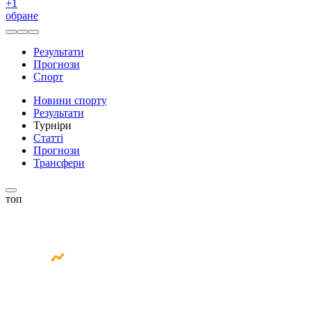
+
1
обране
Результати
Прогнози
Спорт
Новини спорту
Результати
Турніри
Статті
Прогнози
Трансфери
топ