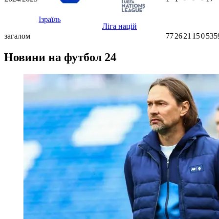
Ізраїль
Ліга націй
загалом
77
26
21
15
0
535
Новини на футбол 24