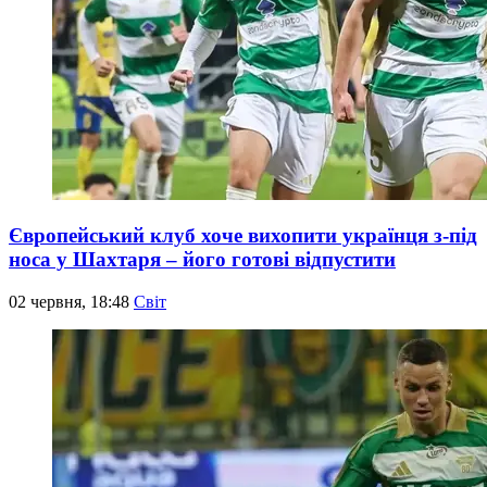
Європейський клуб хоче вихопити українця з-під
носа у Шахтаря – його готові відпустити
02 червня, 18:48
Світ