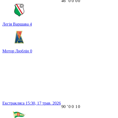
46
ʼ
0
0
0
0
Легія Варшава
4
Мотор Люблін
0
Екстракляса
15:30,
17 трав. 2026
90
ʼ
0
0
1
0