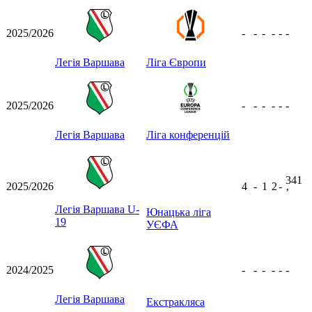
2025/2026
-
-
-
-
-
-
Легія Варшава
Ліга Європи
2025/2026
-
-
-
-
-
-
Легія Варшава
Ліга конференцій
341
2025/2026
4
-
1
2
-
ʼ
Легія Варшава U-
Юнацька ліга
19
УЄФА
2024/2025
-
-
-
-
-
-
Легія Варшава
Екстракляса