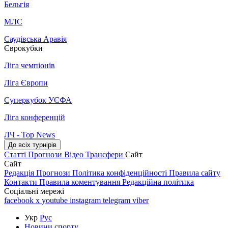
Бельгія
МЛС
Саудівська Аравія
Єврокубки
Ліга чемпіонів
Ліга Європи
Суперкубок УЄФА
Ліга конференцій
ЛЧ - Top News
До всіх турнірів
Статті
Прогнози
Відео
Трансфери
Сайт
Сайт
Редакція
Прогнози
Політика конфіденційності
Правила сайту
Контакти
Правила коментування
Редакційна політика
Соціальні мережі
facebook
x
youtube
instagram
telegram
viber
Укр
Рус
Новини спорту