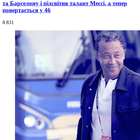
та Барселону і підсвітив талант Мессі, а тепер
повертається у 46
8 831