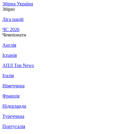
Збірна України
Збірні
Ліга націй
ЧС 2026
Чемпіонати
Англія
Іспанія
АПЛ Top News
Італія
Німеччина
Франція
Нідерланди
Туреччина
Португалія