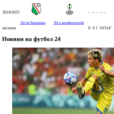
2024/2025
-
-
-
-
-
-
Легія Варшава
Ліга конференцій
загалом
8
0
1
3
0
524ʼ
Новини на футбол 24