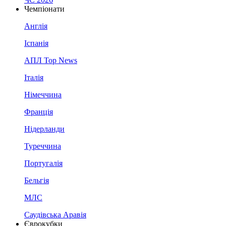
Чемпіонати
Англія
Іспанія
АПЛ Top News
Італія
Німеччина
Франція
Нідерланди
Туреччина
Португалія
Бельгія
МЛС
Саудівська Аравія
Єврокубки