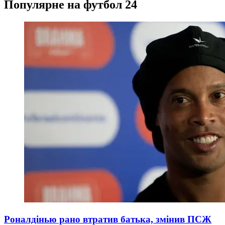
Популярне на футбол 24
Роналдінью рано втратив батька, змінив ПСЖ