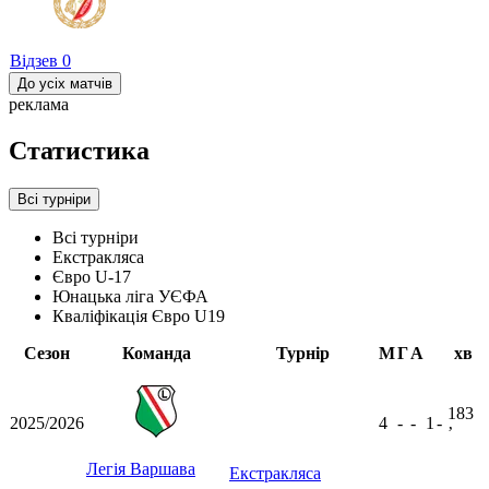
Відзев
0
До усіх матчів
реклама
Статистика
Всі турніри
Всі турніри
Екстракляса
Євро U-17
Юнацька ліга УЄФА
Кваліфікація Євро U19
Сезон
Команда
Турнір
М
Г
А
хв
183
2025/2026
4
-
-
1
-
ʼ
Легія Варшава
Екстракляса