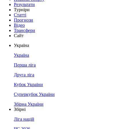
Результати
Турніри
Статті
Прогнози
Відео
Трансфери
Сайт
Україна
Україна
Перша ліга
Друга ліга
Кубок України
Суперкубок України
Збірна України
Збірні
Ліга націй
ЧС 2026