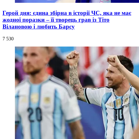
Герой дня: єдина збірна в історії ЧС, яка не має
жодної поразки – її творець грав із Тіто
Вілановою і любить Барсу
7 530