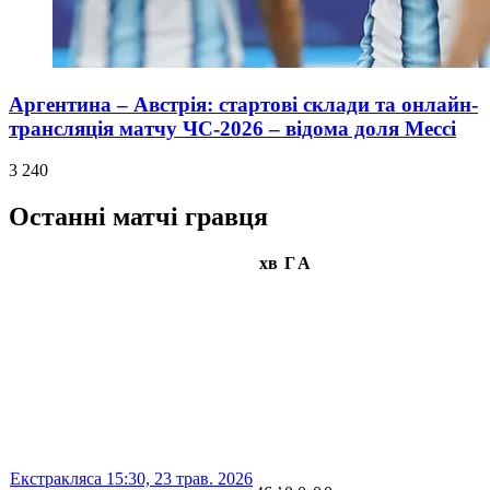
Аргентина – Австрія: стартові склади та онлайн-
трансляція матчу ЧС-2026 – відома доля Мессі
3 240
Останні матчі гравця
хв
Г
А
Екстракляса
15:30,
23 трав. 2026