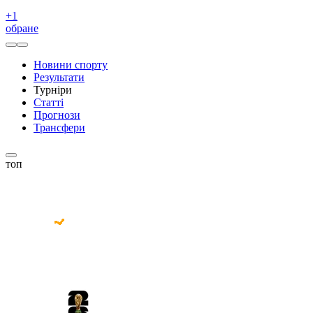
+
1
обране
Новини спорту
Результати
Турніри
Статті
Прогнози
Трансфери
топ