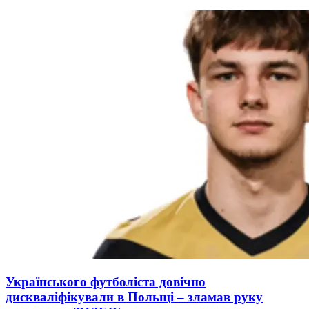
Українського футболіста довічно
дискваліфікували в Польщі – зламав руку