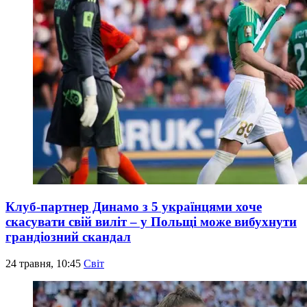
Клуб-партнер Динамо з 5 українцями хоче
скасувати свій виліт – у Польщі може вибухнути
грандіозний скандал
24 травня, 10:45
Світ