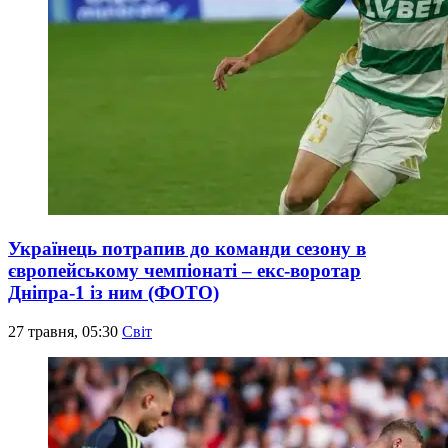
Українець потрапив до команди сезону в
європейському чемпіонаті – екс-воротар
Дніпра-1 із ним (ФОТО)
27 травня, 05:30
Світ