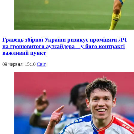
Гравець збірної України ризикує проміняти ЛЧ
на грошовитого аутсайдера – у його контракті
важливий пункт
09 червня, 15:10
Світ