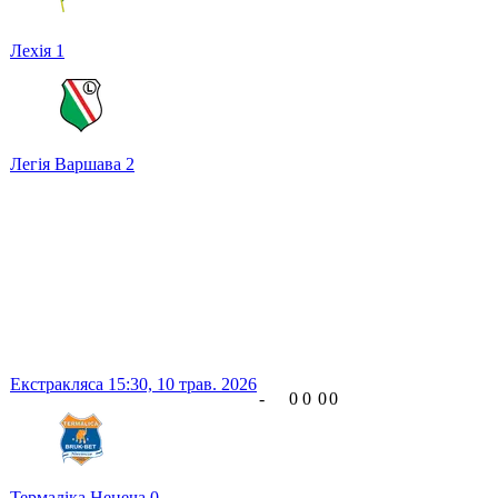
Лехія
1
Легія Варшава
2
Екстракляса
15:30,
10 трав. 2026
-
0
0
0
0
Термаліка Нецеча
0