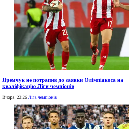
Яремчук не потрапив до заявки Олімпіакоса на
кваліфікацію Ліги чемпіонів
Вчора, 23:26
Ліга чемпіонів