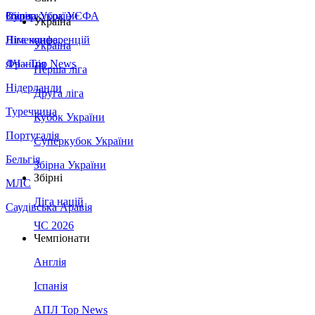
Збірна України
Італія
Суперкубок УЄФА
Україна
Німеччина
Ліга конференцій
Україна
Франція
ЛЧ - Top News
Перша ліга
Нідерланди
Друга ліга
Туреччина
Кубок України
Португалія
Суперкубок України
Бельгія
Збірна України
Збірні
МЛС
Ліга націй
Саудівська Аравія
ЧС 2026
Чемпіонати
Англія
Іспанія
АПЛ Top News