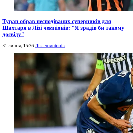
Туран обрав несподіваних суперників для
Шахтаря в Лізі чемпіонів: "Я зрадів би такому
досвіду"
31 липня, 15:36
Ліга чемпіонів