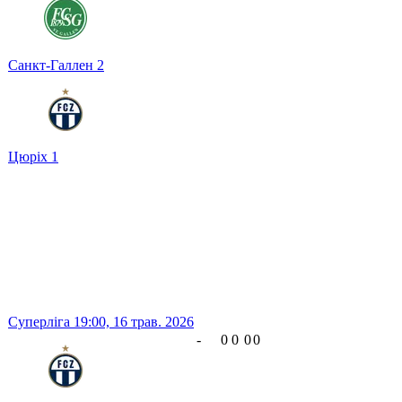
Санкт-Галлен
2
Цюріх
1
Суперліга
19:00,
16 трав. 2026
-
0
0
0
0