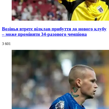
Возінья втретє відклав прибуття до нового клубу
– може проміняти 34-разового чемпіона
3 601