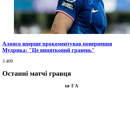
Алонсо вперше прокоментував повернення
Мудрика: "Це винятковий гравець"
3 409
Останні матчі гравця
хв
Г
А