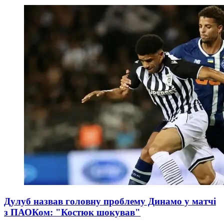
Дулуб назвав головну проблему Динамо у матчі
з ПАОКом: "Костюк шокував"