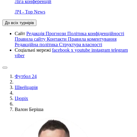
Ліга конференцій
ЛЧ - Top News
До всіх турнірів
Сайт
Редакція
Прогнози
Політика конфіденційності
Правила сайту
Контакти
Правила коментування
Редакційна політика
Структура власності
Соціальні мережі
facebook
x
youtube
instagram
telegram
viber
Футбол 24
Швейцарія
Цюріх
Валон Беріша