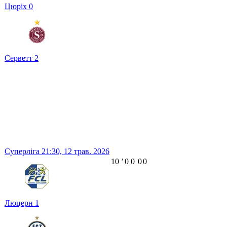
Цюріх
0
Серветт
2
Суперліга
21:30,
12 трав. 2026
10
ʼ
0
0
0
0
Люцерн
1