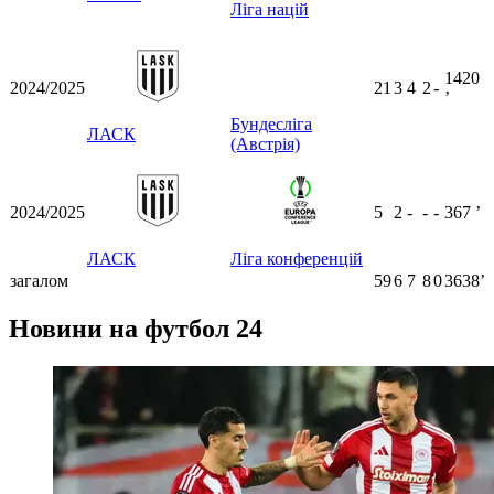
Ліга націй
1420
2024/2025
21
3
4
2
-
ʼ
Бундесліга
ЛАСК
(Австрія)
2024/2025
5
2
-
-
-
367
ʼ
ЛАСК
Ліга конференцій
загалом
59
6
7
8
0
3638ʼ
Новини на футбол 24