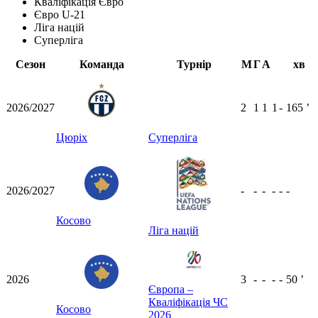
Кваліфікація Євро
Євро U-21
Ліга націй
Суперліга
Сезон
Команда
Турнір
М
Г
А
хв
2026/2027
2
1
1
1
-
165
ʼ
Цюріх
Суперліга
2026/2027
-
-
-
-
-
-
Косово
Ліга націй
2026
3
-
-
-
-
50
ʼ
Європа –
Кваліфікація ЧС
Косово
2026