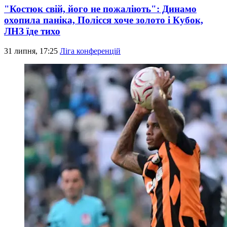
"Костюк свій, його не пожаліють": Динамо
охопила паніка, Полісся хоче золото і Кубок,
ЛНЗ їде тихо
31 липня, 17:25
Ліга конференцій