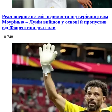
Реал вперше не зміг перемогти під керівництвом
Моурінью – Лунін вийшов у основі й пропустив
від Фіорентини два голи
10 748