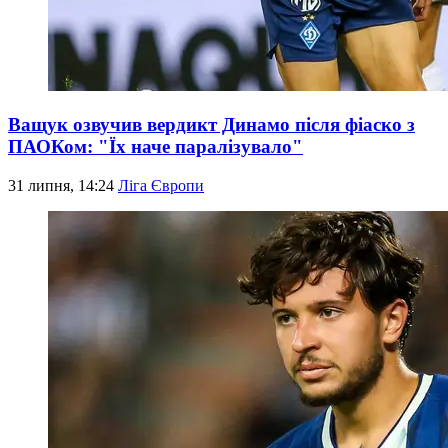
Ващук озвучив вердикт Динамо після фіаско з
ПАОКом: "Їх наче паралізувало"
31 липня, 14:24
Ліга Європи