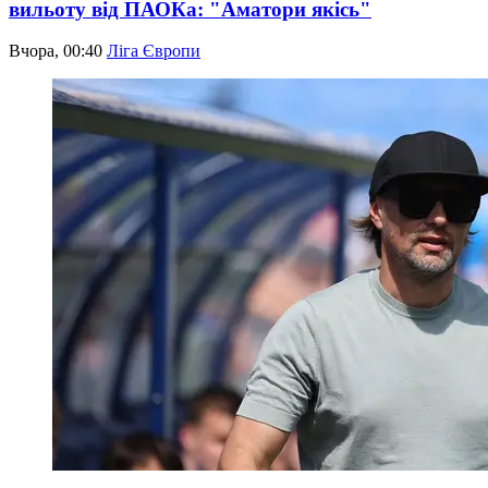
вильоту від ПАОКа: "Аматори якісь"
Вчора, 00:40
Ліга Європи