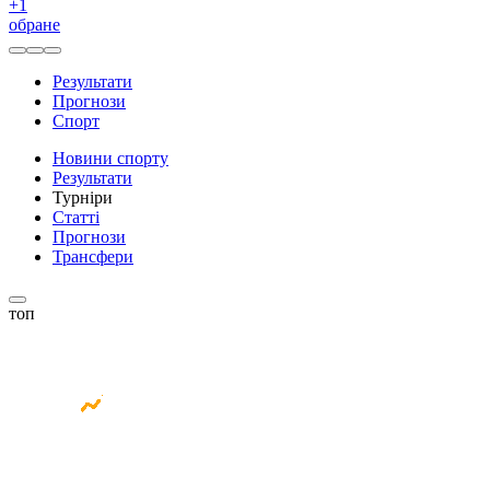
+
1
обране
Результати
Прогнози
Спорт
Новини спорту
Результати
Турніри
Статті
Прогнози
Трансфери
топ