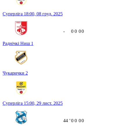
Суперліга
18:00,
08 груд. 2025
-
0
0
0
0
Раднічкі Ниш
1
Чукарички
2
Суперліга
15:00,
29 лист. 2025
44
ʼ
0
0
0
0