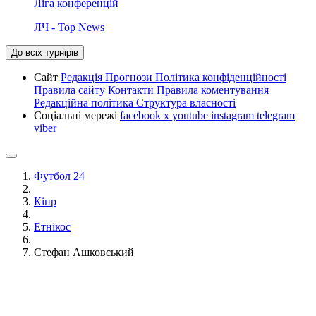
Ліга конференцій
ЛЧ - Top News
До всіх турнірів
Сайт
Редакція
Прогнози
Політика конфіденційності
Правила сайту
Контакти
Правила коментування
Редакційна політика
Структура власності
Соціальні мережі
facebook
x
youtube
instagram
telegram
viber
Футбол 24
Кіпр
Етнікос
Стефан Ашковський