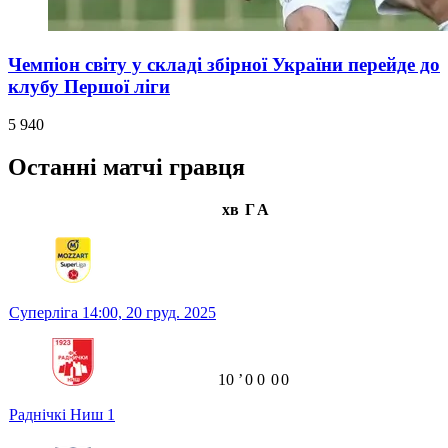
Чемпіон світу у складі збірної України перейде до
клубу Першої ліги
5 940
Останні матчі гравця
хв
Г
А
Суперліга
14:00,
20 груд. 2025
10
ʼ
0
0
0
0
Раднічкі Ниш
1