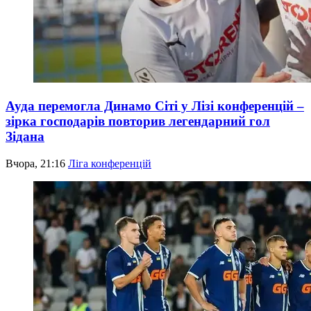
Ауда перемогла Динамо Сіті у Лізі конференцій –
зірка господарів повторив легендарний гол
Зідана
Вчора, 21:16
Ліга конференцій