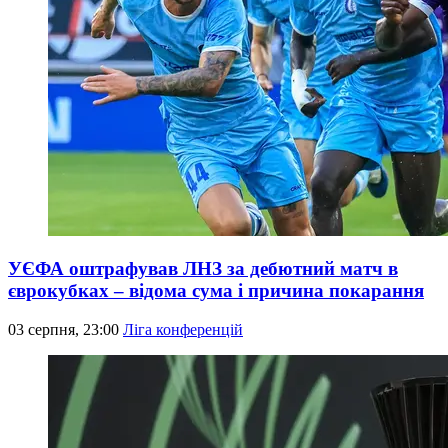
УЄФА оштрафував ЛНЗ за дебютний матч в
єврокубках – відома сума і причина покарання
03 серпня, 23:00
Ліга конференцій