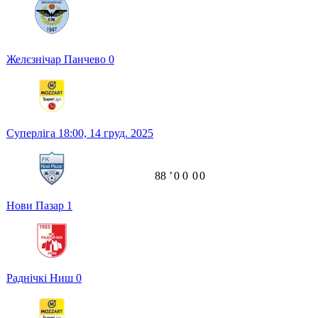
Желєзнічар Панчево
0
Суперліга
18:00,
14 груд. 2025
88
ʼ
0
0
0
0
Нови Пазар
1
Раднічкі Ниш
0