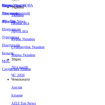
Збірна України
Італія
Суперкубок УЄФА
Україна
Німеччина
Ліга конференцій
Україна
Франція
ЛЧ - Top News
Перша ліга
Нідерланди
Друга ліга
Туреччина
Кубок України
Португалія
Суперкубок України
Бельгія
Збірна України
Збірні
МЛС
Ліга націй
Саудівська Аравія
ЧС 2026
Чемпіонати
Англія
Іспанія
АПЛ Top News