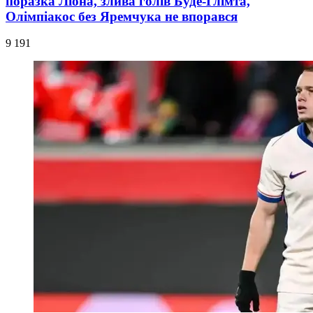
поразка Ліона, злива голів Буде-Глімта,
Олімпіакос без Яремчука не впорався
9 191