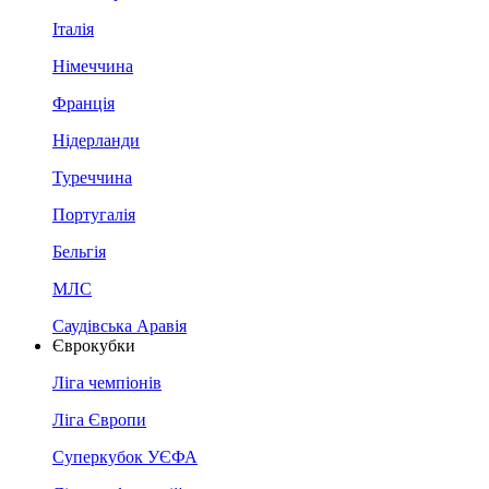
Італія
Німеччина
Франція
Нідерланди
Туреччина
Португалія
Бельгія
МЛС
Саудівська Аравія
Єврокубки
Ліга чемпіонів
Ліга Європи
Суперкубок УЄФА