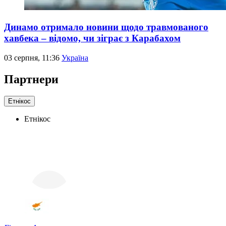
Динамо отримало новини щодо травмованого
хавбека – відомо, чи зіграє з Карабахом
03 серпня, 11:36
Україна
Партнери
Етнікос
Етнікос