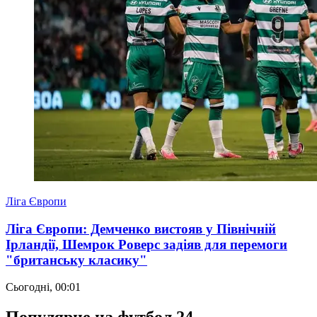
Ліга Європи
Ліга Європи: Демченко вистояв у Північній
Ірландії, Шемрок Роверс задіяв для перемоги
"британську класику"
Сьогодні, 00:01