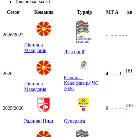
Товариські матчі
Сезон
Команда
Турнір
М
Г
А
хв
2026/2027
-
-
-
-
-
-
Північна
Македонія
Ліга націй
161
2026
4
-
-
1
-
ʼ
Європа –
Кваліфікація ЧС
Північна
2026
Македонія
438
2025/2026
9
-
-
-
-
ʼ
Раднічкі Ниш
Суперліга