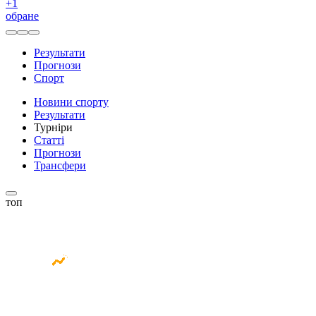
+
1
обране
Результати
Прогнози
Спорт
Новини спорту
Результати
Турніри
Статті
Прогнози
Трансфери
топ