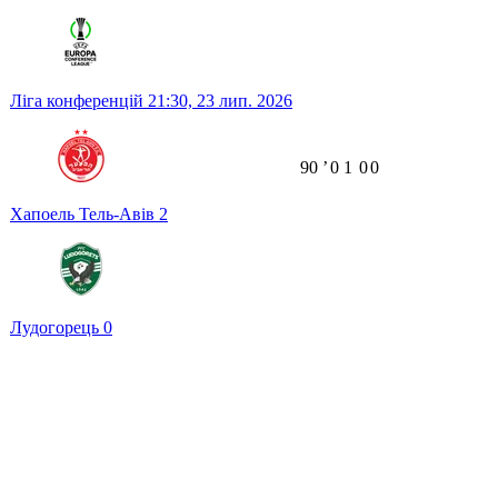
Ліга конференцій
21:30,
23 лип. 2026
90
ʼ
0
1
0
0
Хапоель Тель-Авів
2
Лудогорець
0