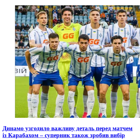
Динамо узгодило важливу деталь перед матчем
із Карабахом – суперник також зробив вибір