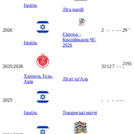
Ізраїль
Ліга націй
2026
2
-
-
-
-
29
ʼ
Європа –
Кваліфікація ЧС
Ізраїль
2026
2191
2025/2026
31
12
7
-
-
ʼ
Хапоель Тель-
Лігат ха'Аль
Авів
2025
-
-
-
-
-
-
Ізраїль
Товариські матчі