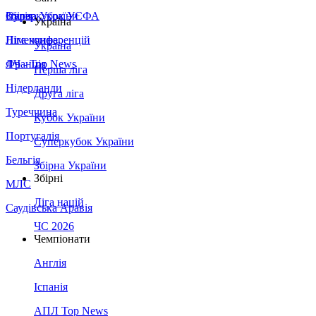
Збірна України
Італія
Суперкубок УЄФА
Україна
Німеччина
Ліга конференцій
Україна
Франція
ЛЧ - Top News
Перша ліга
Нідерланди
Друга ліга
Туреччина
Кубок України
Португалія
Суперкубок України
Бельгія
Збірна України
Збірні
МЛС
Ліга націй
Саудівська Аравія
ЧС 2026
Чемпіонати
Англія
Іспанія
АПЛ Top News