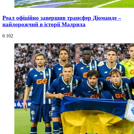
Реал офіційно завершив трансфер Діоманде –
найдорожчий в історії Мадрида
6 102