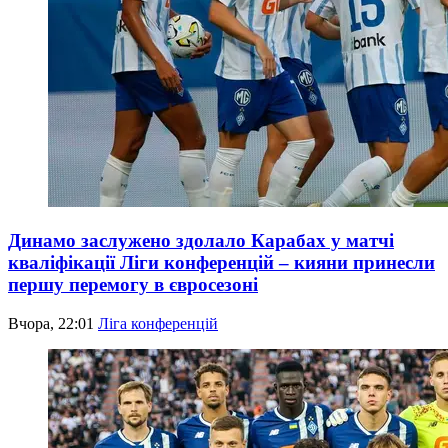
Динамо заслужено здолало Карабах у матчі
кваліфікації Ліги конференцій – кияни принесли
першу перемогу в євросезоні
Вчора, 22:01
Ліга конференцій