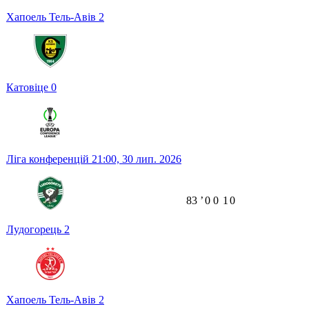
Хапоель Тель-Авів
2
Катовіце
0
Ліга конференцій
21:00,
30 лип. 2026
83
ʼ
0
0
1
0
Лудогорець
2
Хапоель Тель-Авів
2