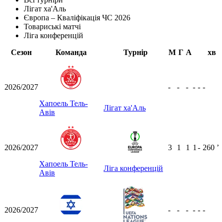
Лігат ха'Аль
Європа – Кваліфікація ЧС 2026
Товариські матчі
Ліга конференцій
Сезон
Команда
Турнір
М
Г
А
хв
2026/2027
-
-
-
-
-
-
Хапоель Тель-
Лігат ха'Аль
Авів
2026/2027
3
1
1
1
-
260
ʼ
Хапоель Тель-
Ліга конференцій
Авів
2026/2027
-
-
-
-
-
-