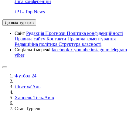
Ліга конференцій
ЛЧ - Top News
До всіх турнірів
Сайт
Редакція
Прогнози
Політика конфіденційності
Правила сайту
Контакти
Правила коментування
Редакційна політика
Структура власності
Соціальні мережі
facebook
x
youtube
instagram
telegram
viber
Футбол 24
Лігат ха'Аль
Хапоель Тель-Авів
Став Туріель