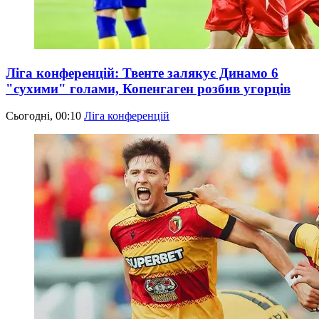
Ліга конференцій: Твенте залякує Динамо 6
"сухими" голами, Копенгаген розбив угорців
Сьогодні, 00:10
Ліга конференцій