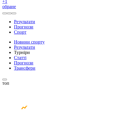
+
1
обране
Результати
Прогнози
Спорт
Новини спорту
Результати
Турніри
Статті
Прогнози
Трансфери
топ