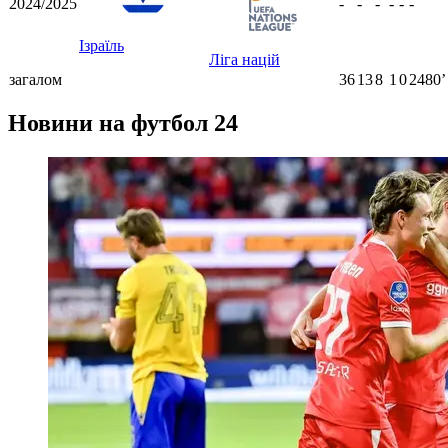
2024/2025
-
-
-
-
-
-
Ізраїль
Ліга націй
загалом
36
13
8
1
0
2480ʼ
Новини на футбол 24