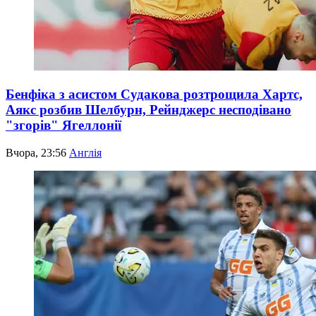
Бенфіка з асистом Судакова розтрощила Хартс,
Аякс розбив Шелбурн, Рейнджерс несподівано
"згорів" Ягеллонії
Вчора, 23:56
Англія