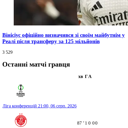
Вінісіус офіційно визначився зі своїм майбутнім у
Реалі після трансферу за 125 мільйонів
3 529
Останні матчі гравця
хв
Г
А
Ліга конференцій
21:00,
06 серп. 2026
87
ʼ
1
0
0
0