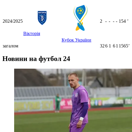
2024/2025
2
-
-
-
-
154
ʼ
Вікторія
Кубок України
загалом
32
6
1
6
1
1565ʼ
Новини на футбол 24