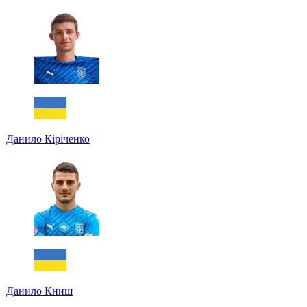
Данило Кіріченко
Данило Книш