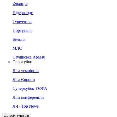
Франція
Нідерланди
Туреччина
Португалія
Бельгія
МЛС
Саудівська Аравія
Єврокубки
Ліга чемпіонів
Ліга Європи
Суперкубок УЄФА
Ліга конференцій
ЛЧ - Top News
До всіх турнірів