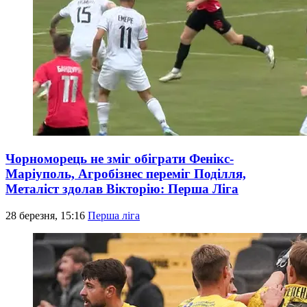
Чорноморець не зміг обіграти Фенікс-
Маріуполь, Агробізнес переміг Поділля,
Металіст здолав Вікторію: Перша Ліга
28 березня, 15:16
Перша ліга