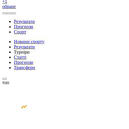
+
1
обране
Результати
Прогнози
Спорт
Новини спорту
Результати
Турніри
Статті
Прогнози
Трансфери
топ