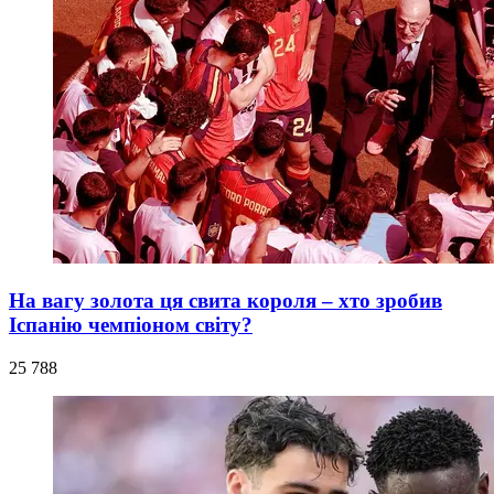
На вагу золота ця свита короля – хто зробив
Іспанію чемпіоном світу?
25 788