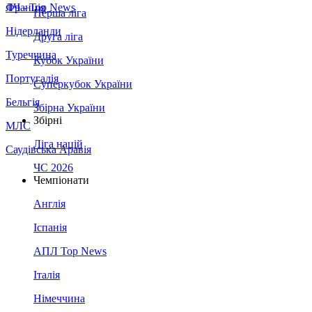
Франція
ЛЧ - Top News
Перша ліга
Нідерланди
Друга ліга
Туреччина
Кубок України
Португалія
Суперкубок України
Бельгія
Збірна України
Збірні
МЛС
Ліга націй
Саудівська Аравія
ЧС 2026
Чемпіонати
Англія
Іспанія
АПЛ Top News
Італія
Німеччина