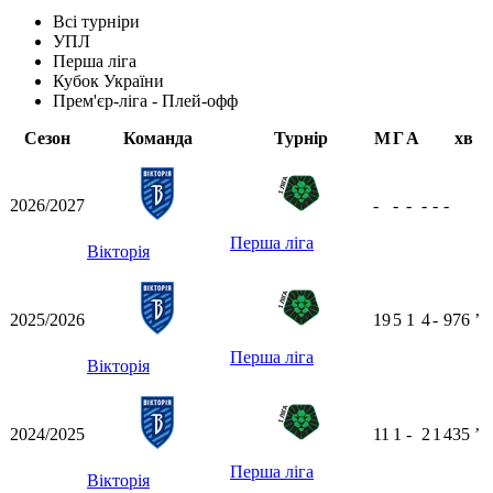
Всі турніри
УПЛ
Перша ліга
Кубок України
Прем'єр-ліга - Плей-офф
Сезон
Команда
Турнір
М
Г
А
хв
2026/2027
-
-
-
-
-
-
Перша ліга
Вікторія
2025/2026
19
5
1
4
-
976
ʼ
Перша ліга
Вікторія
2024/2025
11
1
-
2
1
435
ʼ
Перша ліга
Вікторія