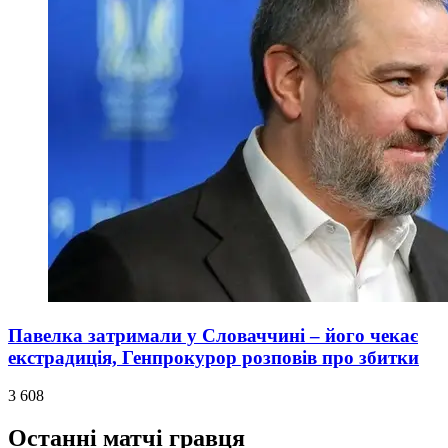
Павелка затримали у Словаччині – його чекає
екстрадиція, Генпрокурор розповів про збитки
3 608
Останні матчі гравця