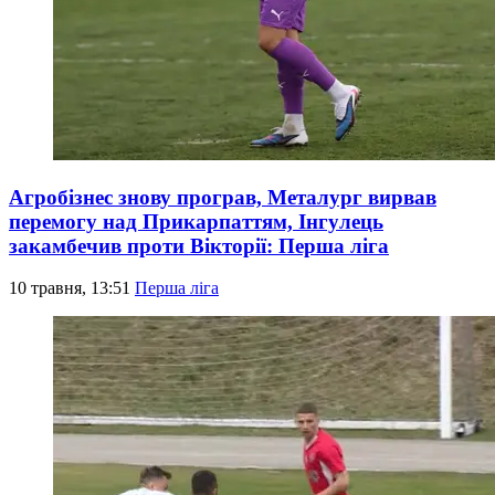
Агробізнес знову програв, Металург вирвав
перемогу над Прикарпаттям, Інгулець
закамбечив проти Вікторії: Перша ліга
10 травня, 13:51
Перша ліга