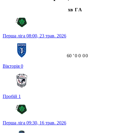
хв
Г
А
Перша ліга
08:00,
23 трав. 2026
60
ʼ
0
0
0
0
Вікторія
0
Пробій
1
Перша ліга
09:30,
16 трав. 2026