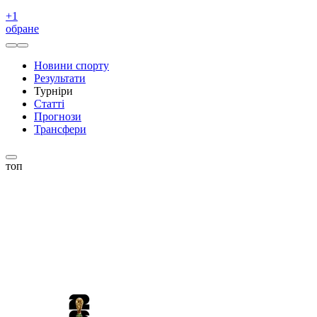
+
1
обране
Новини спорту
Результати
Турніри
Статті
Прогнози
Трансфери
топ