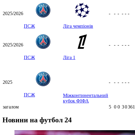
2025/2026
-
-
-
-
-
-
ПСЖ
Ліга чемпіонів
2025/2026
-
-
-
-
-
-
ПСЖ
Ліга 1
2025
-
-
-
-
-
-
ПСЖ
Міжконтинентальний
кубок ФІФА
загалом
5
0
0
3
0
361
Новини на футбол 24