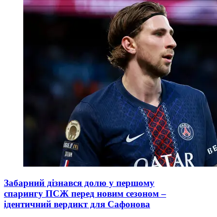
Забарний дізнався долю у першому
спарингу ПСЖ перед новим сезоном –
ідентичний вердикт для Сафонова