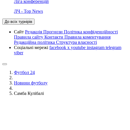
Ліга конференцій
ЛЧ - Top News
До всіх турнірів
Сайт
Редакція
Прогнози
Політика конфіденційності
Правила сайту
Контакти
Правила коментування
Редакційна політика
Структура власності
Соціальні мережі
facebook
x
youtube
instagram
telegram
viber
Футбол 24
Новини футболу
Самба Кулібалі