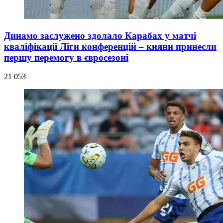
Динамо заслужено здолало Карабах у матчі
кваліфікації Ліги конференцій – кияни принесли
першу перемогу в євросезоні
21 053