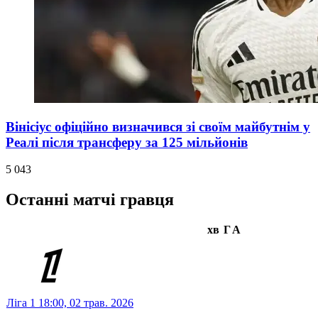
Вінісіус офіційно визначився зі своїм майбутнім у
Реалі після трансферу за 125 мільйонів
5 043
Останні матчі гравця
хв
Г
А
Ліга 1
18:00,
02 трав. 2026