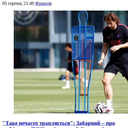
05 серпня, 21:49
Франція
"Таке нечасто трапляється": Забарний – про