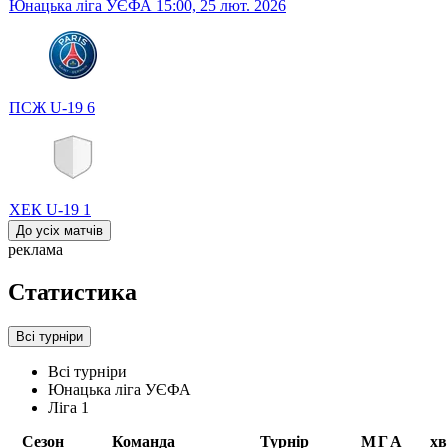
Юнацька ліга УЄФА
15:00,
25 лют. 2026
ПСЖ U-19
6
ХЕК U-19
1
До усіх матчів
реклама
Статистика
Всі турніри
Всі турніри
Юнацька ліга УЄФА
Ліга 1
Сезон
Команда
Турнір
М
Г
А
хв