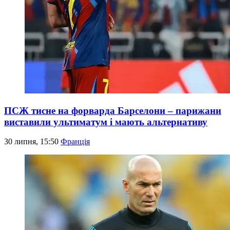
ПСЖ тисне на форварда Барселони – парижани
виставили ультиматум і мають альтернативу
30 липня, 15:50
Франція