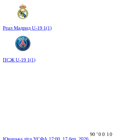
Реал Мадрид U-19
1
(1)
ПСЖ U-19
1
(1)
90
ʼ
0
0
1
0
Юнацька ліга УЄФА
17:00,
17 бер. 2026