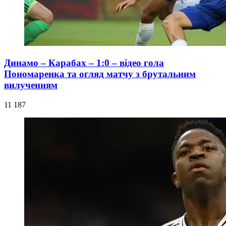
Динамо – Карабах – 1:0 – відео гола
Пономаренка та огляд матчу з брутальним
вилученням
11 187