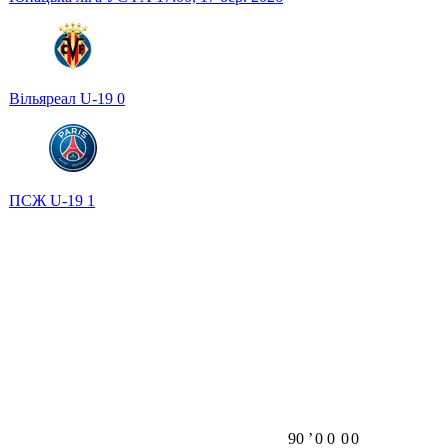
Вільяреал U-19
0
ПСЖ U-19
1
90
ʼ
0
0
0
0