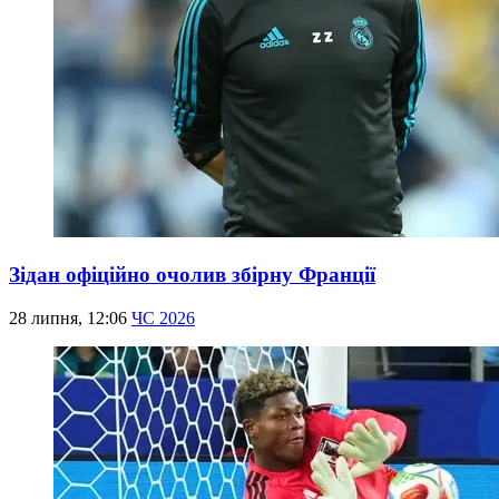
Зідан офіційно очолив збірну Франції
28 липня, 12:06
ЧС 2026