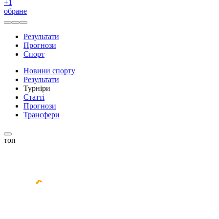
+
1
обране
Результати
Прогнози
Спорт
Новини спорту
Результати
Турніри
Статті
Прогнози
Трансфери
топ