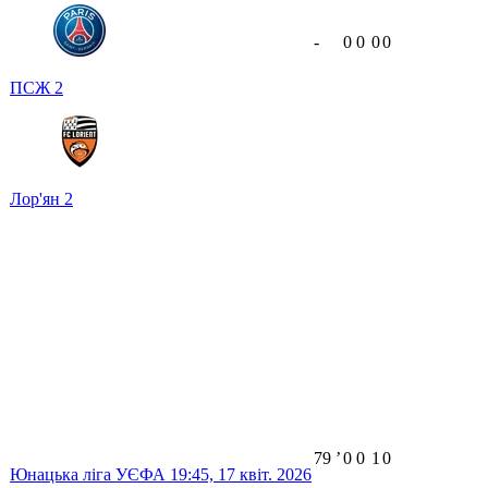
-
0
0
0
0
ПСЖ
2
Лор'ян
2
79
ʼ
0
0
1
0
Юнацька ліга УЄФА
19:45,
17 квіт. 2026