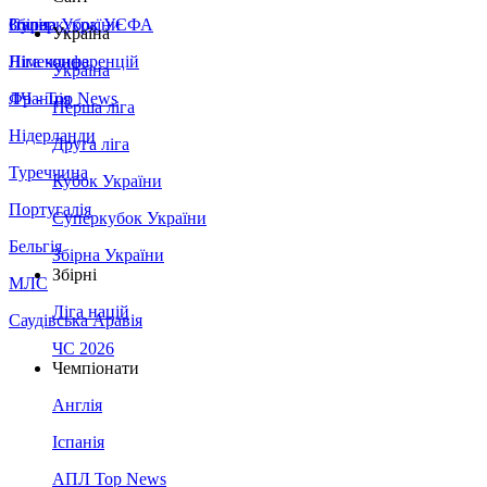
Збірна України
Італія
Суперкубок УЄФА
Україна
Німеччина
Ліга конференцій
Україна
Франція
ЛЧ - Top News
Перша ліга
Нідерланди
Друга ліга
Туреччина
Кубок України
Португалія
Суперкубок України
Бельгія
Збірна України
Збірні
МЛС
Ліга націй
Саудівська Аравія
ЧС 2026
Чемпіонати
Англія
Іспанія
АПЛ Top News