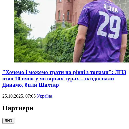
"Хочемо і можемо грати на рівні з топами": ЛНЗ
взяв 10 очок у чотирьох турах – наздогнали
Динамо, били Шахтар
25.10.2025, 07:05
Україна
Партнери
ЛНЗ