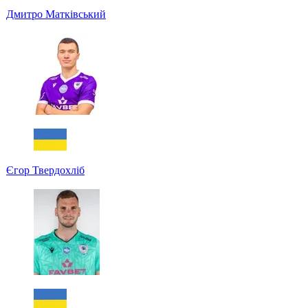
Дмитро Матківський
Єгор Твердохліб