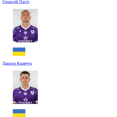
Геннадій Пасіч
Данило Кравчук