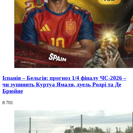
Іспанія – Бельгія: прогноз 1/4 фіналу ЧС-2026 –
чи зупинить Куртуа Ямаля, дуель Родрі та Де
Брюйне
8 701