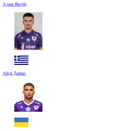
Адам Якубу
Айді Дайко