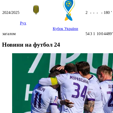
2024/2025
2
-
-
-
-
180
ʼ
Рух
Кубок України
загалом
54
3
1
10
0
4489ʼ
Новини на футбол 24