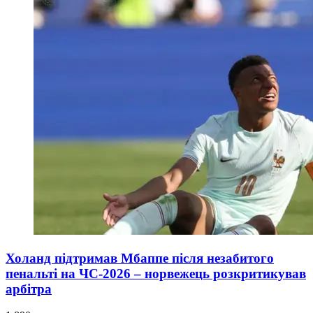
Холанд підтримав Мбаппе після незабитого
пенальті на ЧС-2026 – норвежець розкритикував
арбітра