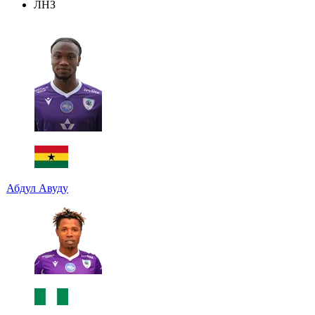
ЛНЗ
Абдул Авуду