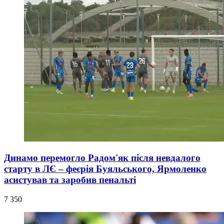
Динамо перемогло Радом'як після невдалого
старту в ЛЄ – феєрія Буяльського, Ярмоленко
асистував та заробив пенальті
7 350