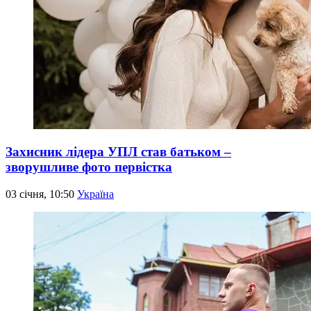
Захисник лідера УПЛ став батьком –
зворушливе фото первістка
03 січня, 10:50
Україна