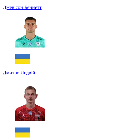
Джевісон Беннетт
Дмитро Ледвій