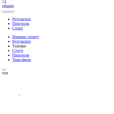
+
1
обране
Результати
Прогнози
Спорт
Новини спорту
Результати
Турніри
Статті
Прогнози
Трансфери
топ