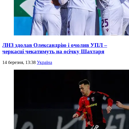
ЛНЗ здолав Олександрію і очолив УПЛ –
черкасці чекатимуть на осічку Шахтаря
14 березня, 13:38
Україна