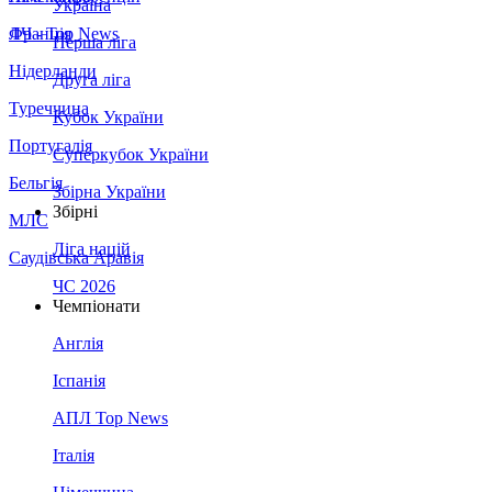
Україна
Франція
ЛЧ - Top News
Перша ліга
Нідерланди
Друга ліга
Туреччина
Кубок України
Португалія
Суперкубок України
Бельгія
Збірна України
Збірні
МЛС
Ліга націй
Саудівська Аравія
ЧС 2026
Чемпіонати
Англія
Іспанія
АПЛ Top News
Італія