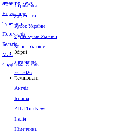
Франція
ЛЧ - Top News
Перша ліга
Нідерланди
Друга ліга
Туреччина
Кубок України
Португалія
Суперкубок України
Бельгія
Збірна України
Збірні
МЛС
Ліга націй
Саудівська Аравія
ЧС 2026
Чемпіонати
Англія
Іспанія
АПЛ Top News
Італія
Німеччина