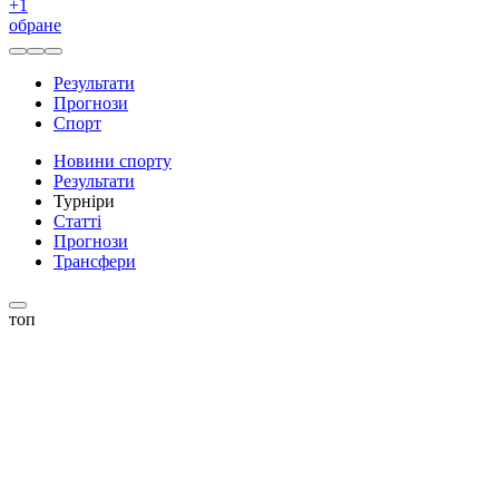
+
1
обране
Результати
Прогнози
Спорт
Новини спорту
Результати
Турніри
Статті
Прогнози
Трансфери
топ