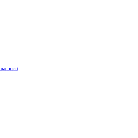
ласності