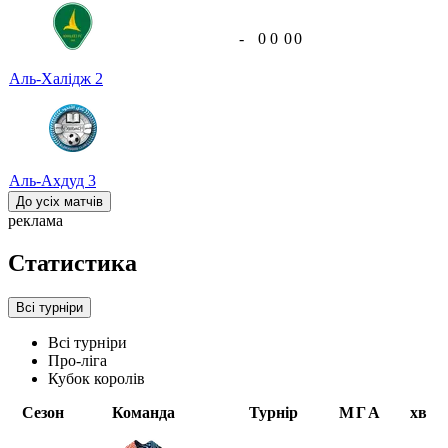
-
0
0
0
0
Аль-Халідж
2
Аль-Ахдуд
3
До усіх матчів
реклама
Статистика
Всі турніри
Всі турніри
Про-ліга
Кубок королів
Сезон
Команда
Турнір
М
Г
А
хв