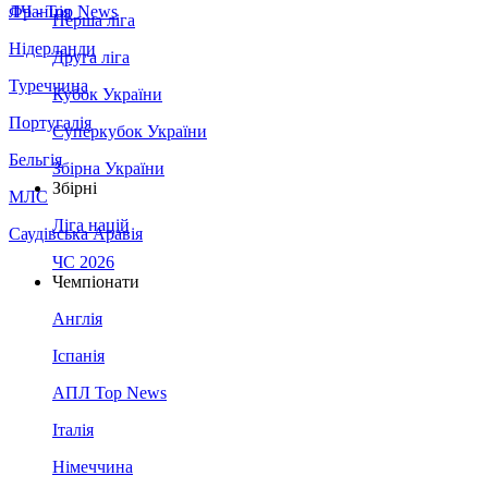
Франція
ЛЧ - Top News
Перша ліга
Нідерланди
Друга ліга
Туреччина
Кубок України
Португалія
Суперкубок України
Бельгія
Збірна України
Збірні
МЛС
Ліга націй
Саудівська Аравія
ЧС 2026
Чемпіонати
Англія
Іспанія
АПЛ Top News
Італія
Німеччина