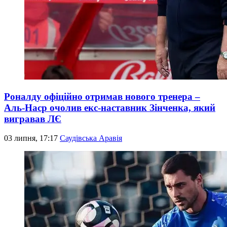
Роналду офіційно отримав нового тренера –
Аль-Наср очолив екс-наставник Зінченка, який
вигравав ЛЄ
03 липня, 17:17
Саудівська Аравія