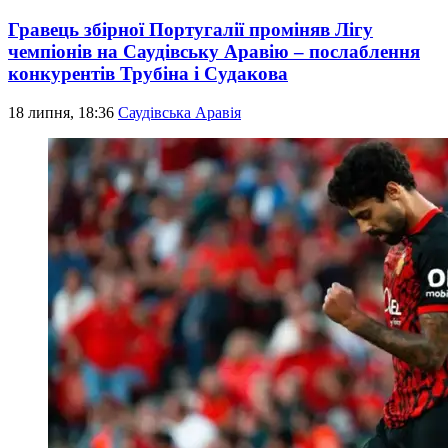
Гравець збірної Португалії проміняв Лігу
чемпіонів на Саудівську Аравію – послаблення
конкурентів Трубіна і Судакова
18 липня, 18:36
Саудівська Аравія