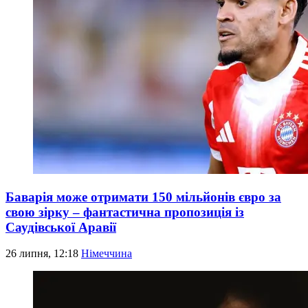
Баварія може отримати 150 мільйонів євро за
свою зірку – фантастична пропозиція із
Саудівської Аравії
26 липня, 12:18
Німеччина