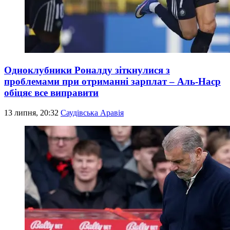
Одноклубники Роналду зіткнулися з
проблемами при отриманні зарплат – Аль-Наср
обіцяє все виправити
13 липня, 20:32
Саудівська Аравія