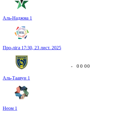
Аль-Наджма
1
Про-ліга
17:30,
23 лист. 2025
-
0
0
0
0
Аль-Таавун
1
Неом
1