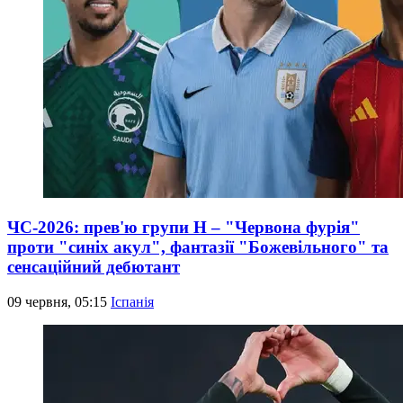
ЧС-2026: прев'ю групи Н – "Червона фурія"
проти "синіх акул", фантазії "Божевільного" та
сенсаційний дебютант
09 червня, 05:15
Іспанія