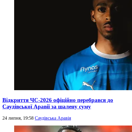
Відкриття ЧС-2026 офіційно перебрався до
Саудівської Аравії за шалену суму
24 липня, 19:58
Саудівська Аравія