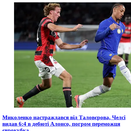
Миколенко настраждався від Таловєрова, Челсі
видав 6:4 в дебюті Алонсо, погром переможця
єврокубка