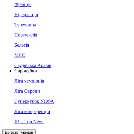
Франція
Нідерланди
Туреччина
Португалія
Бельгія
МЛС
Саудівська Аравія
Єврокубки
Ліга чемпіонів
Ліга Європи
Суперкубок УЄФА
Ліга конференцій
ЛЧ - Top News
До всіх турнірів