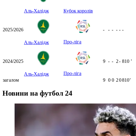
Аль-Халідж
Кубок королів
2025/2026
-
-
-
-
-
-
Про-ліга
Аль-Халідж
2024/2025
9
-
-
2
-
810
ʼ
Про-ліга
Аль-Халідж
загалом
9
0
0
2
0
810ʼ
Новини на футбол 24