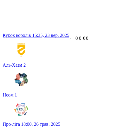
Кубок королів
15:35,
23 вер. 2025
-
0
0
0
0
Аль-Хазм
2
Неом
1
Про-ліга
18:00,
26 трав. 2025