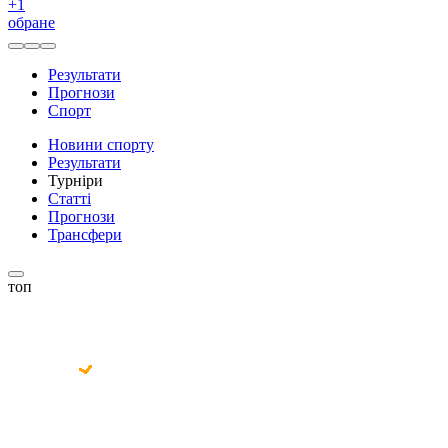
+
1
обране
Результати
Прогнози
Спорт
Новини спорту
Результати
Турніри
Статті
Прогнози
Трансфери
топ