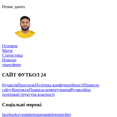
Немає даних
Основне
Матчі
Статистика
Новини
трансфери
САЙТ ФУТБОЛ 24
Редакція
Прогнози
Політика конфіденційності
Правила
сайту
Контакти
Правила коментування
Редакційна
політика
Структура власності
Соціальні мережі
facebook
x
youtube
instagram
telegram
viber