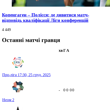
Копенгаген – Полісся: де дивитися матч-
відповідь кваліфікації Ліги конференцій
4 449
Останні матчі гравця
хв
Г
А
Про-ліга
17:30,
25 груд. 2025
-
0
0
0
0
Неом
2