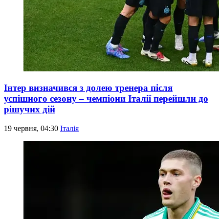
Інтер визначився з долею тренера після
успішного сезону – чемпіони Італії перейшли до
рішучих дій
19 червня, 04:30
Італія