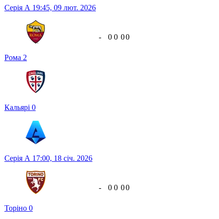
Серія А
19:45,
09 лют. 2026
-
0
0
0
0
Рома
2
Кальярі
0
Серія А
17:00,
18 січ. 2026
-
0
0
0
0
Торіно
0