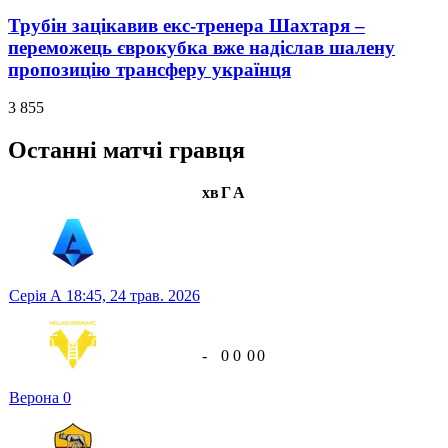
Трубін зацікавив екс-тренера Шахтаря –
переможець єврокубка вже надіслав шалену
пропозицію трансферу українця
3 855
Останні матчі гравця
хв
Г
А
Серія А
18:45,
24 трав. 2026
-
0
0
0
0
Верона
0