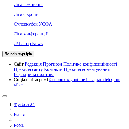
Ліга чемпіонів
Ліга Європи
Суперкубок УЄФА
Ліга конференцій
ЛЧ - Top News
До всіх турнірів
Сайт
Редакція
Прогнози
Політика конфіденційності
Правила сайту
Контакти
Правила коментування
Редакційна політика
Соціальні мережі
facebook
x
youtube
instagram
telegram
viber
Футбол 24
Італія
Рома