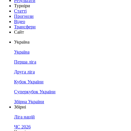
Результати
Турніри
Статті
Прогнози
Відео
Трансфери
Сайт
Україна
Україна
Перша ліга
Друга ліга
Кубок України
Суперкубок України
Збірна України
Збірні
Ліга націй
ЧС 2026