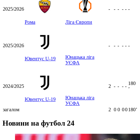
2025/2026
-
-
-
-
-
-
Рома
Ліга Європи
2025/2026
-
-
-
-
-
-
Юнацька ліга
Ювентус U-19
УЄФА
180
2024/2025
2
-
-
-
-
ʼ
Юнацька ліга
Ювентус U-19
УЄФА
загалом
2
0
0
0
0
180ʼ
Новини на футбол 24