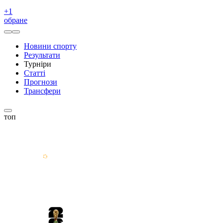
+
1
обране
Новини спорту
Результати
Турніри
Статті
Прогнози
Трансфери
топ