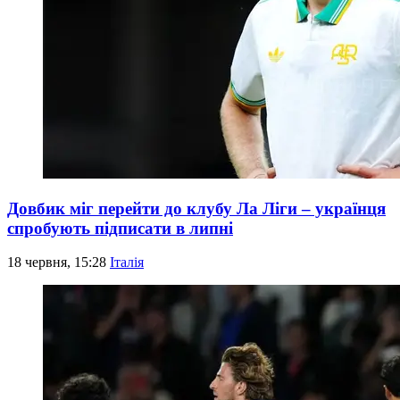
Довбик міг перейти до клубу Ла Ліги – українця
спробують підписати в липні
18 червня, 15:28
Італія