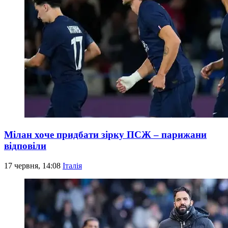
Мілан хоче придбати зірку ПСЖ – парижани
відповіли
17 червня, 14:08
Італія