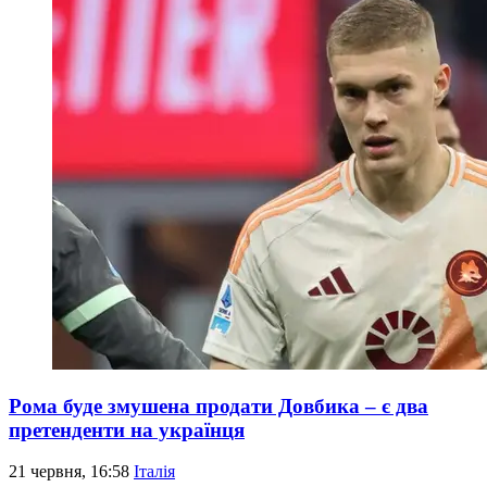
Рома буде змушена продати Довбика – є два
претенденти на українця
21 червня, 16:58
Італія