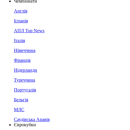
Чемпіонати
Англія
Іспанія
АПЛ Top News
Італія
Німеччина
Франція
Нідерланди
Туреччина
Португалія
Бельгія
МЛС
Саудівська Аравія
Єврокубки