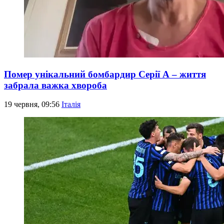
Помер унікальний бомбардир Серії А – життя
забрала важка хвороба
19 червня, 09:56
Італія