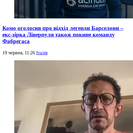
Комо оголосив про відхід легенди Барселони –
екс-зірка Ліверпуля також покине команду
Фабрегаса
19 червня, 11:26
Італія