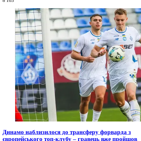
8 163
Динамо наблизилося до трансферу форварда з
європейського топ-клубу – гравець вже пройшов