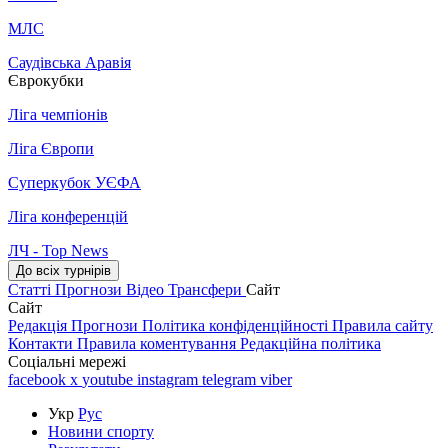
МЛС
Саудівська Аравія
Єврокубки
Ліга чемпіонів
Ліга Європи
Суперкубок УЄФА
Ліга конференцій
ЛЧ - Top News
До всіх турнірів
Статті
Прогнози
Відео
Трансфери
Сайт
Сайт
Редакція
Прогнози
Політика конфіденційності
Правила сайту
Контакти
Правила коментування
Редакційна політика
Соціальні мережі
facebook
x
youtube
instagram
telegram
viber
Укр
Рус
Новини спорту