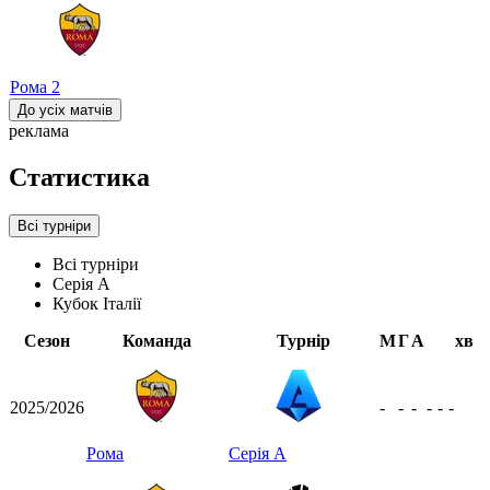
Рома
2
До усіх матчів
реклама
Статистика
Всі турніри
Всі турніри
Серія А
Кубок Італії
Сезон
Команда
Турнір
М
Г
А
хв
2025/2026
-
-
-
-
-
-
Рома
Серія А