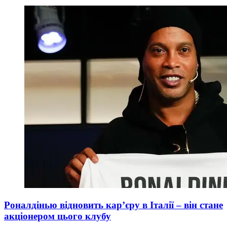
Роналдінью відновить кар’єру в Італії – він стане
акціонером цього клубу