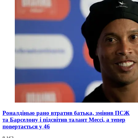
Роналдінью рано втратив батька, змінив ПСЖ
та Барселону і підсвітив талант Мессі, а тепер
повертається у 46