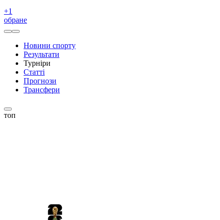
+
1
обране
Новини спорту
Результати
Турніри
Статті
Прогнози
Трансфери
топ