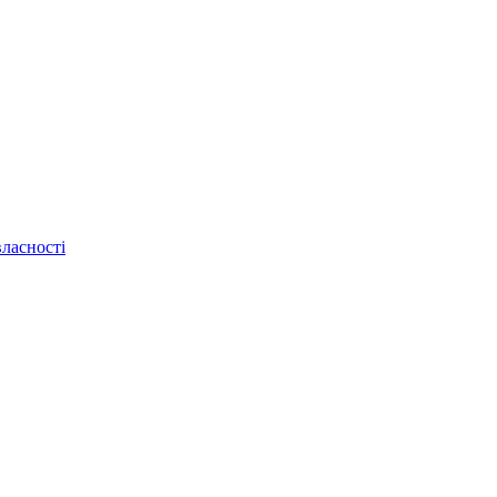
ласності