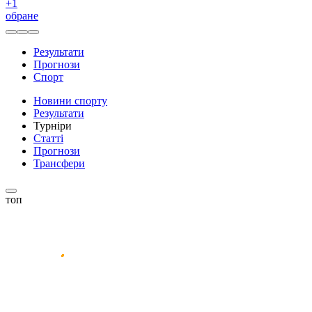
+
1
обране
Результати
Прогнози
Спорт
Новини спорту
Результати
Турніри
Статті
Прогнози
Трансфери
топ