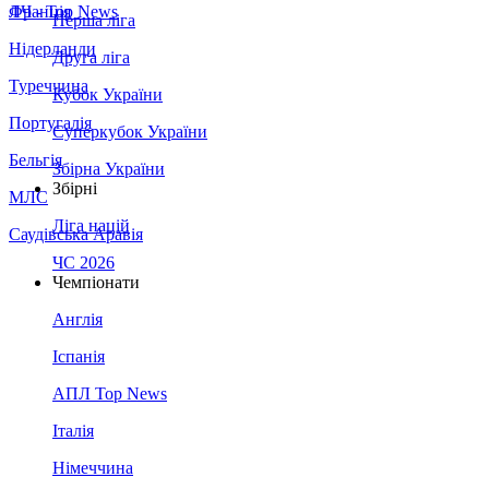
Франція
ЛЧ - Top News
Перша ліга
Нідерланди
Друга ліга
Туреччина
Кубок України
Португалія
Суперкубок України
Бельгія
Збірна України
Збірні
МЛС
Ліга націй
Саудівська Аравія
ЧС 2026
Чемпіонати
Англія
Іспанія
АПЛ Top News
Італія
Німеччина